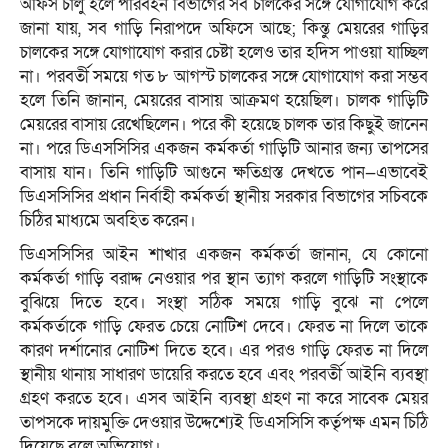
অফিস চালু হলে পরিবহন বিভাগের সব চালকের সঙ্গে যোগাযোগ করে
জানা যায়, সব গাড়ি নিরাপদে অফিসে আছে; কিন্তু মেয়রের গাড়ির
চালকের সঙ্গে যোগাযোগ করার চেষ্টা হলেও তার হদিস পাওয়া যাচ্ছিল
না। পরবর্তী সময়ে গত ৮ আগস্ট চালকের সঙ্গে যোগাযোগ করা সম্ভব
হলে তিনি জানান, মেয়রের বাসায় আক্রমণ হয়েছিল। চালক গাড়িটি
মেয়রের বাসায় রেখেছিলেন। পরে কী হয়েছে চালক তার কিছুই জানেন
না। পরে ডিএসসিসির একজন কর্মকর্তা গাড়িটি আনার জন্য তাপসের
বাসায় যান। তিনি গাড়িটি আগুনে ক্ষতিগ্রস্ত দেখতে পান—এভাবেই
ডিএসসিসির প্রধান নির্বাহী কর্মকর্তা স্থানীয় সরকার বিভাগের সচিবকে
চিঠির মাধ্যমে অবহিত করেন।
ডিএসসিসির আইন শাখার একজন কর্মকর্তা জানান, যে কোনো
কর্মকর্তা গাড়ি বরাদ্দ নেওয়ার পর স্থান ত্যাগ করলে গাড়িটি সংস্থাকে
বুঝিয়ে দিতে হবে। সংস্থা সঠিক সময়ে গাড়ি বুঝে না পেলে
কর্মকর্তাকে গাড়ি ফেরত চেয়ে নোটিশ দেবে। ফেরত না দিলে তাকে
কারণ দর্শানোর নোটিশ দিতে হবে। এর পরও গাড়ি ফেরত না দিলে
স্থানীয় থানায় সাধারণ ডায়েরি করতে হবে এবং পরবর্তী আইনি ব্যবস্থা
গ্রহণ করতে হবে। এসব আইনি ব্যবস্থা গ্রহণ না করে সাবেক মেয়র
তাপসকে দায়মুক্তি দেওয়ার উদ্দেশ্যেই ডিএসসিসি কর্তৃপক্ষ এমন চিঠি
দিয়েছে বলে অভিযোগ।