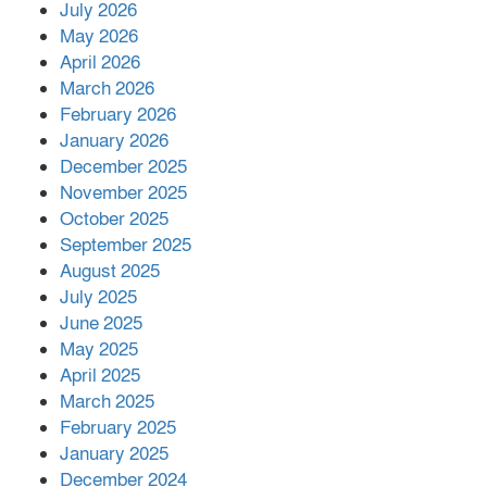
July 2026
রাশিয়ায় ক্যানসারের ভ্যাকসিন রোগীর
May 2026
শরীরে কার্যকরভাবে কাজ করছে, দাবি
April 2026
বিজ্ঞানীর
March 2026
February 2026
কাপ্তাই প্রেস ক্লাবের সভাপতি মাহফুজ,
January 2026
সম্পাদক রিপন মারমা নির্বাচিত
December 2025
November 2025
October 2025
মালয়েশিয়ার প্রধানমন্ত্রীকে চিঠি দেয়ার
September 2025
পর ফোন তারেক রহমানের,গ্যাস সঙ্কট
মোকাবিলায় সহায়তার আশ্বাস
August 2025
July 2025
June 2025
২২১ কোটি টাকা বেড়েছে রেলের আয়,
কীভাবে?
May 2025
April 2025
March 2025
এক বিলিয়ন ডলার বিনিয়োগ হবে
February 2025
আনোয়ারায়
January 2025
December 2024