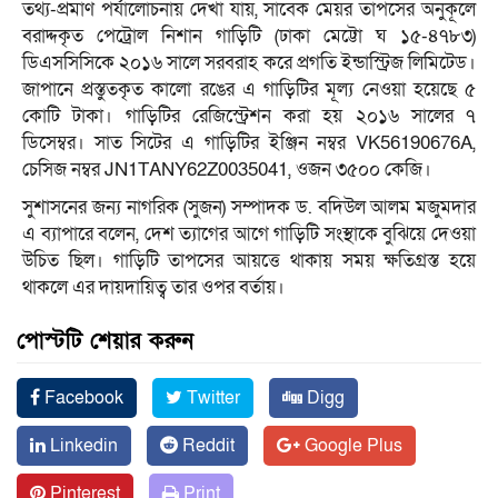
তথ্য-প্রমাণ পর্যালোচনায় দেখা যায়, সাবেক মেয়র তাপসের অনুকূলে
বরাদ্দকৃত পেট্রোল নিশান গাড়িটি (ঢাকা মেট্টো ঘ ১৫-৪৭৮৩)
ডিএসসিসিকে ২০১৬ সালে সরবরাহ করে প্রগতি ইন্ডাস্ট্রিজ লিমিটেড।
জাপানে প্রস্তুতকৃত কালো রঙের এ গাড়িটির মূল্য নেওয়া হয়েছে ৫
কোটি টাকা। গাড়িটির রেজিস্ট্রেশন করা হয় ২০১৬ সালের ৭
ডিসেম্বর। সাত সিটের এ গাড়িটির ইঞ্জিন নম্বর VK56190676A,
চেসিজ নম্বর JN1TANY62Z0035041, ওজন ৩৫০০ কেজি।
সুশাসনের জন্য নাগরিক (সুজন) সম্পাদক ড. বদিউল আলম মজুমদার
এ ব্যাপারে বলেন, দেশ ত্যাগের আগে গাড়িটি সংস্থাকে বুঝিয়ে দেওয়া
উচিত ছিল। গাড়িটি তাপসের আয়ত্তে থাকায় সময় ক্ষতিগ্রস্ত হয়ে
থাকলে এর দায়দায়িত্ব তার ওপর বর্তায়।
পোস্টটি শেয়ার করুন
Facebook
Twitter
Digg
Linkedin
Reddit
Google Plus
Pinterest
Print