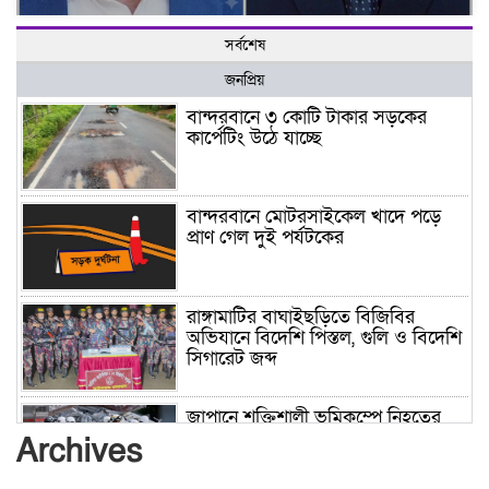
সর্বশেষ
জনপ্রিয়
বান্দরবানে ৩ কোটি টাকার সড়কের
কার্পেটিং উঠে যাচ্ছে
বান্দরবানে মোটরসাইকেল খাদে পড়ে
প্রাণ গেল দুই পর্যটকের
রাঙ্গামাটির বাঘাইছড়িতে বিজিবির
অভিযানে বিদেশি পিস্তল, গুলি ও বিদেশি
সিগারেট জব্দ
জাপানে শক্তিশালী ভূমিকম্পে নিহতের
সংখ্যা বেড়ে ৩৪
Archives