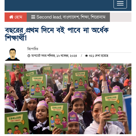
Toggle
naviga
হোম
Second lead
,
বাংলাদেশ
,
শিক্ষা
,
শিরোনাম
বছরের প্রথম দিনে বই পাবে না অর্ধেক
শিক্ষার্থী!
রিপোর্টার
আপডেট সময় শনিবার, ১৬ নভেম্বর, ২০২৪
৩২১ দেখা হয়েছে