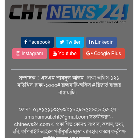
Facebook
Twitter
Linkedin
Instagram
Youtube
Google Plus
সম্পাদক : এসএম শামসুল আলম।
ঢাকা অফিস-১২১
মতিঝিল, ঢাকা-১০০০# রাঙ্গামাটি-অফিস # রিজার্ভ বাজার
রাঙ্গামাটি।
ফোন:- ০১৭১৫১১৩২৭৩/০১৮২৮৯৫২৬২৬ ইমেইল:-
smshamsul.cht@gmail.com সতর্কীকরণ--
chtnews24.com এ প্রকাশিত কোনও সংবাদ, কলাম, তথ্য,
ছবি, কপিরাইট আইনে পূর্বানুমতি ছাড়া ব্যাবহার করলে কর্তৃপক্ষ