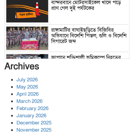
বান্দরবানে মোটরসাইকেল খাদে পড়ে
প্রাণ গেল দুই পর্যটকের
রাঙ্গামাটির বাঘাইছড়িতে বিজিবির
অভিযানে বিদেশি পিস্তল, গুলি ও বিদেশি
সিগারেট জব্দ
জাপানে শক্তিশালী ভূমিকম্পে নিহতের
সংখ্যা বেড়ে ৩৪
Archives
July 2026
রাশিয়ায় ক্যানসারের ভ্যাকসিন রোগীর
May 2026
শরীরে কার্যকরভাবে কাজ করছে, দাবি
April 2026
বিজ্ঞানীর
March 2026
February 2026
কাপ্তাই প্রেস ক্লাবের সভাপতি মাহফুজ,
January 2026
সম্পাদক রিপন মারমা নির্বাচিত
December 2025
November 2025