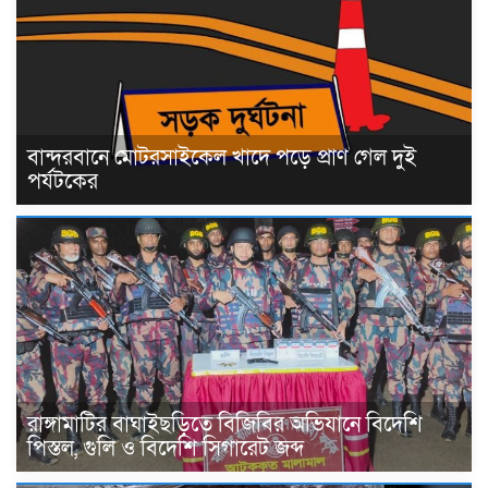
বান্দরবানে মোটরসাইকেল খাদে পড়ে প্রাণ গেল দুই
পর্যটকের
রাঙ্গামাটির বাঘাইছড়িতে বিজিবির অভিযানে বিদেশি
পিস্তল, গুলি ও বিদেশি সিগারেট জব্দ