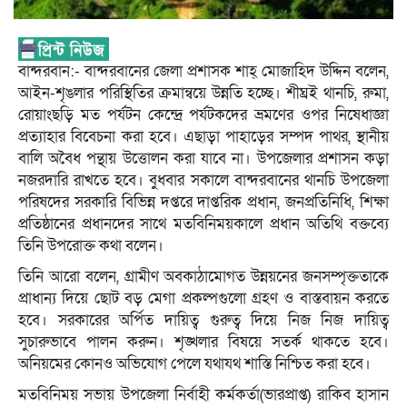
বান্দরবান:- বান্দরবানের জেলা প্রশাসক শাহ্ মোজাহিদ উদ্দিন বলেন,
আইন-শৃঙলার পরিস্থিতির ক্রমান্বয়ে উন্নতি হচ্ছে। শীঘ্রই থানচি, রুমা,
রোয়াংছড়ি মত পর্যটন কেন্দ্রে পর্যটকদের ভ্রমণের ওপর নিষেধাজ্ঞা
প্রত্যাহার বিবেচনা করা হবে। এছাড়া পাহাড়ের সম্পদ পাথর, স্থানীয়
বালি অবৈধ পন্থায় উত্তোলন করা যাবে না। উপজেলার প্রশাসন কড়া
নজরদারি রাখতে হবে। বুধবার সকালে বান্দরবানের থানচি উপজেলা
পরিষদের সরকারি বিভিন্ন দপ্তরে দাপ্তরিক প্রধান, জনপ্রতিনিধি, শিক্ষা
প্রতিষ্ঠানের প্রধানদের সাথে মতবিনিময়কালে প্রধান অতিথি বক্তব্যে
তিনি উপরোক্ত কথা বলেন।
তিনি আরো বলেন, গ্রামীণ অবকাঠামোগত উন্নয়নের জনসম্পৃক্ততাকে
প্রাধান্য দিয়ে ছোট বড় মেগা প্রকল্পগুলো গ্রহণ ও বাস্তবায়ন করতে
হবে। সরকারের অর্পিত দায়িত্ব গুরুত্ব দিয়ে নিজ নিজ দায়িত্ব
সুচারুভাবে পালন করুন। শৃঙ্খলার বিষয়ে সতর্ক থাকতে হবে।
অনিয়মের কোনও অভিযোগ পেলে যথাযথ শাস্তি নিশ্চিত করা হবে।
মতবিনিময় সভায় উপজেলা নির্বাহী কর্মকর্তা(ভারপ্রাপ্ত) রাকিব হাসান