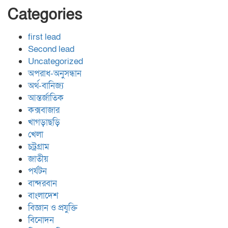
Categories
first lead
Second lead
Uncategorized
অপরাধ-অনুসন্ধান
অর্থ-বানিজ্য
আন্তর্জাতিক
কক্সবাজার
খাগড়াছড়ি
খেলা
চট্রগ্রাম
জাতীয়
পর্যটন
বান্দরবান
বাংলাদেশ
বিজ্ঞান ও প্রযুক্তি
বিনোদন