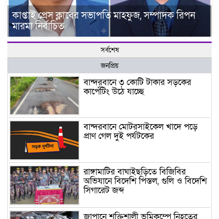
কাপ্তাই প্রেস ক্লাবের সভাপতি মাহফুজ, সম্পাদক রিপন
মারমা নির্বাচিত
সর্বশেষ
জনপ্রিয়
বান্দরবানে ৩ কোটি টাকার সড়কের
কার্পেটিং উঠে যাচ্ছে
বান্দরবানে মোটরসাইকেল খাদে পড়ে
প্রাণ গেল দুই পর্যটকের
রাঙ্গামাটির বাঘাইছড়িতে বিজিবির
অভিযানে বিদেশি পিস্তল, গুলি ও বিদেশি
সিগারেট জব্দ
জাপানে শক্তিশালী ভূমিকম্পে নিহতের