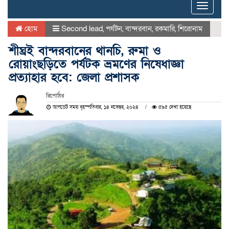
Toggle
naviga
হোম
Second lead
,
পর্যটন
,
বান্দরবান
,
রকমারি
,
শিরোনাম
শীঘ্রই বান্দরবানের থানচি, রুমা ও
রোয়াংছড়িতে পর্যটক ভ্রমণের নিষেধাজ্ঞা
প্রত্যাহার হবে: জেলা প্রশাসক
রিপোর্টার
আপডেট সময় বৃহস্পতিবার, ১৪ নভেম্বর, ২০২৪
৫৯৫ দেখা হয়েছে