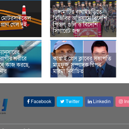
রাঙ্গামাটির বাঘাইছড়িতে
নে মোটরসাইকেল
বিজিবির অভিযানে বিদেশি
প্রাণ গেল দুই
পিস্তল, গুলি ও বিদেশি
সিগারেট জব্দ
্যানসারের
রোগীর শরীরে
কাপ্তাই প্রেস ক্লাবের সভাপতি
াবে কাজ করছে,
মাহফুজ, সম্পাদক রিপন
ানীর
মারমা নির্বাচিত
Facebook
Twitter
Linkedin
In