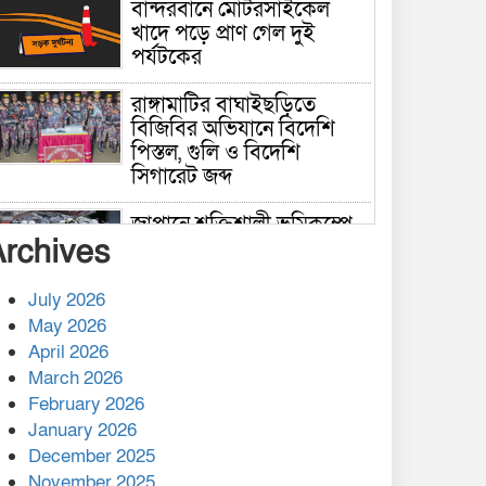
বান্দরবানে মোটরসাইকেল
খাদে পড়ে প্রাণ গেল দুই
পর্যটকের
রাঙ্গামাটির বাঘাইছড়িতে
বিজিবির অভিযানে বিদেশি
পিস্তল, গুলি ও বিদেশি
সিগারেট জব্দ
জাপানে শক্তিশালী ভূমিকম্পে
Archives
নিহতের সংখ্যা বেড়ে ৩৪
July 2026
রাশিয়ায় ক্যানসারের ভ্যাকসিন
May 2026
রোগীর শরীরে কার্যকরভাবে
April 2026
কাজ করছে, দাবি বিজ্ঞানীর
March 2026
February 2026
কাপ্তাই প্রেস ক্লাবের সভাপতি
মাহফুজ, সম্পাদক রিপন মারমা
January 2026
নির্বাচিত
December 2025
November 2025