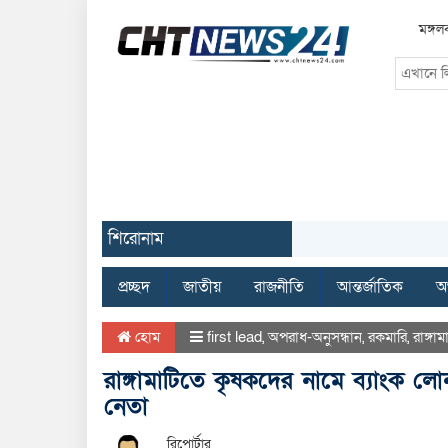
মঙ্গল
শিরোনাম
প্রচ্ছদ
জাতীয়
রাজনীতি
আন্তর্জাতিক
অর
হোম
first lead
,
অপরাধ-অনুসন্ধান
,
রকমারি
,
রাঙ্গাম
রাঙ্গামাটিতে কৃষকদের নামে ব্যাংক ল
নেতা
রিপোর্টার