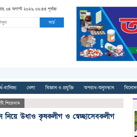
বার, ০৪ অগাস্ট ২০২৬, ০৬:৪৩ পূর্বাহ্ন
সার্চ
্থ-বানিজ্য
খেলা
বিজ্ঞান ও প্রযুক্তি
অপরাধ-অনুসন্ধান
বিনোদ
াটি
,
শিরোনাম
োন নিয়ে উধাও কৃষকলীগ ও স্বেচ্ছাসেবকলীগ