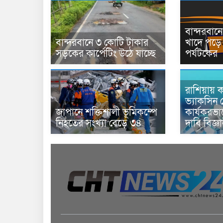
বান্দরবা
বান্দরবানে ৩ কোটি টাকার
খাদে পড়ে 
সড়কের কার্পেটিং উঠে যাচ্ছে
পর্যটকের
রাশিয়ায় ক
ভ্যাকসিন 
জাপানে শক্তিশালী ভূমিকম্পে
কার্যকরভ
নিহতের সংখ্যা বেড়ে ৩৪
দাবি বিজ্ঞ