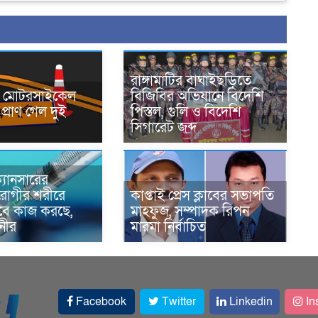
রাঙ্গামাটির বাঘাইছড়িতে
নে মোটরসাইকেল
বিজিবির অভিযানে বিদেশি
প্রাণ গেল দুই
পিস্তল, গুলি ও বিদেশি
সিগারেট জব্দ
্যানসারের
রোগীর শরীরে
কাপ্তাই প্রেস ক্লাবের সভাপতি
াবে কাজ করছে,
মাহফুজ, সম্পাদক রিপন
ানীর
মারমা নির্বাচিত
Facebook
Twitter
Linkedin
In