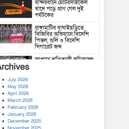
বান্দরবানে মোটরসাইকেল
খাদে পড়ে প্রাণ গেল দুই
পর্যটকের
রাঙ্গামাটির বাঘাইছড়িতে
বিজিবির অভিযানে বিদেশি
পিস্তল, গুলি ও বিদেশি
সিগারেট জব্দ
জাপানে শক্তিশালী ভূমিকম্পে
Archives
নিহতের সংখ্যা বেড়ে ৩৪
July 2026
রাশিয়ায় ক্যানসারের ভ্যাকসিন
May 2026
রোগীর শরীরে কার্যকরভাবে
April 2026
কাজ করছে, দাবি বিজ্ঞানীর
March 2026
February 2026
কাপ্তাই প্রেস ক্লাবের সভাপতি
মাহফুজ, সম্পাদক রিপন মারমা
January 2026
নির্বাচিত
December 2025
November 2025