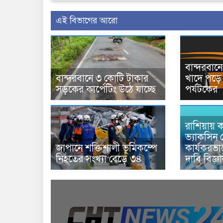
এই বিভাগের আরো
বান্দরবা
বান্দরবানে ৩ কোটি টাকার
খাদে পড়ে 
সড়কের কার্পেটিং উঠে যাচ্ছে
পর্যটকের
রাশিয়ায় ক
ভ্যাকসিন 
জাপানে শক্তিশালী ভূমিকম্পে
কার্যকরভ
নিহতের সংখ্যা বেড়ে ৩৪
দাবি বিজ্ঞ