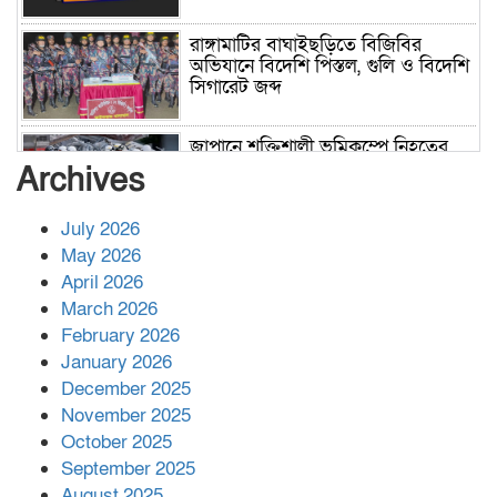
রাঙ্গামাটির বাঘাইছড়িতে বিজিবির
অভিযানে বিদেশি পিস্তল, গুলি ও বিদেশি
সিগারেট জব্দ
জাপানে শক্তিশালী ভূমিকম্পে নিহতের
সংখ্যা বেড়ে ৩৪
Archives
July 2026
রাশিয়ায় ক্যানসারের ভ্যাকসিন রোগীর
May 2026
শরীরে কার্যকরভাবে কাজ করছে, দাবি
April 2026
বিজ্ঞানীর
March 2026
February 2026
কাপ্তাই প্রেস ক্লাবের সভাপতি মাহফুজ,
January 2026
সম্পাদক রিপন মারমা নির্বাচিত
December 2025
November 2025
October 2025
মালয়েশিয়ার প্রধানমন্ত্রীকে চিঠি দেয়ার
September 2025
পর ফোন তারেক রহমানের,গ্যাস সঙ্কট
মোকাবিলায় সহায়তার আশ্বাস
August 2025