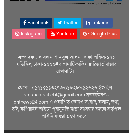
Facebook
Twitter
Linkedin
Instagram
Youtube
Google Plus
সম্পাদক : এসএম শামসুল আলম।
ঢাকা অফিস-১২১
মতিঝিল, ঢাকা-১০০০# রাঙ্গামাটি-অফিস # রিজার্ভ বাজার
রাঙ্গামাটি।
ফোন:- ০১৭১৫১১৩২৭৩/০১৮২৮৯৫২৬২৬ ইমেইল:-
smshamsul.cht@gmail.com সতর্কীকরণ--
chtnews24.com এ প্রকাশিত কোনও সংবাদ, কলাম, তথ্য,
ছবি, কপিরাইট আইনে পূর্বানুমতি ছাড়া ব্যাবহার করলে কর্তৃপক্ষ
আইনি ব্যবস্থা গ্রহণ করবে।