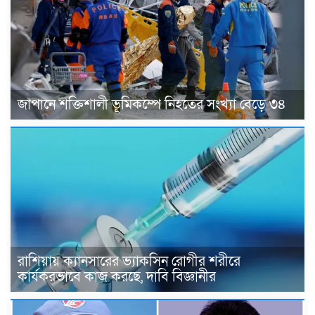
জাপানে শক্তিশালী ভূমিকম্পে নিহতের সংখ্যা বেড়ে ৩৪
রাশিয়ায় ক্যানসারের ভ্যাকসিন রোগীর শরীরে
কার্যকরভাবে কাজ করছে, দাবি বিজ্ঞানীর