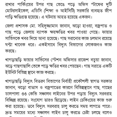
রাখার পার্কিংয়ের উপর গাছ ভেঙে পড়ে অফিস স্টাফের দুটি
মোটরসাইকেল, এডিসি (শিক্ষা ও আইসিটি) সরকারি ব্যবহৃত জীপ
গাড়ি ক্ষতিগ্রস্ত হয়েছে। এ ঘটনায় আহত হয়েছে একজন।
জেলা প্রশাসক মো. সহিদুজ্জামান জানান, ঝড়ো হাওয়া, বজ্রপাত ও
গাছ পড়ে জেলায় ব্যাপক ক্ষয়ক্ষতির খবর পাওয়া গেছে। ফায়ার
সার্ভিসকে খবর দিয়ে আনা হয়েছে। গাছ সরানোর কাজ চলমান রয়েছে
ঘণ্টা খানেক ধরে। একইসাথে বিদ্যুৎ বিভাগের লোকজনও কাজ
করছে।
খাগড়াছড়ি ফায়ার সার্ভিসের স্টেশন অফিসার রাজেশ বড়ুয়া জানান,
ঝড়ে গাছগাছালি ভেঙ্গে পড়ে ক্ষতির খবর পেয়ছেন। গাছ সরাতে একটি
ইউনিট বিভিন্ন স্থানে কাজ করছে।
খাগড়াছড়ি বিদ্যুৎ বিতরণ বিভাগের নির্বাহী প্রকৌশলী স্বাগত সরকার
জানান, ঝড়ো বাতাস ও বজ্রপাতের কারণে বিভিন্নস্থানে গাছ, গাছের
ডালপালা ৩৩ কেভি সঞ্চালন লাইনের উপর পড়ায় বিদ্যুৎ সরবরাহ
বিচ্ছিন্ন রয়েছে। সংযোগ তারও ছিড়েছে। লাইন চেকিংয়ের কাজ শুরু
করা হয়েছে। তবে বিদ্যুৎ সরবরাহ চালু করতে সময় লাগতে পারে।
দ্রুত সময়ের মধ্যে সঞ্চালন লাইন চালু করতে চেষ্টা চলছে বলেও