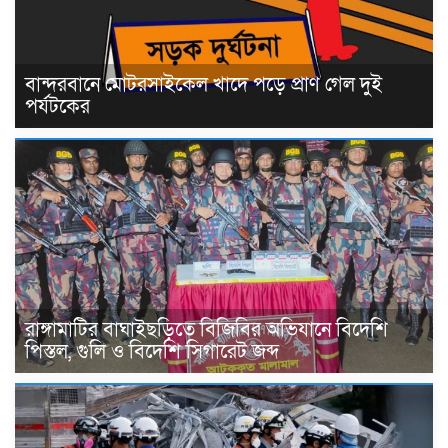
বান্দরবানে মোটরসাইকেল খাদে পড়ে প্রাণ গেল দুই
পর্যটকের
রাঙ্গামাটির বাঘাইছড়িতে বিজিবির অভিযানে বিদেশি
পিস্তল, গুলি ও বিদেশি সিগারেট জব্দ