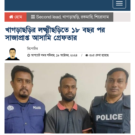
Toggle
naviga
হোম
Second lead
,
খাগড়াছড়ি
,
রকমারি
,
শিরোনাম
খাগড়াছড়ির লক্ষ্মীছড়িতে ১৮ বছর পর
সাজাপ্রাপ্ত আসামি গ্রেফতার
রিপোর্টার
আপডেট সময় শনিবার, ১৯ অক্টোবর, ২০২৪
৩০৫ দেখা হয়েছে