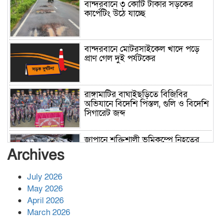
বান্দরবানে ৩ কোটি টাকার সড়কের
কার্পেটিং উঠে যাচ্ছে
বান্দরবানে মোটরসাইকেল খাদে পড়ে
প্রাণ গেল দুই পর্যটকের
রাঙ্গামাটির বাঘাইছড়িতে বিজিবির
অভিযানে বিদেশি পিস্তল, গুলি ও বিদেশি
সিগারেট জব্দ
জাপানে শক্তিশালী ভূমিকম্পে নিহতের
সংখ্যা বেড়ে ৩৪
Archives
July 2026
রাশিয়ায় ক্যানসারের ভ্যাকসিন রোগীর
May 2026
শরীরে কার্যকরভাবে কাজ করছে, দাবি
April 2026
বিজ্ঞানীর
March 2026