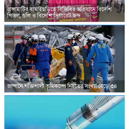
রাঙ্গামাটির বাঘাইছড়িতে বিজিবির অভিযানে বিদেশি
পিস্তল, গুলি ও বিদেশি সিগারেট জব্দ
জাপানে শক্তিশালী ভূমিকম্পে নিহতের সংখ্যা বেড়ে ৩৪