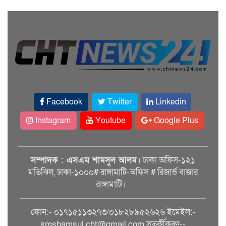
Facebook
Twitter
Linkedin
Instagram
Youtube
Google Plus
সম্পাদক : এসএম শামসুল আলম।
ঢাকা অফিস-১২১
মতিঝিল, ঢাকা-১০০০# রাঙ্গামাটি-অফিস # রিজার্ভ বাজার
রাঙ্গামাটি।
ফোন:- ০১৭১৫১১৩২৭৩/০১৮২৮৯৫২৬২৬ ইমেইল:-
smshamsul.cht@gmail.com সতর্কীকরণ--