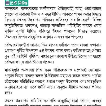
বান্দরবান:-বান্দরবানের আলীকদমে ঐতিহ্যবাহী ‘মাহা ওয়াগ্যোয়াই
পোয়ে’ বা প্রবারণা উৎসব এ বছর সীমিত আকারে পালন করার সিদ্ধান্ত
নিয়েছে উৎসব উদ্‌যাপন পরিষদ। প্রতিবছর চার দিনব্যাপী বিভিন্ন
আনুষ্ঠানিকতা থাকলেও, পাহাড়ে সাম্প্রতিক পরিস্থিতির কারণে এবার
দু’দিন ব্যাপী সীমিত পরিসরে উৎসব পালনের সিদ্ধান্ত হয়েছে।
উৎসবের বিশেষ সাংস্কৃতিক অনুষ্ঠান এ বছর বাদ পড়েছে।
বৌদ্ধ ধর্মাবলম্বীরা জানান, তিন মাসের বর্ষাবাস শেষে মারমা সম্প্রদায়
প্রবারণা পূর্ণিমা উপলক্ষে এই উৎসব পালন করে। কথিত আছে, গৌতম
বুদ্ধ এই আশ্বিনী পূর্ণিমায় মাথার চুল আকাশে উড়িয়েছিলেন, যা স্মরণে
বৌদ্ধরা ফানুস বাতি উড়িয়ে থাকেন।
মাতামুহুরি অনথালয় শিশু সনদ পরিচালক ও মংপাখই হেডম্যান
পাড়ার বিহার অধ্যক্ষ ভদন্ত উ-উইচারা মহাথের ভান্তে বলেন, পার্বত্য
চট্টগ্রামের পরিস্থিতির কারণে এবছর ফানুস উত্তোলন এবং সাংস্কৃতিক
অনুষ্ঠান হবে না। তবে ধর্মীয় আচার অনুষ্ঠান সীমিত আকারে পালিত
হবে।
উৎসব উদযাপন কমিটির সভাপতি অংহ্লাচিং মার্মা জানান, এবছর