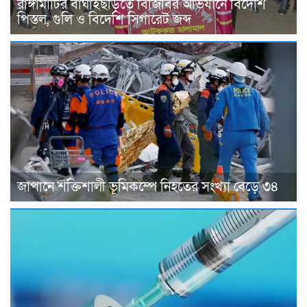
রাঙ্গামাটির বাঘাইছড়িতে বিজিবির অভিযানে বিদেশি
পিস্তল, গুলি ও বিদেশি সিগারেট জব্দ
জাপানে শক্তিশালী ভূমিকম্পে নিহতের সংখ্যা বেড়ে ৩৪