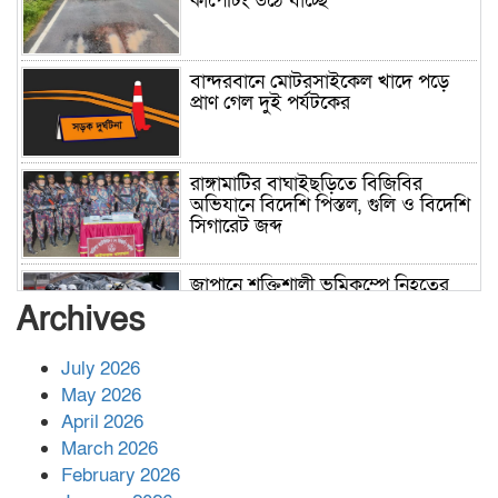
কার্পেটিং উঠে যাচ্ছে
বান্দরবানে মোটরসাইকেল খাদে পড়ে
প্রাণ গেল দুই পর্যটকের
রাঙ্গামাটির বাঘাইছড়িতে বিজিবির
অভিযানে বিদেশি পিস্তল, গুলি ও বিদেশি
সিগারেট জব্দ
জাপানে শক্তিশালী ভূমিকম্পে নিহতের
সংখ্যা বেড়ে ৩৪
Archives
July 2026
রাশিয়ায় ক্যানসারের ভ্যাকসিন রোগীর
May 2026
শরীরে কার্যকরভাবে কাজ করছে, দাবি
April 2026
বিজ্ঞানীর
March 2026
February 2026
কাপ্তাই প্রেস ক্লাবের সভাপতি মাহফুজ,