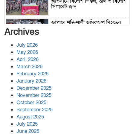
অভিযানে বিদেশি পিস্তল, গুলি ও বিদেশি
সিগারেট জব্দ
জাপানে শক্তিশালী ভূমিকম্পে নিহতের
সংখ্যা বেড়ে ৩৪
Archives
July 2026
রাশিয়ায় ক্যানসারের ভ্যাকসিন রোগীর
May 2026
শরীরে কার্যকরভাবে কাজ করছে, দাবি
April 2026
বিজ্ঞানীর
March 2026
February 2026
কাপ্তাই প্রেস ক্লাবের সভাপতি মাহফুজ,
January 2026
সম্পাদক রিপন মারমা নির্বাচিত
December 2025
November 2025
October 2025
মালয়েশিয়ার প্রধানমন্ত্রীকে চিঠি দেয়ার
September 2025
পর ফোন তারেক রহমানের,গ্যাস সঙ্কট
মোকাবিলায় সহায়তার আশ্বাস
August 2025
July 2025
June 2025
২২১ কোটি টাকা বেড়েছে রেলের আয়,