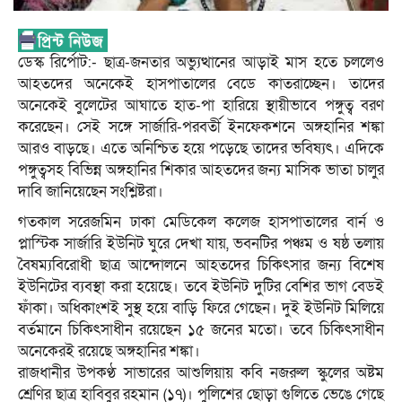
ডেস্ক রির্পোট:- ছাত্র-জনতার অভ্যুত্থানের আড়াই মাস হতে চললেও
আহতদের অনেকেই হাসপাতালের বেডে কাতরাচ্ছেন। তাদের
অনেকেই বুলেটের আঘাতে হাত-পা হারিয়ে স্থায়ীভাবে পঙ্গুত্ব বরণ
করেছেন। সেই সঙ্গে সার্জারি-পরবর্তী ইনফেকশনে অঙ্গহানির শঙ্কা
আরও বাড়ছে। এতে অনিশ্চিত হয়ে পড়েছে তাদের ভবিষ্যৎ। এদিকে
পঙ্গুত্বসহ বিভিন্ন অঙ্গহানির শিকার আহতদের জন্য মাসিক ভাতা চালুর
দাবি জানিয়েছেন সংশ্লিষ্টরা।
গতকাল সরেজমিন ঢাকা মেডিকেল কলেজ হাসপাতালের বার্ন ও
প্লাস্টিক সার্জারি ইউনিট ঘুরে দেখা যায়, ভবনটির পঞ্চম ও ষষ্ঠ তলায়
বৈষম্যবিরোধী ছাত্র আন্দোলনে আহতদের চিকিৎসার জন্য বিশেষ
ইউনিটের ব্যবস্থা করা হয়েছে। তবে ইউনিট দুটির বেশির ভাগ বেডই
ফাঁকা। অধিকাংশই সুস্থ হয়ে বাড়ি ফিরে গেছেন। দুই ইউনিট মিলিয়ে
বর্তমানে চিকিৎসাধীন রয়েছেন ১৫ জনের মতো। তবে চিকিৎসাধীন
অনেকেরই রয়েছে অঙ্গহানির শঙ্কা।
রাজধানীর উপকণ্ঠ সাভারের আশুলিয়ায় কবি নজরুল স্কুলের অষ্টম
শ্রেণির ছাত্র হাবিবুর রহমান (১৭)। পুলিশের ছোড়া গুলিতে ভেঙে গেছে