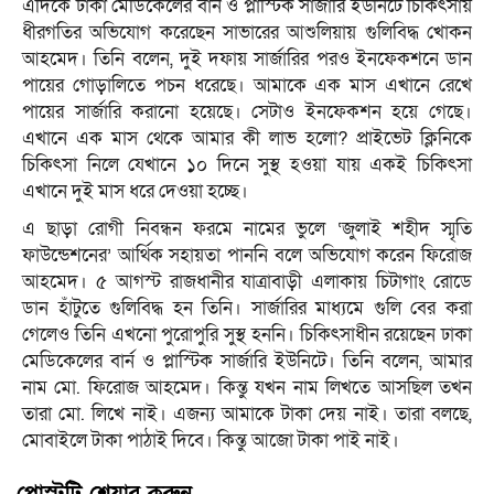
এদিকে ঢাকা মেডিকেলের বার্ন ও প্লাস্টিক সার্জারি ইউনিটে চিকিৎসায়
ধীরগতির অভিযোগ করেছেন সাভারের আশুলিয়ায় গুলিবিদ্ধ খোকন
আহমেদ। তিনি বলেন, দুই দফায় সার্জারির পরও ইনফেকশনে ডান
পায়ের গোড়ালিতে পচন ধরেছে। আমাকে এক মাস এখানে রেখে
পায়ের সার্জারি করানো হয়েছে। সেটাও ইনফেকশন হয়ে গেছে।
এখানে এক মাস থেকে আমার কী লাভ হলো? প্রাইভেট ক্লিনিকে
চিকিৎসা নিলে যেখানে ১০ দিনে সুস্থ হওয়া যায় একই চিকিৎসা
এখানে দুই মাস ধরে দেওয়া হচ্ছে।
এ ছাড়া রোগী নিবন্ধন ফরমে নামের ভুলে ‘জুলাই শহীদ স্মৃতি
ফাউন্ডেশনের’ আর্থিক সহায়তা পাননি বলে অভিযোগ করেন ফিরোজ
আহমেদ। ৫ আগস্ট রাজধানীর যাত্রাবাড়ী এলাকায় চিটাগাং রোডে
ডান হাঁটুতে গুলিবিদ্ধ হন তিনি। সার্জারির মাধ্যমে গুলি বের করা
গেলেও তিনি এখনো পুরোপুরি সুস্থ হননি। চিকিৎসাধীন রয়েছেন ঢাকা
মেডিকেলের বার্ন ও প্লাস্টিক সার্জারি ইউনিটে। তিনি বলেন, আমার
নাম মো. ফিরোজ আহমেদ। কিন্তু যখন নাম লিখতে আসছিল তখন
তারা মো. লিখে নাই। এজন্য আমাকে টাকা দেয় নাই। তারা বলছে,
মোবাইলে টাকা পাঠাই দিবে। কিন্তু আজো টাকা পাই নাই।