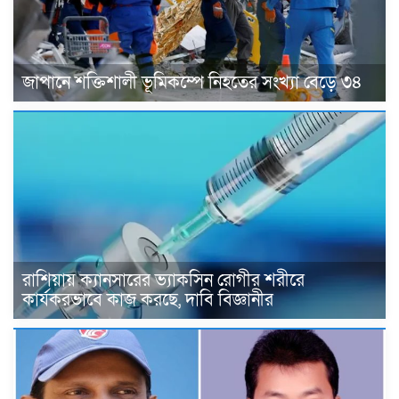
জাপানে শক্তিশালী ভূমিকম্পে নিহতের সংখ্যা বেড়ে ৩৪
রাশিয়ায় ক্যানসারের ভ্যাকসিন রোগীর শরীরে
কার্যকরভাবে কাজ করছে, দাবি বিজ্ঞানীর