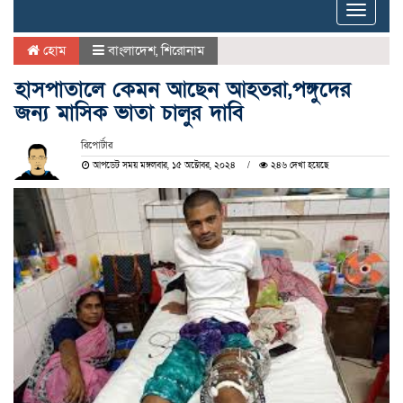
Toggle
naviga
হোম
বাংলাদেশ
,
শিরোনাম
হাসপাতালে কেমন আছেন আহতরা,পঙ্গুদের
জন্য মাসিক ভাতা চালুর দাবি
রিপোর্টার
আপডেট সময় মঙ্গলবার, ১৫ অক্টোবর, ২০২৪
২৪৬ দেখা হয়েছে