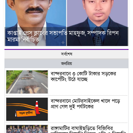
কাপ্তাই প্রেস ক্লাবের সভাপতি মাহফুজ, সম্পাদক রিপন
মারমা নির্বাচিত
সর্বশেষ
জনপ্রিয়
বান্দরবানে ৩ কোটি টাকার সড়কের
কার্পেটিং উঠে যাচ্ছে
বান্দরবানে মোটরসাইকেল খাদে পড়ে
প্রাণ গেল দুই পর্যটকের
রাঙ্গামাটির বাঘাইছড়িতে বিজিবির