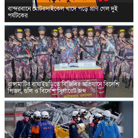
বান্দরবানে মোটরসাইকেল খাদে পড়ে প্রাণ গেল দুই
পর্যটকের
রাঙ্গামাটির বাঘাইছড়িতে বিজিবির অভিযানে বিদেশি
পিস্তল, গুলি ও বিদেশি সিগারেট জব্দ