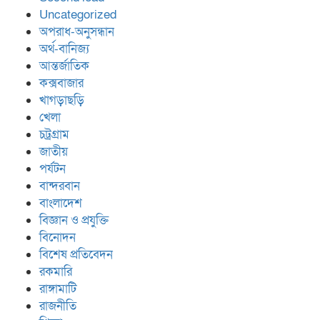
Uncategorized
অপরাধ-অনুসন্ধান
অর্থ-বানিজ্য
আন্তর্জাতিক
কক্সবাজার
খাগড়াছড়ি
খেলা
চট্রগ্রাম
জাতীয়
পর্যটন
বান্দরবান
বাংলাদেশ
বিজ্ঞান ও প্রযুক্তি
বিনোদন
বিশেষ প্রতিবেদন
রকমারি
রাঙ্গামাটি
রাজনীতি