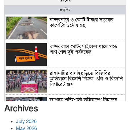
সর্বশেষ
জনপ্রিয়
বান্দরবানে ৩ কোটি টাকার সড়কের
কার্পেটিং উঠে যাচ্ছে
বান্দরবানে মোটরসাইকেল খাদে পড়ে
প্রাণ গেল দুই পর্যটকের
রাঙ্গামাটির বাঘাইছড়িতে বিজিবির
অভিযানে বিদেশি পিস্তল, গুলি ও বিদেশি
সিগারেট জব্দ
জাপানে শক্তিশালী ভূমিকম্পে নিহতের
সংখ্যা বেড়ে ৩৪
Archives
July 2026
রাশিয়ায় ক্যানসারের ভ্যাকসিন রোগীর
May 2026