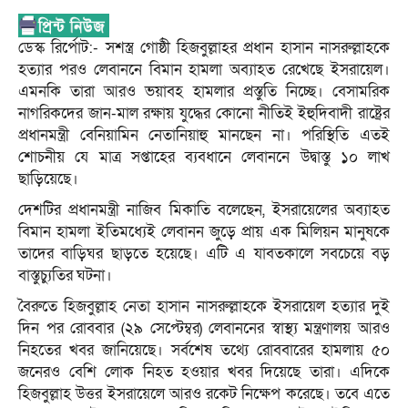
ডেস্ক রির্পোট:- সশস্ত্র গোষ্ঠী হিজবুল্লাহর প্রধান হাসান নাসরুল্লাহকে
হত্যার পরও লেবাননে বিমান হামলা অব্যাহত রেখেছে ইসরায়েল।
এমনকি তারা আরও ভয়াবহ হামলার প্রস্তুতি নিচ্ছে। বেসামরিক
নাগরিকদের জান-মাল রক্ষায় যুদ্ধের কোনো নীতিই ইহুদিবাদী রাষ্ট্রের
প্রধানমন্ত্রী বেনিয়ামিন নেতানিয়াহু মানছেন না। পরিস্থিতি এতই
শোচনীয় যে মাত্র সপ্তাহের ব্যবধানে লেবাননে উদ্বাস্তু ১০ লাখ
ছাড়িয়েছে।
দেশটির প্রধানমন্ত্রী নাজিব মিকাতি বলেছেন, ইসরায়েলের অব্যাহত
বিমান হামলা ইতিমধ্যেই লেবানন জুড়ে প্রায় এক মিলিয়ন মানুষকে
তাদের বাড়িঘর ছাড়তে হয়েছে। এটি এ যাবতকালে সবচেয়ে বড়
বাস্তুচ্যুতির ঘটনা।
বৈরুতে হিজবুল্লাহ নেতা হাসান নাসরুল্লাহকে ইসরায়েল হত্যার দুই
দিন পর রোববার (২৯ সেপ্টেম্বর) লেবাননের স্বাস্থ্য মন্ত্রণালয় আরও
নিহতের খবর জানিয়েছে। সর্বশেষ তথ্যে রোববারের হামলায় ৫০
জনেরও বেশি লোক নিহত হওয়ার খবর দিয়েছে তারা। এদিকে
হিজবুল্লাহ উত্তর ইসরায়েলে আরও রকেট নিক্ষেপ করেছে। তবে এতে