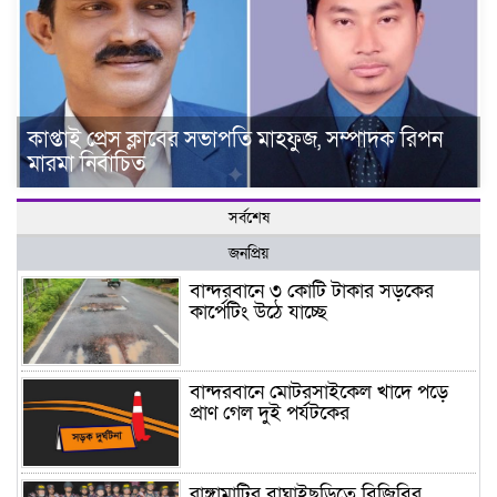
কাপ্তাই প্রেস ক্লাবের সভাপতি মাহফুজ, সম্পাদক রিপন
মারমা নির্বাচিত
সর্বশেষ
জনপ্রিয়
বান্দরবানে ৩ কোটি টাকার সড়কের
কার্পেটিং উঠে যাচ্ছে
বান্দরবানে মোটরসাইকেল খাদে পড়ে
প্রাণ গেল দুই পর্যটকের
রাঙ্গামাটির বাঘাইছড়িতে বিজিবির