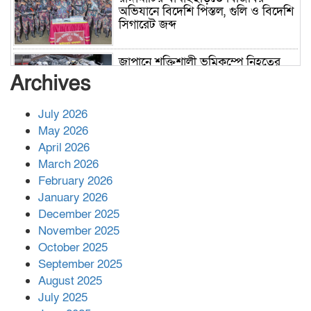
অভিযানে বিদেশি পিস্তল, গুলি ও বিদেশি
সিগারেট জব্দ
জাপানে শক্তিশালী ভূমিকম্পে নিহতের
সংখ্যা বেড়ে ৩৪
Archives
July 2026
রাশিয়ায় ক্যানসারের ভ্যাকসিন রোগীর
May 2026
শরীরে কার্যকরভাবে কাজ করছে, দাবি
April 2026
বিজ্ঞানীর
March 2026
February 2026
কাপ্তাই প্রেস ক্লাবের সভাপতি মাহফুজ,
January 2026
সম্পাদক রিপন মারমা নির্বাচিত
December 2025
November 2025
October 2025
মালয়েশিয়ার প্রধানমন্ত্রীকে চিঠি দেয়ার
September 2025
পর ফোন তারেক রহমানের,গ্যাস সঙ্কট
মোকাবিলায় সহায়তার আশ্বাস
August 2025
July 2025