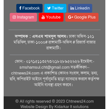
Facebook
Twitter
Linkedin
Instagram
Youtube
Google Plus
সম্পাদক : এসএম শামসুল আলম।
ঢাকা অফিস-১২১
মতিঝিল, ঢাকা-১০০০# রাঙ্গামাটি-অফিস # রিজার্ভ বাজার
রাঙ্গামাটি।
ফোন:- ০১৭১৫১১৩২৭৩/০১৮২৮৯৫২৬২৬ ইমেইল:-
smshamsul.cht@gmail.com সতর্কীকরণ--
chtnews24.com এ প্রকাশিত কোনও সংবাদ, কলাম, তথ্য,
ছবি, কপিরাইট আইনে পূর্বানুমতি ছাড়া ব্যাবহার করলে কর্তৃপক্ষ
আইনি ব্যবস্থা গ্রহণ করবে।
© All rights reserved © 2023 Chtnews24.com
Website Design By Kidarkar It solutions