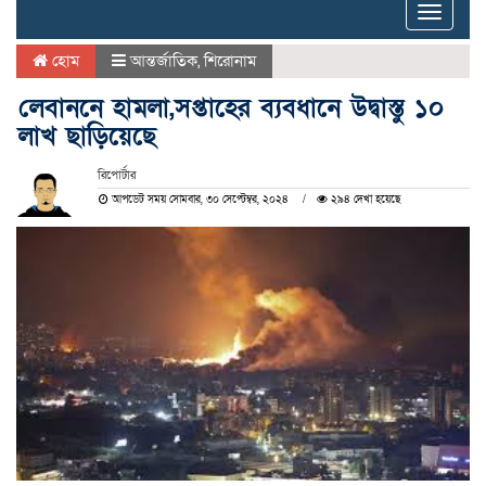
Toggle
naviga
হোম
আন্তর্জাতিক
,
শিরোনাম
লেবাননে হামলা,সপ্তাহের ব্যবধানে উদ্বাস্তু ১০
লাখ ছাড়িয়েছে
রিপোর্টার
আপডেট সময় সোমবার, ৩০ সেপ্টেম্বর, ২০২৪
২৯৪ দেখা হয়েছে