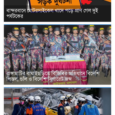
বান্দরবানে মোটরসাইকেল খাদে পড়ে প্রাণ গেল দুই
পর্যটকের
রাঙ্গামাটির বাঘাইছড়িতে বিজিবির অভিযানে বিদেশি
পিস্তল, গুলি ও বিদেশি সিগারেট জব্দ