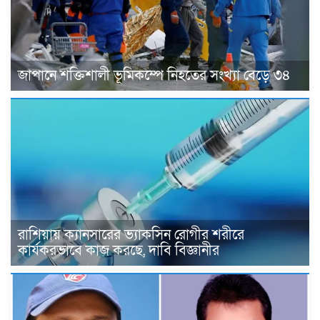
জাপানে শক্তিশালী ভূমিকম্পে নিহতের সংখ্যা বেড়ে ৩৪
রাশিয়ায় ক্যানসারের ভ্যাকসিন রোগীর শরীরে
কার্যকরভাবে কাজ করছে, দাবি বিজ্ঞানীর