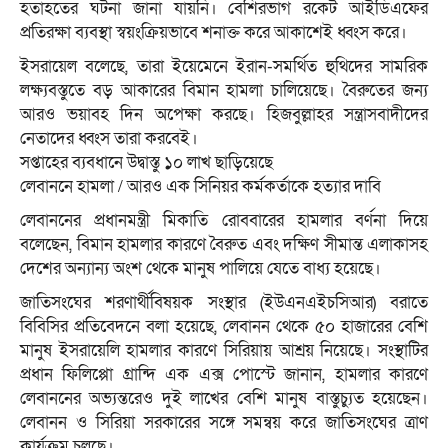
হতাহতের ঘটনা জানা যায়নি। বেশিরভাগ রকেট আইডিএফের
প্রতিরক্ষা ব্যবস্থা স্বয়ংক্রিয়ভাবে শনাক্ত করে আকাশেই ধ্বংস করে।
ইসরায়েল বলেছে, তারা ইয়েমেনে ইরান-সমর্থিত হুথিদের সামরিক
লক্ষ্যবস্তুতে বড় আকারের বিমান হামলা চালিয়েছে। বৈরুতের জন্য
আরও ভয়াবহ দিন অপেক্ষা করছে। হিজবুল্লাহর সন্ত্রাসবাদীদের
নেতাদের ধ্বংস তারা করবেই।
সপ্তাহের ব্যবধানে উদ্বাস্তু ১০ লাখ ছাড়িয়েছে
লেবাননে হামলা / আরও এক সিনিয়র কর্মকর্তাকে হত্যার দাবি
লেবাননের প্রধানমন্ত্রী মিকাতি রোববারের হামলার বর্ণনা দিয়ে
বলেছেন, বিমান হামলার কারণে বৈরুত এবং দক্ষিণ সীমান্ত এলাকাসহ
দেশের অন্যান্য অংশ থেকে মানুষ পালিয়ে যেতে বাধ্য হয়েছে।
জাতিসংঘের শরণার্থীবিষয়ক সংস্থার (ইউএনএইচসিআর) বরাতে
বিবিসির প্রতিবেদনে বলা হয়েছে, লেবানন থেকে ৫০ হাজারের বেশি
মানুষ ইসরায়েলি হামলার কারণে সিরিয়ায় আশ্রয় নিয়েছে। সংস্থাটির
প্রধান ফিলিপ্পো গ্রান্দি এক এক্স পোস্টে জানান, হামলার কারণে
লেবাননের অভ্যন্তরেও দুই লাখের বেশি মানুষ বাস্তুচ্যুত হয়েছেন।
লেবানন ও সিরিয়া সরকারের সঙ্গে সমন্বয় করে জাতিসংঘের ত্রাণ
কার্যক্রম চলছে।