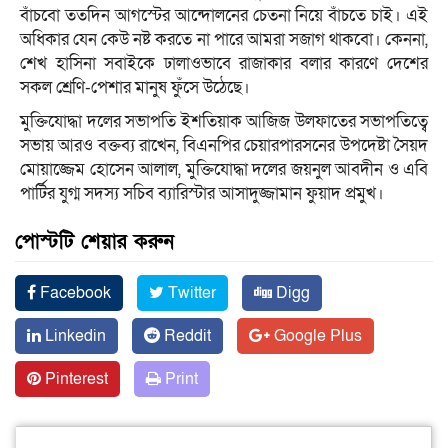
বাঁচবো ততদিন আগস্টের আন্দোলনের চেতনা নিয়ে বাঁচতে চাই। এই
অধিকার যেন কেউ নষ্ট করতে না পারে আমরা সজাগ থাকবো। কেননা,
শেখ হাসিনা সবাইকে ঢালাওভাবে রাজাকার বলার কারণে দেশের
সকল শ্রেণি-পেশার মানুষ ফুঁসে উঠেছে।
মুক্তিযোদ্ধা দলের সভাপতি ইশতিয়াক আজিজ উলফাতের সভাপতিত্বে
সভায় আরও বক্তব্য রাখেন, বিএনপির চেয়ারপারসনের উপদেষ্টা সৈয়দ
মোয়াজ্জেম হোসেন আলাল, মুক্তিযোদ্ধা দলের জয়নুল আবদীন ও এবি
পার্টির যুগ্ম সদস্য সচিব ব্যারিস্টার আসাদুজ্জামান ফুয়াদ প্রমুখ।
পোস্টটি শেয়ার করুন
Facebook
Twitter
Digg
Linkedin
Reddit
Google Plus
Pinterest
Print