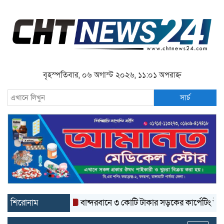
বৃহস্পতিবার, ০৬ অগাস্ট ২০২৬, ১১:০১ অপরাহ্ন
সার্চ
শিরোনাম
বান্দরবানে ৩ কোটি টাকার সড়কের কার্পেটিং উঠে যাচ্ছে