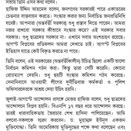
সভায় তিনি এসব কথা বলেন।
হাফিজ উদ্দিন আহমেদ বলেন, জনগণের সরকারই পারে একাত্তরের
চেতনার বাস্তবায়ন করতে। সংস্কার করার জন্য নির্বাচিত জনপ্রতিনিধি
যথেষ্ট। আপনারা (অন্তর্বর্তী সরকার) শুধু প্রস্তাব দিতে পারেন। আমরা
নজর রাখবো সরকার কীভাবে সংস্কার করে? এই সরকার সবার
সরকার। শুধু ছাত্রদের সরকার না। এখানে সবার অংশগ্রহণ রয়েছে।
আগস্ট বিপ্লবের প্রতিফলন আমরা দেখতে চাই। আগস্ট বিপ্লবের
ইতিহাস যাতে কেউ বিকৃত করতে না পারে।
তিনি বলেন, এই সরকারের (অন্তর্বর্তীকালীন) উচিত ছিলো একটি ভালো
নির্বাচন কমিশন গঠন করা। কিন্তু তারা সেটি করেনি। কোনো
রোডম্যাপ দেয়নি। শুধু ছয়টি সংস্কার কমিশন গঠন করেছে।
সেনানিবাসে আওয়ামী লীগের দুর্নীতিবাজ কর্মকর্তা ও পুলিশ
অফিসারদেরকে আশ্রয় দেয়া উচিৎ হয়নি।
জুলাই-আগস্টে আন্দোলন প্রসঙ্গে মেজর হাফিজ বলেন, শুধু ছাত্রদের
আন্দোলনে বিপ্লব হয়নি। বিএনপি ১৭ বছর ধরে আন্দোলন করছে।
তারই ধারাবাহিকতায় স্বৈরাচার শেখ হাসিনা পালিয়েছেন। আমি
বলবো-সকলকে স্মরণ করবেন। ড. মুহাম্মদ ইউনূস একজন
মুক্তিযোদ্ধা। তিনি আমেরিকায় মুক্তিযুদ্ধের পক্ষে কথা বলেছেন এবং