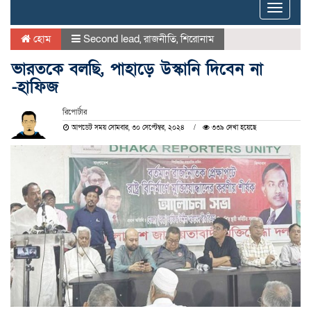
Toggle
naviga
হোম
Second lead
,
রাজনীতি
,
শিরোনাম
ভারতকে বলছি, পাহাড়ে উস্কানি দিবেন না
-হাফিজ
রিপোর্টার
আপডেট সময় সোমবার, ৩০ সেপ্টেম্বর, ২০২৪
৩৩৯ দেখা হয়েছে