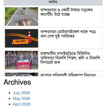
জনপ্রিয়
বান্দরবানে ৩ কোটি টাকার সড়কের
কার্পেটিং উঠে যাচ্ছে
বান্দরবানে মোটরসাইকেল খাদে পড়ে
প্রাণ গেল দুই পর্যটকের
রাঙ্গামাটির বাঘাইছড়িতে বিজিবির
অভিযানে বিদেশি পিস্তল, গুলি ও বিদেশি
সিগারেট জব্দ
জাপানে শক্তিশালী ভূমিকম্পে নিহতের
সংখ্যা বেড়ে ৩৪
Archives
July 2026
রাশিয়ায় ক্যানসারের ভ্যাকসিন রোগীর
May 2026
শরীরে কার্যকরভাবে কাজ করছে, দাবি
April 2026
বিজ্ঞানীর