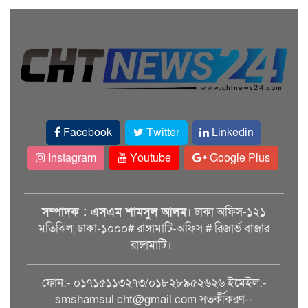
Facebook
Twitter
Linkedin
Instagram
Youtube
Google Plus
সম্পাদক : এসএম শামসুল আলম।
ঢাকা অফিস-১২১
মতিঝিল, ঢাকা-১০০০# রাঙ্গামাটি-অফিস # রিজার্ভ বাজার
রাঙ্গামাটি।
ফোন:- ০১৭১৫১১৩২৭৩/০১৮২৮৯৫২৬২৬ ইমেইল:-
smshamsul.cht@gmail.com সতর্কীকরণ--