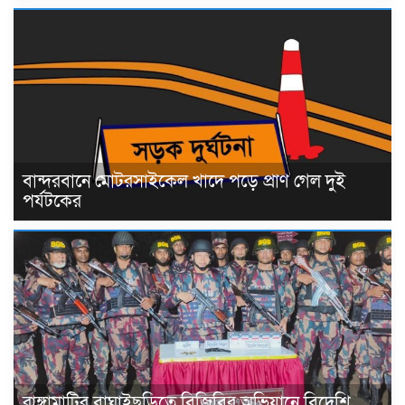
বান্দরবানে মোটরসাইকেল খাদে পড়ে প্রাণ গেল দুই
পর্যটকের
রাঙ্গামাটির বাঘাইছড়িতে বিজিবির অভিযানে বিদেশি