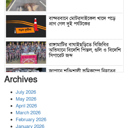
বান্দরবানে মোটরসাইকেল খাদে পড়ে
প্রাণ গেল দুই পর্যটকের
রাঙ্গামাটির বাঘাইছড়িতে বিজিবির
অভিযানে বিদেশি পিস্তল, গুলি ও বিদেশি
সিগারেট জব্দ
জাপানে শক্তিশালী ভূমিকম্পে নিহতের
সংখ্যা বেড়ে ৩৪
Archives
July 2026
রাশিয়ায় ক্যানসারের ভ্যাকসিন রোগীর
May 2026
শরীরে কার্যকরভাবে কাজ করছে, দাবি
April 2026
বিজ্ঞানীর
March 2026
February 2026
কাপ্তাই প্রেস ক্লাবের সভাপতি মাহফুজ,
January 2026