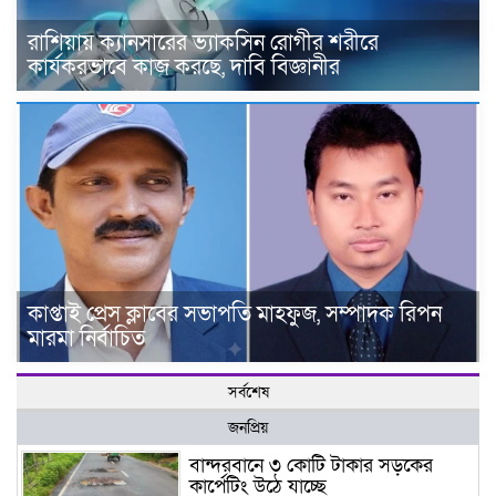
রাশিয়ায় ক্যানসারের ভ্যাকসিন রোগীর শরীরে
কার্যকরভাবে কাজ করছে, দাবি বিজ্ঞানীর
কাপ্তাই প্রেস ক্লাবের সভাপতি মাহফুজ, সম্পাদক রিপন
মারমা নির্বাচিত
সর্বশেষ
জনপ্রিয়
বান্দরবানে ৩ কোটি টাকার সড়কের
কার্পেটিং উঠে যাচ্ছে