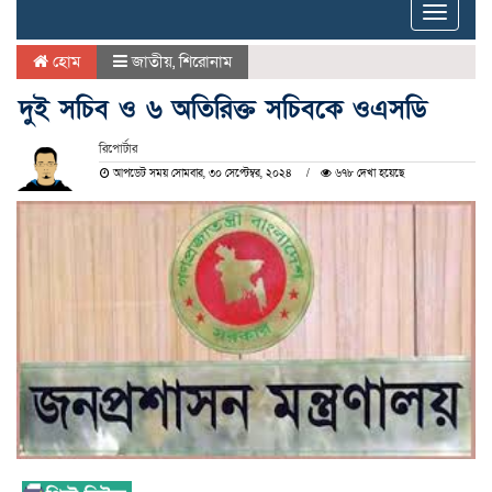
Toggle
naviga
হোম
জাতীয়
,
শিরোনাম
দুই সচিব ও ৬ অতিরিক্ত সচিবকে ওএসডি
রিপোর্টার
আপডেট সময় সোমবার, ৩০ সেপ্টেম্বর, ২০২৪
৬৭৮ দেখা হয়েছে