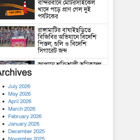
বান্দরবানে মোটরসাইকেল
খাদে পড়ে প্রাণ গেল দুই
পর্যটকের
রাঙ্গামাটির বাঘাইছড়িতে
বিজিবির অভিযানে বিদেশি
পিস্তল, গুলি ও বিদেশি
সিগারেট জব্দ
জাপানে শক্তিশালী ভূমিকম্পে
Archives
নিহতের সংখ্যা বেড়ে ৩৪
July 2026
রাশিয়ায় ক্যানসারের ভ্যাকসিন
May 2026
রোগীর শরীরে কার্যকরভাবে
April 2026
কাজ করছে, দাবি বিজ্ঞানীর
March 2026
February 2026
কাপ্তাই প্রেস ক্লাবের সভাপতি
মাহফুজ, সম্পাদক রিপন মারমা
January 2026
নির্বাচিত
December 2025
November 2025