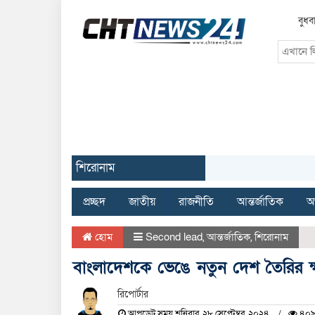
বুধব
শিরোনাম
প্রচ্ছদ
জাতীয়
রাজনীতি
আন্তর্জাতিক
অর
হোম
Second lead
,
আন্তর্জাতিক
,
শিরোনাম
বাংলাদেশকে ভেঙে নতুন দেশ তৈরির ক
রিপোর্টার
আপডেট সময় শনিবার, ২৮ সেপ্টেম্বর, ২০২৪
৪০৯ 