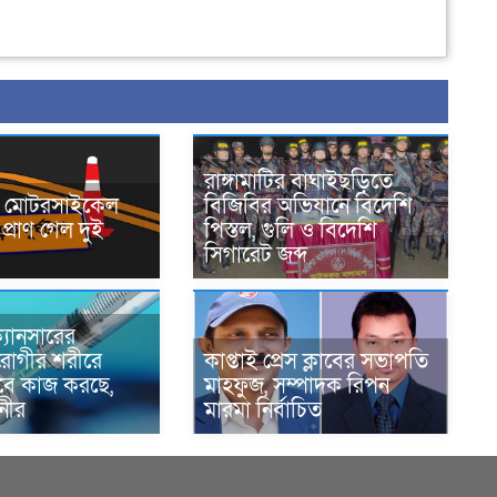
রাঙ্গামাটির বাঘাইছড়িতে
নে মোটরসাইকেল
বিজিবির অভিযানে বিদেশি
প্রাণ গেল দুই
পিস্তল, গুলি ও বিদেশি
সিগারেট জব্দ
্যানসারের
রোগীর শরীরে
কাপ্তাই প্রেস ক্লাবের সভাপতি
াবে কাজ করছে,
মাহফুজ, সম্পাদক রিপন
ানীর
মারমা নির্বাচিত