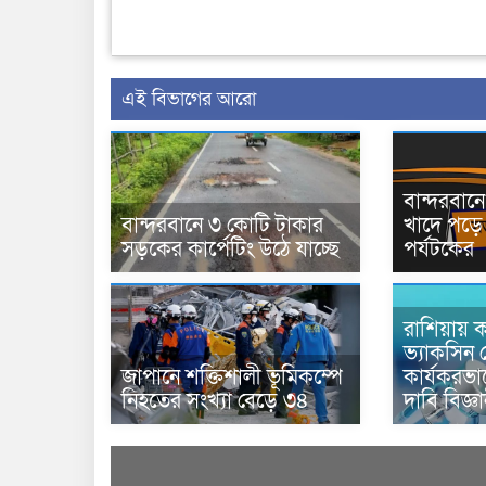
এই বিভাগের আরো
বান্দরবা
বান্দরবানে ৩ কোটি টাকার
খাদে পড়ে 
সড়কের কার্পেটিং উঠে যাচ্ছে
পর্যটকের
রাশিয়ায় ক
ভ্যাকসিন 
জাপানে শক্তিশালী ভূমিকম্পে
কার্যকরভ
নিহতের সংখ্যা বেড়ে ৩৪
দাবি বিজ্ঞ