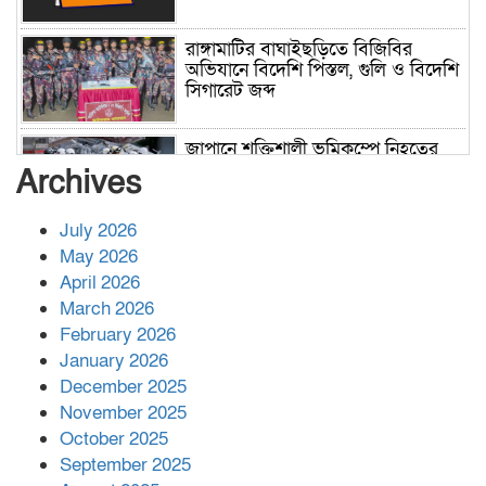
রাঙ্গামাটির বাঘাইছড়িতে বিজিবির
অভিযানে বিদেশি পিস্তল, গুলি ও বিদেশি
সিগারেট জব্দ
জাপানে শক্তিশালী ভূমিকম্পে নিহতের
সংখ্যা বেড়ে ৩৪
Archives
July 2026
রাশিয়ায় ক্যানসারের ভ্যাকসিন রোগীর
May 2026
শরীরে কার্যকরভাবে কাজ করছে, দাবি
April 2026
বিজ্ঞানীর
March 2026
February 2026
কাপ্তাই প্রেস ক্লাবের সভাপতি মাহফুজ,
January 2026
সম্পাদক রিপন মারমা নির্বাচিত
December 2025
November 2025
October 2025
মালয়েশিয়ার প্রধানমন্ত্রীকে চিঠি দেয়ার
September 2025
পর ফোন তারেক রহমানের,গ্যাস সঙ্কট