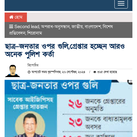
Toggle
naviga
হোম
Second lead
,
অপরাধ-অনুসন্ধান
,
জাতীয়
,
বাংলাদেশ
,
বিশেষ
প্রতিবেদন
,
শিরোনাম
ছাত্র–জনতার ওপর গুলি,গ্রেপ্তার হচ্ছেন আরও
অনেক পুলিশ কর্তা
রিপোর্টার
আপডেট সময় বৃহস্পতিবার, ২৬ সেপ্টেম্বর, ২০২৪
৩৬৫ দেখা হয়েছে