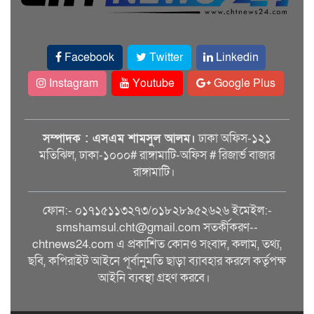
Facebook
Twitter
Linkedin
Instagram
Youtube
Google Plus
সম্পাদক : এসএম শামসুল আলম।
ঢাকা অফিস-১২১
মতিঝিল, ঢাকা-১০০০# রাঙ্গামাটি-অফিস # রিজার্ভ বাজার
রাঙ্গামাটি।
ফোন:- ০১৭১৫১১৩২৭৩/০১৮২৮৯৫২৬২৬ ইমেইল:-
smshamsul.cht@gmail.com সতর্কীকরণ--
chtnews24.com এ প্রকাশিত কোনও সংবাদ, কলাম, তথ্য,
ছবি, কপিরাইট আইনে পূর্বানুমতি ছাড়া ব্যাবহার করলে কর্তৃপক্ষ
আইনি ব্যবস্থা গ্রহণ করবে।