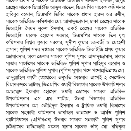
সাবেক প্রধান ও সাবেক অতিরিক্ত আইজিপি মনিরুল ইসলাম, রংপুর
রেঞ্জের সাবেক ডিআইজি আব্দুল বাতেন, ডিএমপির সাবেক কমিশনার
হাবিবুর রহমান, ডিএমপি ডিবির সাবেক প্রধান হারুন অর রশীদ,
সাবেক অতিরিক্ত কমিশনার মো. আসাদুজ্জামান, ঢাকা রেঞ্জের সাবেক
ডিআইজি সৈয়দ নুরুল ইসলাম, একই রেঞ্জের সাবেক অতিরিক্ত
ডিআইজি মারুফ হোসেন সরদার, ডিএমপির সাবেক তিন যুগ্ম
কমিশনার বিপ্লব কুমার সরকার, সুদীপ কুমার চক্রবর্তী ও মেহেদী
হাসান; পুলিশ সদর দপ্তরের সাবেক অতিরিক্ত ডিআইজি প্রলয় কুমার
জোয়ারদার, ঢাকা জেলার সাবেক পুলিশ সুপার আসাদুজ্জামান, ঢাকার
সাভার সার্কেলের সাবেক অতিরিক্ত পুলিশ সুপার সাহিদুর রহমান ও
সাবেক অতিরিক্ত পুলিশ সুপার (পুলিশ সুপার পদে পদোন্নতিপ্রাপ্ত) মো.
আব্দুল্লাহিল কাফী (গ্রেপ্তারের অনুমতি নেওয়ার আগেই ২ সেপ্টেম্বর
বিমানবন্দরে আটক), ডিএমপির ওয়ারী বিভাগের সাবেক উপকমিশনার
মোহাম্মদ ইকবাল হোসেন, ওয়ারী জোনের সাবেক অতিরিক্ত
উপকমিশনার এস এম শামীম, উত্তরা বিভাগের অতিরিক্ত
উপকমিশনার মো. তৌহিদুল ইসলাম ও ট্রাফিক ওয়ারী বিভাগের
সাবেক সহকারী কমিশনার তানজিল আহমেদ ও আর্মড পুলিশ
ব্যাটালিয়নের (এপিবিএন) উত্তরার সাবেক সহকারী পুলিশ সুপার
(চট্টগ্রামের হাটহাজারী মডেল থানার সাবেক ওসি) মো. রফিকুল