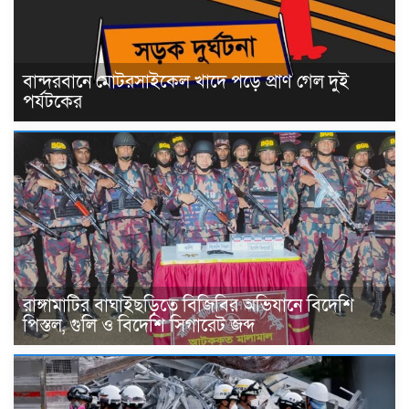
বান্দরবানে মোটরসাইকেল খাদে পড়ে প্রাণ গেল দুই
পর্যটকের
রাঙ্গামাটির বাঘাইছড়িতে বিজিবির অভিযানে বিদেশি
পিস্তল, গুলি ও বিদেশি সিগারেট জব্দ