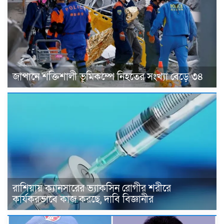
জাপানে শক্তিশালী ভূমিকম্পে নিহতের সংখ্যা বেড়ে ৩৪
রাশিয়ায় ক্যানসারের ভ্যাকসিন রোগীর শরীরে
কার্যকরভাবে কাজ করছে, দাবি বিজ্ঞানীর