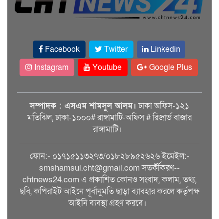
Facebook
Twitter
Linkedin
Instagram
Youtube
Google Plus
সম্পাদক : এসএম শামসুল আলম।
ঢাকা অফিস-১২১
মতিঝিল, ঢাকা-১০০০# রাঙ্গামাটি-অফিস # রিজার্ভ বাজার
রাঙ্গামাটি।
ফোন:- ০১৭১৫১১৩২৭৩/০১৮২৮৯৫২৬২৬ ইমেইল:-
smshamsul.cht@gmail.com সতর্কীকরণ--
chtnews24.com এ প্রকাশিত কোনও সংবাদ, কলাম, তথ্য,
ছবি, কপিরাইট আইনে পূর্বানুমতি ছাড়া ব্যাবহার করলে কর্তৃপক্ষ
আইনি ব্যবস্থা গ্রহণ করবে।