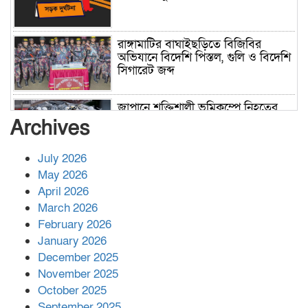
রাঙ্গামাটির বাঘাইছড়িতে বিজিবির
অভিযানে বিদেশি পিস্তল, গুলি ও বিদেশি
সিগারেট জব্দ
জাপানে শক্তিশালী ভূমিকম্পে নিহতের
সংখ্যা বেড়ে ৩৪
Archives
July 2026
রাশিয়ায় ক্যানসারের ভ্যাকসিন রোগীর
May 2026
শরীরে কার্যকরভাবে কাজ করছে, দাবি
April 2026
বিজ্ঞানীর
March 2026
February 2026
কাপ্তাই প্রেস ক্লাবের সভাপতি মাহফুজ,
January 2026
সম্পাদক রিপন মারমা নির্বাচিত
December 2025
November 2025
October 2025
মালয়েশিয়ার প্রধানমন্ত্রীকে চিঠি দেয়ার
September 2025