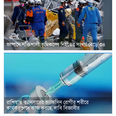
জাপানে শক্তিশালী ভূমিকম্পে নিহতের সংখ্যা বেড়ে ৩৪
রাশিয়ায় ক্যানসারের ভ্যাকসিন রোগীর শরীরে
কার্যকরভাবে কাজ করছে, দাবি বিজ্ঞানীর