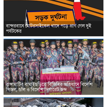
বান্দরবানে মোটরসাইকেল খাদে পড়ে প্রাণ গেল দুই
পর্যটকের
রাঙ্গামাটির বাঘাইছড়িতে বিজিবির অভিযানে বিদেশি
পিস্তল, গুলি ও বিদেশি সিগারেট জব্দ