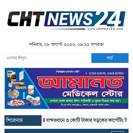
শনিবার, ০৮ অগাস্ট ২০২৬, ০৯:২২ অপরাহ্ন
সার্চ
শিরোনাম
বান্দরবানে ৩ কোটি টাকার সড়কের কার্পেটিং উঠে যাচ্ছে