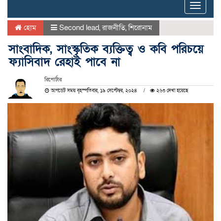
Toggle
naviga
হোম
Second lead
,
রাজনীতি
,
শিরোনাম
সাংবাদিক, সাংস্কৃতিক ব্যক্তিত্ব ও কবি পরিচয়ে
ফ্যাসিবাদ রেহাই পাবে না
রিপোর্টার
আপডেট সময় বৃহস্পতিবার, ১৯ সেপ্টেম্বর, ২০২৪
২৬৩ দেখা হয়েছে