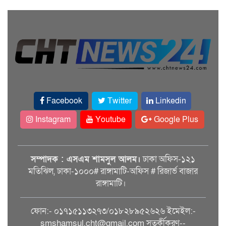
Facebook
Twitter
Linkedin
Instagram
Youtube
Google Plus
সম্পাদক : এসএম শামসুল আলম।
ঢাকা অফিস-১২১
মতিঝিল, ঢাকা-১০০০# রাঙ্গামাটি-অফিস # রিজার্ভ বাজার
রাঙ্গামাটি।
ফোন:- ০১৭১৫১১৩২৭৩/০১৮২৮৯৫২৬২৬ ইমেইল:-
smshamsul.cht@gmail.com সতর্কীকরণ--