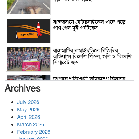
বান্দরবানে মোটরসাইকেল খাদে পড়ে
প্রাণ গেল দুই পর্যটকের
রাঙ্গামাটির বাঘাইছড়িতে বিজিবির
অভিযানে বিদেশি পিস্তল, গুলি ও বিদেশি
সিগারেট জব্দ
জাপানে শক্তিশালী ভূমিকম্পে নিহতের
সংখ্যা বেড়ে ৩৪
Archives
July 2026
রাশিয়ায় ক্যানসারের ভ্যাকসিন রোগীর
May 2026
শরীরে কার্যকরভাবে কাজ করছে, দাবি
April 2026
বিজ্ঞানীর
March 2026
February 2026
কাপ্তাই প্রেস ক্লাবের সভাপতি মাহফুজ,