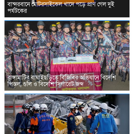
বান্দরবানে মোটরসাইকেল খাদে পড়ে প্রাণ গেল দুই
পর্যটকের
রাঙ্গামাটির বাঘাইছড়িতে বিজিবির অভিযানে বিদেশি
পিস্তল, গুলি ও বিদেশি সিগারেট জব্দ