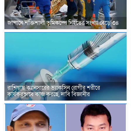
জাপানে শক্তিশালী ভূমিকম্পে নিহতের সংখ্যা বেড়ে ৩৪
রাশিয়ায় ক্যানসারের ভ্যাকসিন রোগীর শরীরে
কার্যকরভাবে কাজ করছে, দাবি বিজ্ঞানীর