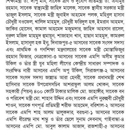
শিক্ষামন্ত্রী ডা. দীপু মনি, সাবেক ত্রাণ ও দুর্যোগ প্রতিমন্ত্রী ডা. এনামুর
রহমান, সাবেক স্বাস্থ্যমন্ত্রী জাহিদ মালেক, সাবেক স্থানীয় সরকার মন্ত্রী
তাজুল ইসলাম, সাবেক মন্ত্রী জুনাইদ আহমেদ পলক, মহিবুল হাসান
চৌধুরী নওফেল, খালিদ মাহমুদ, চৌধুরী ফরিদুল হক, ইমরান আহমদ,
জাকির হোসেন, কামাল আহমেদ মজুমদার, জাহিদ আহসান রাসেল,
নূরুল মজিদ মাহমুদ হুমায়ূন, শাজাহান খান, হাছান মাহমুদ, কামরুল
ইসলাম, হাসানুল হক ইনু, দিনাজপুর-৫ আসনের সাবেক সংসদ সদস্য
এবং প্রাথমিক ও গণশিক্ষা মন্ত্রণালয়ের সাবেক মন্ত্রী মোস্তাফিজুর
রহমান ফিজার, নেত্রকোনা-৩ আসনের সাবেক এমপি অসীম কুমার
উকিল ও তাঁর স্ত্রী যুব মহিলা লীগের কেন্দ্রীয় সাধারণ সম্পাদক ও
সংরক্ষিত নারী আসনের এমপি অপু উকিল, সিরাজগঞ্জ-২ আসনের
সাবেক সংসদ সদস্য জান্নাত আরা হেনরী, সাবেক প্রধানমন্ত্রী শেখ
হাসিনার সাবেক উপপ্রেসসচিব আশরাফুল আলম খোকন, সাবেক
সহকারী (পিয়ন) ৪০০ কোটি টাকার মালিক মো. জাহাঙ্গীর, সাবেক বন
ও পরিবেশ মন্ত্রী মো. শাহাব উদ্দিন এবং সাবেক এমপি নুরুন্নবী চৌধুরী
শাওন, সাবেক গণপূর্ত প্রতিমন্ত্রী শরীফ আহমেদ, বরিশাল-২ আসনের
সাবেক এমপি শাহ আলম তালুকদার, বরগুনা-১ আসনের সাবেক
এমপি ধীরেন্দ্র নাথ শম্ভু ও তাঁর ছেলে সুনাম দেবনাথ, গাইবান্ধা-৪
আসনের এমপি মো. আবুল কালাম আজাদ, রাজশাহী-৫ আসনের