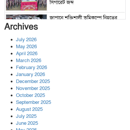
সিগারেট জব্দ
জাপানে শক্তিশালী ভূমিকম্পে নিহতের
সংখ্যা বেড়ে ৩৪
Archives
July 2026
রাশিয়ায় ক্যানসারের ভ্যাকসিন রোগীর
May 2026
শরীরে কার্যকরভাবে কাজ করছে, দাবি
April 2026
বিজ্ঞানীর
March 2026
February 2026
কাপ্তাই প্রেস ক্লাবের সভাপতি মাহফুজ,
January 2026
সম্পাদক রিপন মারমা নির্বাচিত
December 2025
November 2025
October 2025
মালয়েশিয়ার প্রধানমন্ত্রীকে চিঠি দেয়ার
September 2025
পর ফোন তারেক রহমানের,গ্যাস সঙ্কট
মোকাবিলায় সহায়তার আশ্বাস
August 2025
July 2025
June 2025
২২১ কোটি টাকা বেড়েছে রেলের আয়,
কীভাবে?