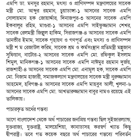
এমপি ডা. মনসুর রহমান, মৎস্য ও প্রাণিসম্পদ মন্ত্রণালয়ের সাবেক
মন্ত্রী মো. আব্দুর রহমান, চুয়াডাঙ্গা-১ আসনের সাবেক এমপি
সোলায়মান হক জোয়ার্দ্দার, দিনাজপুর-৩ আসনের সাবেক এমপি
ইকবালুর রহিম, মাগুরা-১ আসনের এমপি সাইফুজ্জামান শেখর,
সাবেক রেলমন্ত্রী জিল্লুল হাকিম, সিরাজগঞ্জ-৪ আসনের সাবেক এমপি
তানভীর ইমাম, সাবেক গৃহায়ণ ও গণপূর্ত এবং মৎস্য ও প্রাণিসম্পদ
মন্ত্রী শ ম রেজাউল করিম, সাবেক শ্রম ও কর্মসংস্থান প্রতিমন্ত্রী মন্নুজান
সুফিয়ান, নাটোর-২ আসনের সাবেক এমপি মো. রফিকুল ইসলাম
শিমুল, মানিকগঞ্জ-১ আসনের সাবেক এমপি নাঈমুর রহমান দুর্জয়,
রাজশাহী-৪ আসনের সাবেক এমপি মো. এনামুল হক, সাবেক এমপি
মো. নিজাম হাজারী, সমাজকল্যাণ মন্ত্রণালয়ের সাবেক মন্ত্রী নুরুজ্জামান
আহমেদ, হবিগঞ্জ-৪ আসনের সাবেক এমপি মাহবুব আলী, খুলনা-৬
আসনের সাবেক এমপি মো. আখতারুজ্জামান বাবুর নামও রয়েছে এই
তালিকায়।
পাচারকৃত অর্থের গন্তব্য
আগে বাংলাদেশ থেকে অর্থ পাচারের জনপ্রিয় গন্তব্য ছিল সুইজারল্যান্ড,
যুক্তরাজ্য, যুক্তরাষ্ট্র, মালয়েশিয়া, কানাডাসহ করস্বর্গ খ্যাত কিছু
দ্বীপরাষ্ট্র। তবে গত কয়েক বছরে অর্থ পাচারের গন্তব্যে পরিবর্তন