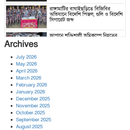
রাঙ্গামাটির বাঘাইছড়িতে বিজিবির
অভিযানে বিদেশি পিস্তল, গুলি ও বিদেশি
সিগারেট জব্দ
জাপানে শক্তিশালী ভূমিকম্পে নিহতের
সংখ্যা বেড়ে ৩৪
Archives
July 2026
রাশিয়ায় ক্যানসারের ভ্যাকসিন রোগীর
May 2026
শরীরে কার্যকরভাবে কাজ করছে, দাবি
April 2026
বিজ্ঞানীর
March 2026
February 2026
কাপ্তাই প্রেস ক্লাবের সভাপতি মাহফুজ,
January 2026
সম্পাদক রিপন মারমা নির্বাচিত
December 2025
November 2025
October 2025
মালয়েশিয়ার প্রধানমন্ত্রীকে চিঠি দেয়ার
September 2025
পর ফোন তারেক রহমানের,গ্যাস সঙ্কট
মোকাবিলায় সহায়তার আশ্বাস
August 2025