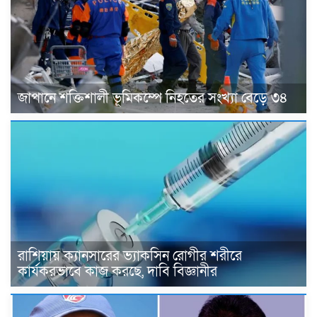
জাপানে শক্তিশালী ভূমিকম্পে নিহতের সংখ্যা বেড়ে ৩৪
রাশিয়ায় ক্যানসারের ভ্যাকসিন রোগীর শরীরে
কার্যকরভাবে কাজ করছে, দাবি বিজ্ঞানীর