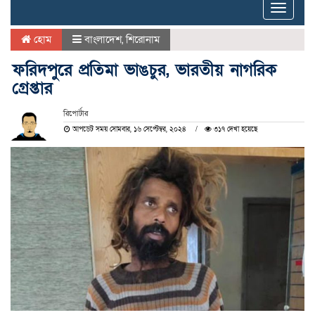
Toggle
naviga
হোম
বাংলাদেশ
,
শিরোনাম
ফরিদপুরে প্রতিমা ভাঙচুর, ভারতীয় নাগরিক
গ্রেপ্তার
রিপোর্টার
আপডেট সময় সোমবার, ১৬ সেপ্টেম্বর, ২০২৪
৩১৭ দেখা হয়েছে