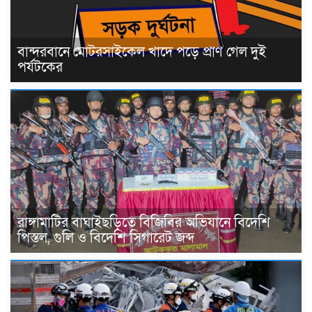
বান্দরবানে মোটরসাইকেল খাদে পড়ে প্রাণ গেল দুই
পর্যটকের
রাঙ্গামাটির বাঘাইছড়িতে বিজিবির অভিযানে বিদেশি
পিস্তল, গুলি ও বিদেশি সিগারেট জব্দ