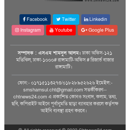
Facebook
Twitter
Linkedin
Instagram
Youtube
Google Plus
সম্পাদক : এসএম শামসুল আলম।
ঢাকা অফিস-১২১
মতিঝিল, ঢাকা-১০০০# রাঙ্গামাটি-অফিস # রিজার্ভ বাজার
রাঙ্গামাটি।
ফোন:- ০১৭১৫১১৩২৭৩/০১৮২৮৯৫২৬২৬ ইমেইল:-
smshamsul.cht@gmail.com সতর্কীকরণ--
chtnews24.com এ প্রকাশিত কোনও সংবাদ, কলাম, তথ্য,
ছবি, কপিরাইট আইনে পূর্বানুমতি ছাড়া ব্যাবহার করলে কর্তৃপক্ষ
আইনি ব্যবস্থা গ্রহণ করবে।