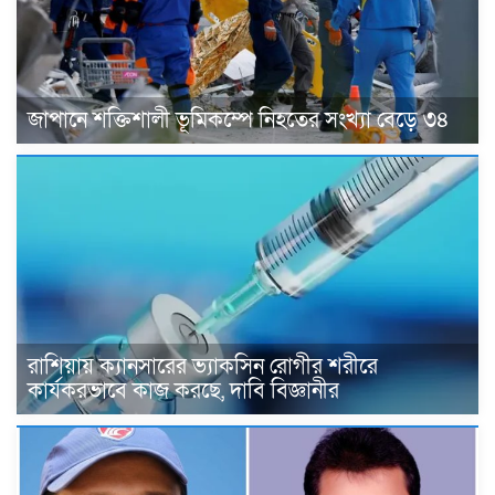
জাপানে শক্তিশালী ভূমিকম্পে নিহতের সংখ্যা বেড়ে ৩৪
রাশিয়ায় ক্যানসারের ভ্যাকসিন রোগীর শরীরে
কার্যকরভাবে কাজ করছে, দাবি বিজ্ঞানীর