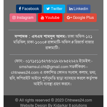
Facebook
Twitter
Linkedin
Instagram
Youtube
Google Plus
সম্পাদক : এসএম শামসুল আলম।
ঢাকা অফিস-১২১
মতিঝিল, ঢাকা-১০০০# রাঙ্গামাটি-অফিস # রিজার্ভ বাজার
রাঙ্গামাটি।
ফোন:- ০১৭১৫১১৩২৭৩/০১৮২৮৯৫২৬২৬ ইমেইল:-
smshamsul.cht@gmail.com সতর্কীকরণ--
chtnews24.com এ প্রকাশিত কোনও সংবাদ, কলাম, তথ্য,
ছবি, কপিরাইট আইনে পূর্বানুমতি ছাড়া ব্যাবহার করলে কর্তৃপক্ষ
আইনি ব্যবস্থা গ্রহণ করবে।
© All rights reserved © 2023 Chtnews24.com
Website Design By Kidarkar It solutions