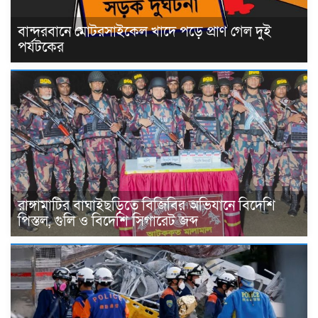
বান্দরবানে মোটরসাইকেল খাদে পড়ে প্রাণ গেল দুই
পর্যটকের
রাঙ্গামাটির বাঘাইছড়িতে বিজিবির অভিযানে বিদেশি
পিস্তল, গুলি ও বিদেশি সিগারেট জব্দ