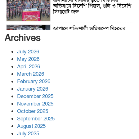
রাঙ্গামাটির বাঘাইছড়িতে বিজিবির
অভিযানে বিদেশি পিস্তল, গুলি ও বিদেশি
সিগারেট জব্দ
জাপানে শক্তিশালী ভূমিকম্পে নিহতের
সংখ্যা বেড়ে ৩৪
Archives
July 2026
রাশিয়ায় ক্যানসারের ভ্যাকসিন রোগীর
May 2026
শরীরে কার্যকরভাবে কাজ করছে, দাবি
April 2026
বিজ্ঞানীর
March 2026
February 2026
কাপ্তাই প্রেস ক্লাবের সভাপতি মাহফুজ,
January 2026
সম্পাদক রিপন মারমা নির্বাচিত
December 2025
November 2025
October 2025
মালয়েশিয়ার প্রধানমন্ত্রীকে চিঠি দেয়ার
September 2025
পর ফোন তারেক রহমানের,গ্যাস সঙ্কট
মোকাবিলায় সহায়তার আশ্বাস
August 2025
July 2025