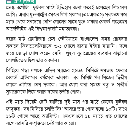
ডেস্ক রর্পোট:- ফুটবল মাঠে ইতিহাস রচনা করেই চলেছেন লিওনেল
মেসি। এবার যুক্তরাষ্ট্রের মেজর লিগ সকারে (এমএলএস) সবচেয়ে কম
ম্যাচ খেলে সবচেয়ে বেশি গোলের সাথে যুক্ত থাকার রেকর্ড গড়েছেন
আর্জেন্টাইন এই বিশ্বকাপজয়ী মহাতারকা।
ঘরের মাঠ ফ্লোরিডার চেস স্টেডিয়ামে বাংলাদেশ সময় রোববার
সকালে ফিলাডেলফিয়াকে ৩-১ গোলে হারায় ইন্টার মায়ামি। দলে
জয়ে জোড়া গোল করেন মেসি। লুইস সুয়ারেজের ব্যবধান বাড়ানো
গোলটিতেও ছিল তার অবদান।
পিছিয়ে পড়া দলকে এদিন ম্যাচের ২৬তম মিনিটে সমতায় ফেরার
রেকর্ড আটবারের বর্ষসেরা তারকা। চার মিনিট পর নিজের দ্বিতীয়
গোলে এগিয়ে নেন দলকে। আর যোগ করা সময়ে বন্ধু ও সতীর্থ
সুয়ারেজকে দিয়ে করার দলের তৃতীয় গোল।
এই ম্যাচ দিয়েই চোট কাটিয়ে দুই মাস পর মাঠে ফেরেন ফুটবল
জাদুকর। সব মিলিয়ে চলতি লিগ আসরে তার গোল হলো ১৫টি। সাথে
১৬টি গোলে আছে অ্যাসিস্ট। এমএলএসে ১৯ ম্যাচে এত গোলের
সঙ্গে সরাসরি সম্পৃক্ততা নেই আর কারো।