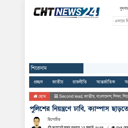
বুধবা
শিরোনাম
প্রচ্ছদ
জাতীয়
রাজনীতি
আন্তর্জাতিক
অর
হোম
Second lead
,
জাতীয়
,
বাংলাদেশ
,
শিক্ষা
,
শি
পুলিশের নিয়ন্ত্রণে ঢাবি, ক্যাম্পাস 
রিপোর্টার
আপডেট সময় বুধবার, ১৭ জুলাই, ২০২৪
২৯৪ দেখ