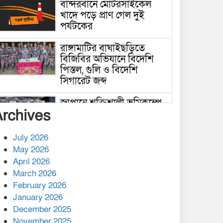
বান্দরবানে মোটরসাইকেল
খাদে পড়ে প্রাণ গেল দুই
পর্যটকের
রাঙ্গামাটির বাঘাইছড়িতে
বিজিবির অভিযানে বিদেশি
পিস্তল, গুলি ও বিদেশি
সিগারেট জব্দ
জাপানে শক্তিশালী ভূমিকম্পে
Archives
নিহতের সংখ্যা বেড়ে ৩৪
July 2026
রাশিয়ায় ক্যানসারের ভ্যাকসিন
May 2026
রোগীর শরীরে কার্যকরভাবে
April 2026
কাজ করছে, দাবি বিজ্ঞানীর
March 2026
February 2026
কাপ্তাই প্রেস ক্লাবের সভাপতি
মাহফুজ, সম্পাদক রিপন মারমা
January 2026
নির্বাচিত
December 2025
November 2025