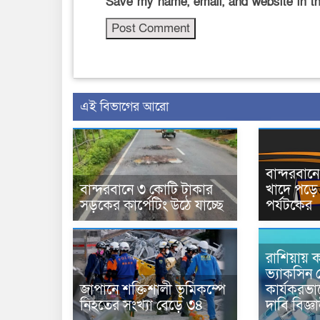
Save my name, email, and website in th
এই বিভাগের আরো
বান্দরবা
বান্দরবানে ৩ কোটি টাকার
খাদে পড়ে 
সড়কের কার্পেটিং উঠে যাচ্ছে
পর্যটকের
রাশিয়ায় ক
ভ্যাকসিন 
জাপানে শক্তিশালী ভূমিকম্পে
কার্যকরভ
নিহতের সংখ্যা বেড়ে ৩৪
দাবি বিজ্ঞ