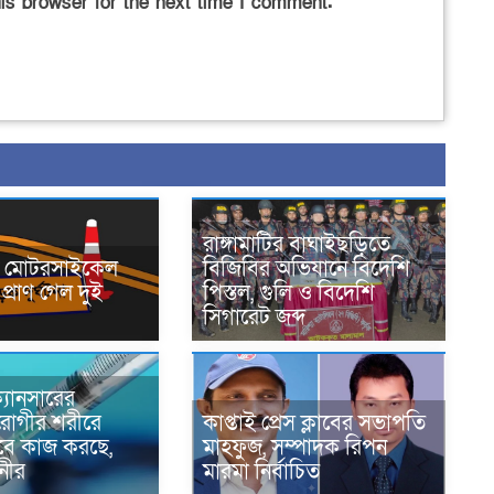
is browser for the next time I comment.
রাঙ্গামাটির বাঘাইছড়িতে
নে মোটরসাইকেল
বিজিবির অভিযানে বিদেশি
প্রাণ গেল দুই
পিস্তল, গুলি ও বিদেশি
সিগারেট জব্দ
্যানসারের
রোগীর শরীরে
কাপ্তাই প্রেস ক্লাবের সভাপতি
াবে কাজ করছে,
মাহফুজ, সম্পাদক রিপন
ানীর
মারমা নির্বাচিত