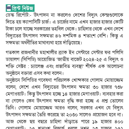
ডেস্ক রির্পোট:- উৎপাদন না করলেও দেশের বিদ্যুৎ কেন্দ্রগুলোকে
দিতে হয় ক্যাপাসিটি চার্জ। এ চার্জের নামে এখন হাজার হাজার কোটি
টাকা চলে যাচ্ছে সরকারের তহবিল থেকে। চাহিদার থেকে এখন দেশে
বিদ্যুতের উৎপাদন সক্ষমতা ৪৬ দশমিক ৪ শতাংশ বেশি। কিন্তু এ
সক্ষমতা অর্থনীতির মাথাব্যথা হয়ে দাঁড়িয়েছে।
গতকাল রাজধানীর মহাখালীর ব্র্যাক ইন সেন্টারে সেন্টার ফর পলিসি
ডায়ালগ (সিপিডি) আয়োজিত ‘জাতীয় বাজেট ২০২৪-২৫ এ বিদ্যুৎ ও
শক্তি সেক্টর : চ্যালেঞ্জ এবং প্রস্তাবিত ব্যবস্থা’ শীর্ষক এক আলোচনা
অনুষ্ঠানে বক্তারা এসব কথা বলেন।
অনুষ্ঠানে সিপিডির গবেষণা পরিচালক খোন্দকার গোলাম মোয়াজ্জেম
বলেন, দেশে এখন বিদ্যুতের উৎপাদন ক্ষমতা ৩০ হাজার ৭৩৮
মেগাওয়াট। কিন্তু উৎপাদন হচ্ছে ১৪ হাজার মেগাওয়াট। ব্যবহার করা
না গেলেও কেন উৎপাদন ক্ষমতা বৃদ্ধি করা হচ্ছে এ প্রশ্ন তোলেন
তিনি। গোলাম মোয়াজ্জেম আরও বলেন, সরকার এখন যে বিদ্যুৎ
উৎপাদন সক্ষমতা তৈরি করেছে তা ২০৩০ সালেও প্রয়োজন হবে না।
আজ থেকে ছয় বছরে চাহিদা দাঁড়াতে পারে ১৯ হাজার ৪০০
মেগাওয়াট। ২৫ শতাংশ রিজার্ভ ধরলে তখন ২৩ হাজার ২৫২