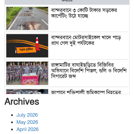
জনপ্রিয়
বান্দরবানে ৩ কোটি টাকার সড়কের
কার্পেটিং উঠে যাচ্ছে
বান্দরবানে মোটরসাইকেল খাদে পড়ে
প্রাণ গেল দুই পর্যটকের
রাঙ্গামাটির বাঘাইছড়িতে বিজিবির
অভিযানে বিদেশি পিস্তল, গুলি ও বিদেশি
সিগারেট জব্দ
জাপানে শক্তিশালী ভূমিকম্পে নিহতের
সংখ্যা বেড়ে ৩৪
Archives
July 2026
রাশিয়ায় ক্যানসারের ভ্যাকসিন রোগীর
May 2026
শরীরে কার্যকরভাবে কাজ করছে, দাবি
April 2026
বিজ্ঞানীর