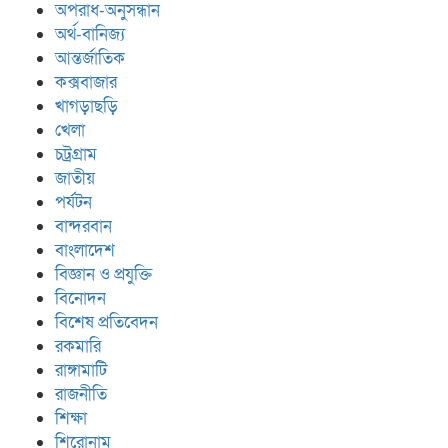
অপরাধ-অনুসন্ধান
অর্থ-বানিজ্য
আন্তর্জাতিক
কক্সবাজার
খাগড়াছড়ি
খেলা
চট্রগ্রাম
জাতীয়
পর্যটন
বান্দরবান
বাংলাদেশ
বিজ্ঞান ও প্রযুক্তি
বিনোদন
বিশেষ প্রতিবেদন
রকমারি
রাঙ্গামাটি
রাজনীতি
শিক্ষা
শিরোনাম