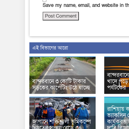
Save my name, email, and website in th
এই বিভাগের আরো
বান্দরবা
বান্দরবানে ৩ কোটি টাকার
খাদে পড়ে 
সড়কের কার্পেটিং উঠে যাচ্ছে
পর্যটকের
রাশিয়ায় ক
ভ্যাকসিন 
জাপানে শক্তিশালী ভূমিকম্পে
কার্যকরভ
নিহতের সংখ্যা বেড়ে ৩৪
দাবি বিজ্ঞ