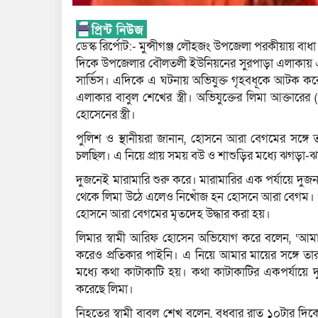
ডেস্ক রির্পোট:- মুন্সীগঞ্জ লৌহজং উপজেলা পরকীয়ায় বাধ
দিকে উপজেলার বৌলতলী ইউনিয়নের সুরপাড়া এলাকায় এ ঘ
সার্ভিস। এদিকে এ ঘটনায় অভিযুক্ত গৃহবধূকে আটক কর
এলাকার বাবুল শেখের স্ত্রী। অভিযুক্তের লিমা আক্তা
হোসেনের স্ত্রী।
পুলিশ ও স্থানীয়রা জানান, হোসনে আরা বেগমের সঙ্গ
চলছিল। এ নিয়ে প্রায় সময় বউ ও শাশুড়ির মধ্যে ঝগড়া-ঝ
দুজনেই মারামারি শুরু করে। মারামারির এক পর্যায়ে দু
থেকে লিমা উঠে এলেও নিখোঁজ হন হোসনে আরা বেগম। প
হোসনে আরা বেগমের মৃতদেহ উদ্ধার করা হয়।
লিমার স্বামী আরিফ হোসেন অভিযোগ করে বলেন, ‘আমার
করেও প্রতিকার পাইনি। এ নিয়ে আমার মায়ের সঙ্গে ত
মধ্যে কথা কাটাকাটি হয়। কথা কাটাকাটির একপর্যায়ে দু
করেছে লিমা।
নিহতের স্বামী বাবুল শেখ বলেন, বুধবার রাত ১০টার 