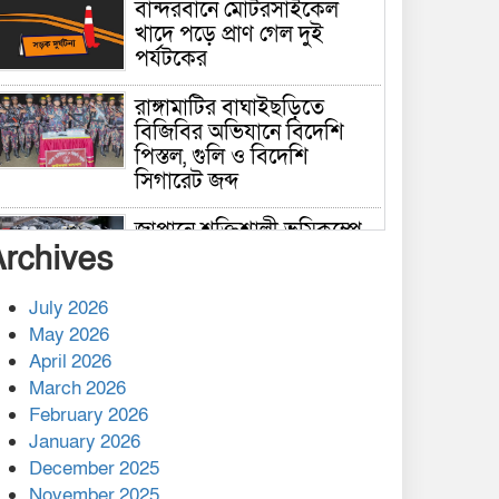
বান্দরবানে মোটরসাইকেল
খাদে পড়ে প্রাণ গেল দুই
পর্যটকের
রাঙ্গামাটির বাঘাইছড়িতে
বিজিবির অভিযানে বিদেশি
পিস্তল, গুলি ও বিদেশি
সিগারেট জব্দ
জাপানে শক্তিশালী ভূমিকম্পে
Archives
নিহতের সংখ্যা বেড়ে ৩৪
July 2026
রাশিয়ায় ক্যানসারের ভ্যাকসিন
May 2026
রোগীর শরীরে কার্যকরভাবে
April 2026
কাজ করছে, দাবি বিজ্ঞানীর
March 2026
February 2026
কাপ্তাই প্রেস ক্লাবের সভাপতি
মাহফুজ, সম্পাদক রিপন মারমা
January 2026
নির্বাচিত
December 2025
November 2025