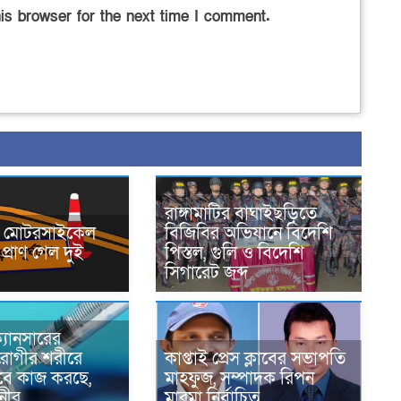
is browser for the next time I comment.
রাঙ্গামাটির বাঘাইছড়িতে
নে মোটরসাইকেল
বিজিবির অভিযানে বিদেশি
প্রাণ গেল দুই
পিস্তল, গুলি ও বিদেশি
সিগারেট জব্দ
্যানসারের
রোগীর শরীরে
কাপ্তাই প্রেস ক্লাবের সভাপতি
াবে কাজ করছে,
মাহফুজ, সম্পাদক রিপন
ানীর
মারমা নির্বাচিত