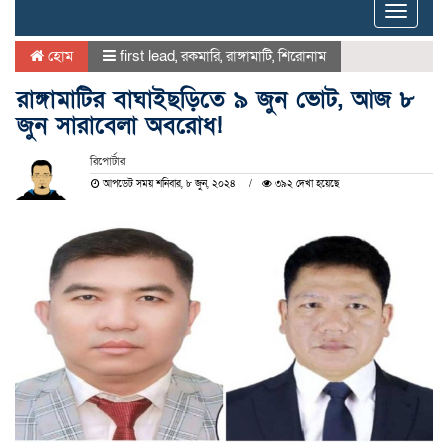
Toggle
naviga
হোম
first lead
,
রকমারি
,
রাঙ্গামাটি
,
শিরোনাম
রাঙ্গামাটির বাঘাইছড়িতে ৯ জুন ভোট, আজ ৮
জুন সারাবেলা অবরোধ!
রিপোর্টার
আপডেট সময় শনিবার, ৮ জুন, ২০২৪
৩৯২ দেখা হয়েছে