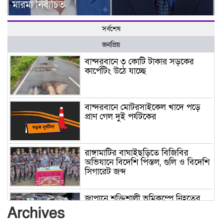
মারমা নির্বাচিত
সর্বশেষ
জনপ্রিয়
বান্দরবানে ৩ কোটি টাকার সড়কের
কার্পেটিং উঠে যাচ্ছে
বান্দরবানে মোটরসাইকেল খাদে পড়ে
প্রাণ গেল দুই পর্যটকের
রাঙ্গামাটির বাঘাইছড়িতে বিজিবির
অভিযানে বিদেশি পিস্তল, গুলি ও বিদেশি
সিগারেট জব্দ
জাপানে শক্তিশালী ভূমিকম্পে নিহতের
সংখ্যা বেড়ে ৩৪
Archives