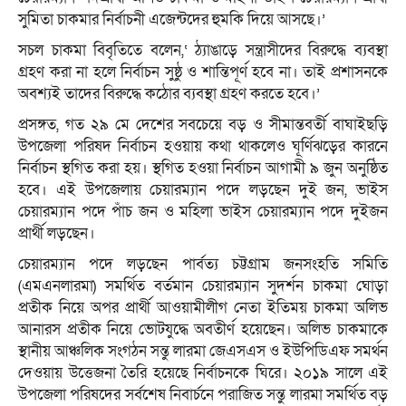
সুমিতা চাকমার নির্বাচনী এজেন্টদের হুমকি দিয়ে আসছে।’
সচল চাকমা বিবৃতিতে বলেন,‘ ঠ্যাঙাড়ে সন্ত্রাসীদের বিরুদ্ধে ব্যবস্থা
গ্রহণ করা না হলে নির্বাচন সুষ্ঠু ও শান্তিপূর্ণ হবে না। তাই প্রশাসনকে
অবশ্যই তাদের বিরুদ্ধে কঠোর ব্যবস্থা গ্রহণ করতে হবে।’
প্রসঙ্গত, গত ২৯ মে দেশের সবচেয়ে বড় ও সীমান্তবর্তী বাঘাইছড়ি
উপজেলা পরিষদ নির্বাচন হওয়ায় কথা থাকলেও ঘূর্ণিঝড়ের কারনে
নির্বাচন স্থগিত করা হয়। স্থগিত হওয়া নির্বাচন আগামী ৯ জুন অনুষ্ঠিত
হবে। এই উপজেলায় চেয়ারম্যান পদে লড়ছেন দুই জন, ভাইস
চেয়ারম্যান পদে পাঁচ জন ও মহিলা ভাইস চেয়ারম্যান পদে দুইজন
প্রার্থী লড়ছেন।
চেয়ারম্যান পদে লড়ছেন পার্বত্য চট্টগ্রাম জনসংহতি সমিতি
(এমএনলারমা) সমর্থিত বর্তমান চেয়ারম্যান সুদর্শন চাকমা ঘোড়া
প্রতীক নিয়ে অপর প্রার্থী আওয়ামীলীগ নেতা ইতিময় চাকমা অলিভ
আনারস প্রতীক নিয়ে ভোটযুদ্ধে অবতীর্ণ হয়েছেন। অলিভ চাকমাকে
স্থানীয় আঞ্চলিক সংগঠন সন্তু লারমা জেএসএস ও ইউপিডিএফ সমর্থন
দেওয়ায় উত্তেজনা তৈরি হয়েছে নির্বাচনকে ঘিরে। ২০১৯ সালে এই
উপজেলা পরিষদের সর্বশেষ নিবার্চনে পরাজিত সন্তু লারমা সমর্থিত বড়