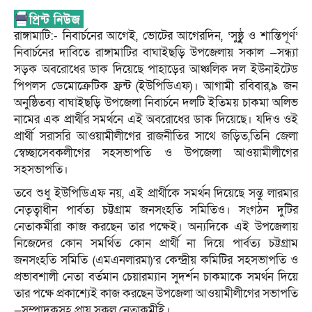
রাঙ্গামাটি:- নিবার্চনের আগেই, ভোটের আগেরদিন, ‘সুষ্ঠুৃ ও শান্তিপূর্ণ’
নিবার্চনের দাবিতে রাঙ্গামাটির বাঘাইছড়ি উপজেলায় সকাল —সন্ধ্যা
সড়ক অবরোধের ডাক দিয়েছে পাহাড়ের আঞ্চলিক দল ইউনাইটেড
পিপলস ডেমোক্রেটিক ফ্রন্ট (ইউপিডিএফ)। আগামী রবিবার,৯ জন
অনুষ্ঠিতব্য বাঘাইছড়ি উপজেলা নিবার্চনে দলটি ইতিময় চাকমা অলিভ
নামের এক প্রার্থীর সমর্থনে এই অবরোধের ডাক দিয়েছে। যদিও ওই
প্রার্থী সরাসরি আওয়ামীলীগের রাজনীতির সাথে জড়িত,তিনি জেলা
স্বেচ্ছাসেবকলীগের সহসভাপতি ও উপজেলা আওয়ামীলীগের
সহসভাপতি।
তবে শুধু ইউপিডিএফ নয়, এই প্রার্থীকে সমর্থন দিয়েছে সন্তু লারমার
নেতৃত্বাধীন পার্বত্য চট্টগ্রাম জনসংহতি সমিতিও। সংগঠন দুটির
নেতাকর্মীরা কাজ করছেন তার পক্ষেই। অন্যদিকে এই উপজেলায়
নিজেদের কোন সমর্থিত কোন প্রার্থী না দিয়ে পার্বত্য চট্টগ্রাম
জনসংহতি সমিতি (এমএনলারমা)’র কেন্দ্রীয় কমিটির সহসভাপতি ও
প্রভাবশালী নেতা বর্তমান চেয়ারম্যান সুদর্শন চাকমাকে সমর্থন দিয়ে
তার পক্ষে প্রকাশ্যেই কাজ করছেন উপজেলা আওয়ামীলীগের সভাপতি
—সম্পাদকসহ প্রায় সকল নেতাকর্মীই।