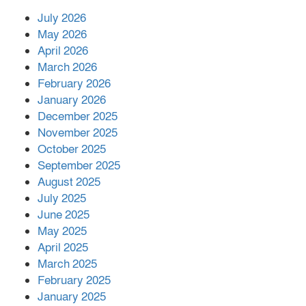
July 2026
রাশিয়ায় ক্যানসারের ভ্যাকসিন রোগীর
May 2026
শরীরে কার্যকরভাবে কাজ করছে, দাবি
April 2026
বিজ্ঞানীর
March 2026
February 2026
কাপ্তাই প্রেস ক্লাবের সভাপতি মাহফুজ,
January 2026
সম্পাদক রিপন মারমা নির্বাচিত
December 2025
November 2025
October 2025
মালয়েশিয়ার প্রধানমন্ত্রীকে চিঠি দেয়ার
September 2025
পর ফোন তারেক রহমানের,গ্যাস সঙ্কট
মোকাবিলায় সহায়তার আশ্বাস
August 2025
July 2025
June 2025
২২১ কোটি টাকা বেড়েছে রেলের আয়,
কীভাবে?
May 2025
April 2025
March 2025
এক বিলিয়ন ডলার বিনিয়োগ হবে
February 2025
আনোয়ারায়
January 2025