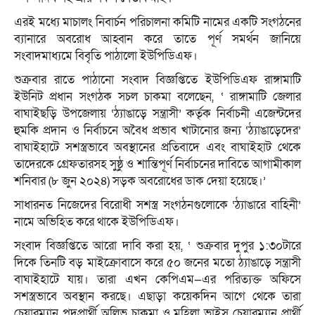
এরই মধ্যে মাচালং নিবার্চন পরিচালনা কমিটি নামের একটি সংগঠনের
ব্যানারে অবরোধ আহ্বান করে তাতে পূর্ণ সমর্থন জানিয়ে
সংবাদমাধ্যমে বিবৃতি পাঠালো ইউপিডিএফ।
শুক্রবার রাতে পাঠানো সংবাদ বিজ্ঞপ্তিতে ইউপিডিএফ রাঙ্গামাটি
ইউনিট প্রধান সংগঠক সচল চাকমা বলেছেন, ‘ রাঙ্গামাটি জেলার
বাঘাইছড়ি উপজেলায় ‘ঠ্যাঙাড়ে সন্ত্রাসী’ কর্তৃক নির্বাচনী এজেন্টদের
হুমকি প্রদান ও নির্বাচনে অবৈধ প্রভাব খাটানোর জন্য ‘ঠ্যাঙাড়েদের’
বাঘাইহাটে সশস্ত্রভাবে অবস্থানের প্রতিবাদে এবং বাঘাইহাট থেকে
তাদেরকে গ্রেফতারসহ সুষ্ঠু ও শান্তিপূর্ণ নির্বাচনের দাবিতে আগামীকাল
শনিবার (৮ জুন ২০২৪) সড়ক অবরোধের ডাক দেয়া হয়েছে।’
সাধারনত নিজেদের বিরোধী সশস্ত্র সংগঠনগুলোকে ‘ঠ্যাঙারে বাহিনী’
নামে অভিহিত করে থাকে ইউপিডিএফ।
সংবাদ বিজ্ঞপ্তিতে আরো দাবি করা হয়, ‘ শুক্রবার দুপুর ১:৩০টারে
দিকে তিনটি বড় মাইক্রোবাসে করে ৫০ জনের মতো ঠ্যাঙাড়ে সন্ত্রাসী
বাঘাইহাটে যায়। তারা এখন কেপিএম—এর পরিত্যক্ত অফিসে
সশস্ত্রভাবে অবস্থান করছে। এছাড়া কয়েকদিন আগে থেকে তারা
চেয়ারম্যান পদপ্রার্থী অলিভ চাকমা ও মহিলা ভাইস চেয়ারম্যান প্রার্থী