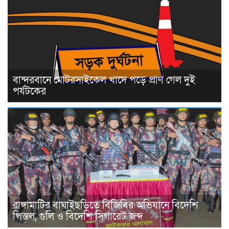
বান্দরবানে মোটরসাইকেল খাদে পড়ে প্রাণ গেল দুই
পর্যটকের
রাঙ্গামাটির বাঘাইছড়িতে বিজিবির অভিযানে বিদেশি
পিস্তল, গুলি ও বিদেশি সিগারেট জব্দ