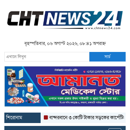
বৃহস্পতিবার, ০৬ অগাস্ট ২০২৬, ০৮:৪১ অপরাহ্ন
সার্চ
শিরোনাম
বান্দরবানে ৩ কোটি টাকার সড়কের কার্পেটিং উঠে যাচ্