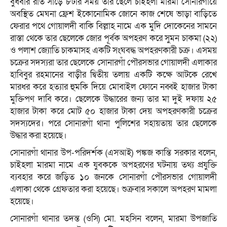
বুধবার রাত সাড়ে ৮টার সময় তার ছেলে চাইহলা মারমা সোনারগাঁয়ে
অবস্থিত মেঘনা ফ্রেশ ইকোনোমিক জোনে কাজ শেষে ভাড়া বাড়িতে
ফেরার পথে গোয়ালদী বাকি বিল্লাহ নামে এক মুদি দোকেনের সামনে
রাস্তা থেকে তার ছেলেকে জোর পূর্বক অপহরণ করে সুমন চাকমা (২২)
ও পলাশ জ্যোতি চাকমাসহ একটি সংঘবদ্ধ অপহরণকারী চক্র। এসময়
চক্রের সদস্যরা তার ছেলেকে সোনারগাঁ পৌরসভার গোয়ালদী এলাকার
হাবিবুর রহমানের বাড়ীর দ্বিতীয় তলায় একটি কক্ষে আটকে রেখে
মারধর করে হত্যার হুমকি দিয়ে মোবাইল ফোনে নব্বই হাজার টাকা
মুক্তিপণ দাবি করে। ছেলেকে উদ্ধারের জন্য তার মা দুই দফায় ২৫
হাজার টাকা করে মোট ৫০ হাজার টাকা দেয় অপহরণকারী চক্রের
সদস্যদের। পরে সোনারগাঁ থানা পুলিশের সহায়তায় তার ছেলেকে
উদ্ধার করা হয়েছে।
সোনারগাঁ থানার উপ-পরিদর্শক (এসআই) পঙ্কজ কান্তি সরকার বলেন,
চাইহলা মারমা নামে এক যুবককে অপহরণের ঘটনায় তথ্য প্রযুক্তি
ব্যবহার করে জড়িত ১০ জনকে সোনারগাঁ পৌরসভার গোয়ালদী
এলাকা থেকে গ্রেফতার করা হয়েছে। শুক্রবার সকালে অপহরণ মামলা
হয়েছে।
সোনারগাঁ থানার তদন্ত (ওসি) মো. মহসিন বলেন, মারমা উপজাতি