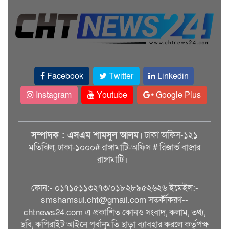
Facebook
Twitter
Linkedin
Instagram
Youtube
Google Plus
সম্পাদক : এসএম শামসুল আলম।
ঢাকা অফিস-১২১
মতিঝিল, ঢাকা-১০০০# রাঙ্গামাটি-অফিস # রিজার্ভ বাজার
রাঙ্গামাটি।
ফোন:- ০১৭১৫১১৩২৭৩/০১৮২৮৯৫২৬২৬ ইমেইল:-
smshamsul.cht@gmail.com সতর্কীকরণ--
chtnews24.com এ প্রকাশিত কোনও সংবাদ, কলাম, তথ্য,
ছবি, কপিরাইট আইনে পূর্বানুমতি ছাড়া ব্যাবহার করলে কর্তৃপক্ষ