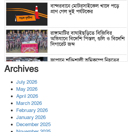
বান্দরবানে মোটরসাইকেল খাদে পড়ে
প্রাণ গেল দুই পর্যটকের
রাঙ্গামাটির বাঘাইছড়িতে বিজিবির
অভিযানে বিদেশি পিস্তল, গুলি ও বিদেশি
সিগারেট জব্দ
জাপানে শক্তিশালী ভূমিকম্পে নিহতের
সংখ্যা বেড়ে ৩৪
Archives
July 2026
রাশিয়ায় ক্যানসারের ভ্যাকসিন রোগীর
May 2026
শরীরে কার্যকরভাবে কাজ করছে, দাবি
April 2026
বিজ্ঞানীর
March 2026
February 2026
কাপ্তাই প্রেস ক্লাবের সভাপতি মাহফুজ,
January 2026
সম্পাদক রিপন মারমা নির্বাচিত
December 2025
November 2025