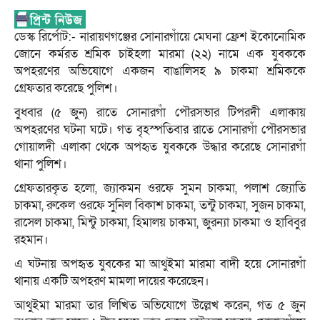
ডেস্ক রির্পোট:- নারায়ণগঞ্জের সোনারগাঁয়ে মেঘনা ফ্রেশ ইকোনোমিক
জোনে কর্মরত শ্রমিক চাইহলা মারমা (২২) নামে এক যুবককে
অপহরণের অভিযোগে একজন বাঙালিসহ ৯ চাকমা শ্রমিককে
গ্রেফতার করেছে পুলিশ।
বুধবার (৫ জুন) রাতে সোনারগাঁ পৌরসভার টিপরদী এলাকায়
অপহরণের ঘটনা ঘটে। গত বৃহস্পতিবার রাতে সোনারগাঁ পৌরসভার
গোয়ালদী এলাকা থেকে অপহৃত যুবককে উদ্ধার করেছে সোনারগাঁ
থানা পুলিশ।
গ্রেফতারকৃত হলো, জ্যাকমন ওরফে সুমন চাকমা, পলাশ জ্যোতি
চাকমা, রুকেল ওরফে সুনিল বিকাশ চাকমা, তন্টু চাকমা, সুজন চাকমা,
রাসেল চাকমা, মিন্টু চাকমা, হিমালয় চাকমা, জুরন্যা চাকমা ও হাবিবুর
রহমান।
এ ঘটনায় অপহৃত যুবকের মা আথুইমা মারমা বাদী হয়ে সোনারগাঁ
থানায় একটি অপহরণ মামলা দায়ের করেছেন।
আথুইমা মারমা তার লিখিত অভিযোগে উল্লেখ করেন, গত ৫ জুন