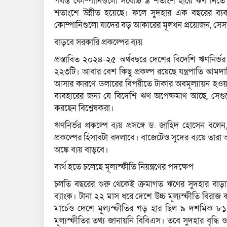
পর্যন্ত কোম্পানিগুলো সর্বোচ্চ ৯ শতাংশ হারে ঋণ ন
শতাংশে উন্নীত হয়েছে। ফলে সুদহার এক বছরের ব্যব
কোম্পানিগুলো যাদের বড় আকারের মূলধন প্রয়োজন, সেসব 
বাড়বে সরকারি প্রকল্পের ব্যয়
প্রস্তাবিত ২০২৪-২৫ অর্থবছরে দেশের বিদেশি ঋণনির্ভর 
২২৩টি। আবার বেশ কিছু প্রকল্প রয়েছে যন্ত্রপাতি আমদানিন
আসার কারণে ডলারের বিপরীতে টাকার অবমূল্যায়ন হওয়ার 
ব্যবহারের জন্য যে বিদেশি ঋণ অপেক্ষমাণ আছে, সেগু
করছেন বিশ্লেষকরা।
ঋণনির্ভর প্রকল্পে ব্যয় প্রসঙ্গে ড. জাহিদ হোসেন ব
প্রকল্পের হিসাবটা বদলাবে। বাজেটেও সুদের ব্যয়ে তার
অঙ্কে ব্যয় বাড়বে।
ব্যর্থ হতে চলেছে মূল্যস্ফীতি নিয়ন্ত্রণের পদক্ষেপ
চলতি বছরের শুরু থেকেই ক্রমাগত ঋণের সুদহার বাড়াল
ব্যাংক। টানা ২২ মাস ধরে দেশে উচ্চ মূল্যস্ফীতি বিরাজ 
মার্চেও দেশে মূল্যস্ফীতির গড় হার ছিল ৯ দশমিক 
মূল্যস্ফীতির তথ্য জানায়নি বিবিএস। তবে সুদহার বৃদ্ধি 