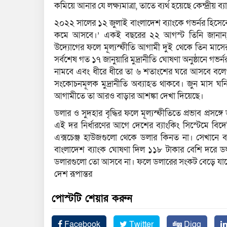
কমিয়ে আনার যে লক্ষ্যমাত্রা, তাতে ব্যর্থ হয়েছে কেন্দ্রীয় ব্
২০২২ সালের ১২ জুলাই বাংলাদেশ ব্যাংকে গভর্নর হিসেবে
কমে আসবে।’ একই বছরের ২২ আগস্ট তিনি জানান, অভ্য
উদ্যোগের ফলে মূল্যস্ফীতি আগামী দুই থেকে তিন মাসের
সর্বশেষ গত ১৭ জানুয়ারি মুদ্রানীতি ঘোষণা অনুষ্ঠানে গভ
নামবে এবং ধীরে ধীরে তা ৬ শতাংশের ঘরে আসবে বলেও জ
সংকোচনমূলক মুদ্রানীতি অব্যাহত থাকবে। জুন মাস ঘনি
আগামীতে তা আরও বাড়ার আশঙ্কা দেখা দিয়েছে।
ডলার ও সুদহার বৃদ্ধির ফলে মূল্যস্ফীতিতে প্রভাব প্
এই দর নির্ধারণের আগে দেশের ব্যাংকিং সিস্টেমে বিদ
এক্সচেঞ্জ হাউজগুলো থেকে ডলার কিনত না। সেখানে
বাংলাদেশ ব্যাংক ঘোষণা দিল ১১৮ টাকার বেশি দরে 
ডলারগুলো তো আসবে না। ফলে ডলারের সংকট বেড়ে যাব
দেশ রূপান্তর
পোস্টটি শেয়ার করুন
Facebook
Twitter
Digg