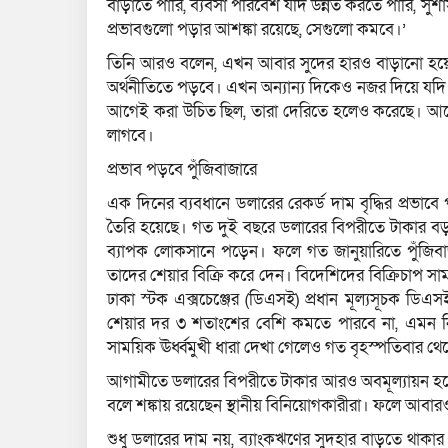
বাড়াতে পারি, ব্যবসা পরিবেশ যদি উন্নত করতে পারি, সুশা
প্রভাবগুলো পড়ার আশঙ্কা রয়েছে, সেগুলো কমবে।’
তিনি আরও বলেন, এখন আবার সুদের হারও বাড়ানো হয়েছ
অর্থনীতিতে পড়বে। এখন অন্যান্য দিকেও নজর দিয়ে যদি
আগেই করা উচিত ছিল, তারা দেরিতে হলেও করেছে। আগের
লাগবে।
প্রভাব পড়বে পুঁজিবাজারে
এক দিনের ব্যবধানে ডলারের রেকর্ড দাম বৃদ্ধির প্রভাব
তৈরি হয়েছে। গত দুই বছরে ডলারের বিপরীতে টাকার বড় 
ব্যাপক লোকসানে পড়েন। ফলে গত জানুয়ারিতে পুঁজিবাজা
তাদের শেয়ার বিক্রি করে দেন। বিদেশিদের বিক্রিচাপ 
ঢাকা স্টক এক্সচেঞ্জের (ডিএসই) প্রধান মূল্যসূচক ডি
শেয়ার দর ৩ শতাংশের বেশি কমতে পারবে না, এমন নির্
সাময়িক ঊর্ধ্বমুখী ধারা দেখা গেলেও গত বৃহস্পতিবার 
আগামীতে ডলারের বিপরীতে টাকার আরও অবমূল্যায়ন হতে
বলে শঙ্কায় রয়েছেন স্থানীয় বিনিয়োগকারীরা। ফলে আবা
শুধু ডলারের দাম নয়, ব্যাংকঋণের সুদহার বাড়তে থাকার 