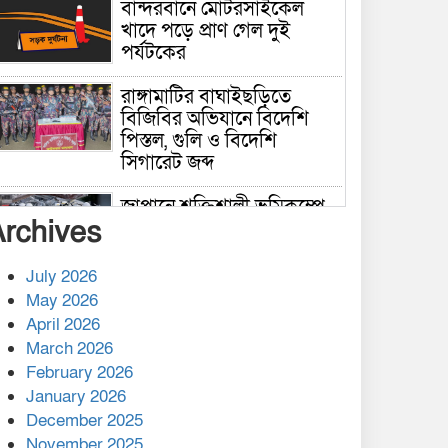
বান্দরবানে মোটরসাইকেল
খাদে পড়ে প্রাণ গেল দুই
পর্যটকের
রাঙ্গামাটির বাঘাইছড়িতে
বিজিবির অভিযানে বিদেশি
পিস্তল, গুলি ও বিদেশি
সিগারেট জব্দ
জাপানে শক্তিশালী ভূমিকম্পে
Archives
নিহতের সংখ্যা বেড়ে ৩৪
July 2026
রাশিয়ায় ক্যানসারের ভ্যাকসিন
May 2026
রোগীর শরীরে কার্যকরভাবে
April 2026
কাজ করছে, দাবি বিজ্ঞানীর
March 2026
February 2026
কাপ্তাই প্রেস ক্লাবের সভাপতি
মাহফুজ, সম্পাদক রিপন মারমা
January 2026
নির্বাচিত
December 2025
November 2025