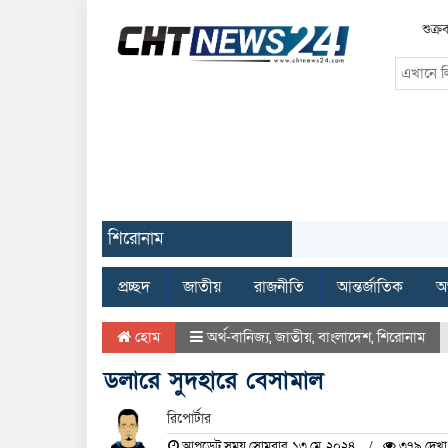
শুক্র
শিরোনাম
প্রচ্ছদ
জাতীয়
রাজনীতি
আন্তর্জাতিক
অর
হোম
অর্থ-বানিজ্য
,
জাতীয়
,
বাংলাদেশ
,
শিরোনাম
ডলারে সুদহারে বেসামাল
রিপোর্টার
আপডেট সময় সোমবার, ১৩ মে, ২০২৪
৩৭৯ দেখা