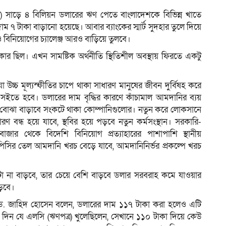
মএফ) সাড়ে ৪ বিলিয়ন ডলারের ঋণ পেতে বাংলাদেশকে বিভিন্ন খাতে
ম ৭ টাকা বাড়ানো হয়েছে। আবার ব্যাংকের স্মার্ট সুদহার তুলে দিয়ে
ও বিনিয়োগের চ্যালেঞ্জ আরও বাড়িয়ে তুলবে।
ম
র ছিল। এখন সামষ্টিক অর্থনীতি স্থিতিশীল অবস্থায় ফিরতে একটু
চ্চ মূল্যস্ফীতির চাপে থাকা সাধারণ মানুষের জীবন দুর্বিষহ করে
ইতে হবে। ডলারের দাম বৃদ্ধির কারণে কাঁচামাল আমদানির ব্যয়
 বোঝা বাড়াবে সংকটে থাকা কোম্পানিগুলোর। নতুন করে লোকসানে
ারণ বন্ধ হয়ে যাবে, স্থবির হয়ে পড়বে নতুন কর্মসংস্থান। সরকারি-
জার থেকে বিদেশি বিনিয়োগ প্রত্যাহারের পাশাপাশি স্থানীয়
পিসির তেল আমদানি খরচ বেড়ে যাবে, আমদানিনির্ভর প্রকল্পে খরচ
যতটা না বাড়বে, তার চেয়ে বেশি বাড়বে ডলার সরবরাহ কমে যাওয়ার
পড়বে।
দ ড. জাহিদ হোসেন বলেন, ডলারের দাম ১১৭ টাকা করা হলেও এটি
ন যে এলসি (ঋণপত্র) খুলেছিলেন, সেখানে ১১০ টাকা দিয়ে কেউ