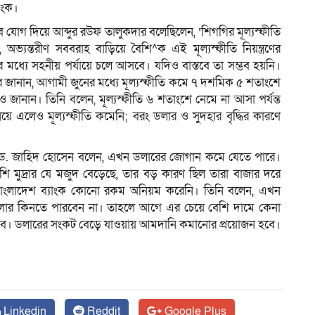
যাংক।
 যোগ দিয়ে আব্দুর রউফ তালুকদার বলেছিলেন, ‘শিগগির মূল্যস্ফীতি
ন্তরীণ সববরাহ বাড়িয়ে বৈশি^ক এই মূল্যস্ফীতি নিয়ন্ত্রণের
 মধ্যে সহনীয় পর্যায়ে চলে আসবে। যদিও বাস্তবে তা সম্ভব হয়নি।
র্নর জানান, আগামী জুনের মধ্যে মূল্যস্ফীতি কমে ৭ দশমিক ৫ শতাংশে
ানান। তিনি বলেন, মূল্যস্ফীতি ৬ শতাংশে নেমে না আসা পর্যন্ত
য়ে এলেও মূল্যস্ফীতি কমেনি; বরং ডলার ও সুদহার বৃদ্ধির কারণে
রসঙ্গে ড. জাহিদ হোসেন বলেন, এখন ডলারের জোগান কমে যেতে পারে।
েশি মুদ্রার যে মজুদ বেড়েছে, তার বড় কারণ ছিল তারা বাজার দরে
 বাংলাদেশ ব্যাংক কোনো রকম অনিয়ম করেনি। তিনি বলেন, এখন
ডলার কিনতে পারবেন না। তাহলে আগে এর চেয়ে বেশি দামে কেনা
ে। ডলারের সংকট বেড়ে যাওয়ায় আমদানি কমানোর প্রয়োজন হবে।
Linkedin
Reddit
Google Plus