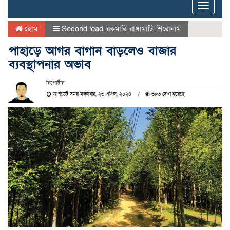
Toggle
naviga
হোম
Second lead
,
রকমারি
,
রাঙ্গামাটি
,
শিরোনাম
পাহাড়ে আগর বাগান বাড়লেও বাজার
ব্যবস্থাপনার অভাব
রিপোর্টার
আপডেট সময় মঙ্গলবার, ২৩ এপ্রিল, ২০২৪
৩৮৩ দেখা হয়েছে