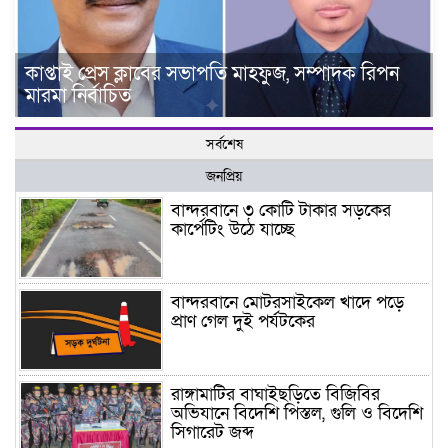
কাপ্তাই প্রেস ক্লাবের সভাপতি মাহফুজ, সম্পাদক রিপন
মারমা নির্বাচিত
সর্বশেষ
জনপ্রিয়
বান্দরবানে ৩ কোটি টাকার সড়কের
কার্পেটিং উঠে যাচ্ছে
বান্দরবানে মোটরসাইকেল খাদে পড়ে
প্রাণ গেল দুই পর্যটকের
রাঙ্গামাটির বাঘাইছড়িতে বিজিবির
অভিযানে বিদেশি পিস্তল, গুলি ও বিদেশি
সিগারেট জব্দ