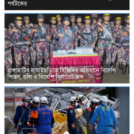
পর্যটকের
রাঙ্গামাটির বাঘাইছড়িতে বিজিবির অভিযানে বিদেশি
পিস্তল, গুলি ও বিদেশি সিগারেট জব্দ