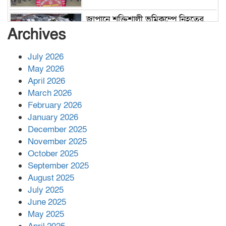
জাপানে শক্তিশালী ভূমিকম্পে নিহতের
সংখ্যা বেড়ে ৩৪
Archives
July 2026
রাশিয়ায় ক্যানসারের ভ্যাকসিন রোগীর
May 2026
শরীরে কার্যকরভাবে কাজ করছে, দাবি
April 2026
বিজ্ঞানীর
March 2026
February 2026
কাপ্তাই প্রেস ক্লাবের সভাপতি মাহফুজ,
January 2026
সম্পাদক রিপন মারমা নির্বাচিত
December 2025
November 2025
October 2025
মালয়েশিয়ার প্রধানমন্ত্রীকে চিঠি দেয়ার
September 2025
পর ফোন তারেক রহমানের,গ্যাস সঙ্কট
মোকাবিলায় সহায়তার আশ্বাস
August 2025
July 2025
June 2025
২২১ কোটি টাকা বেড়েছে রেলের আয়,
কীভাবে?
May 2025