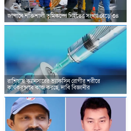
জাপানে শক্তিশালী ভূমিকম্পে নিহতের সংখ্যা বেড়ে ৩৪
রাশিয়ায় ক্যানসারের ভ্যাকসিন রোগীর শরীরে
কার্যকরভাবে কাজ করছে, দাবি বিজ্ঞানীর