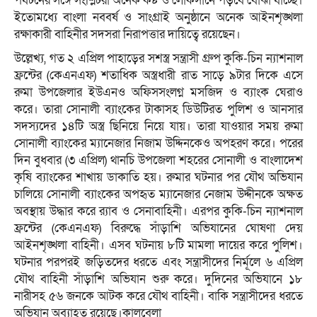
পর্যটনের সঙ্গে সংশ্লিটরা অনেক কষ্ট ও লোকসানে পড়বে বোঝা যাচ্ছে।
ইতোমধ্যে বাংলা নববর্ষ ও সাংগ্রাই অনুষ্ঠানে অনেক আইনশৃঙ্খলা
রক্ষাকারী বাহিনীর সদসরা নিরাপত্তার দায়িত্বে রয়েছেন।
উল্লেখ্য, গত ২ এপ্রিল পাহাড়ের সশস্ত্র সন্ত্রাসী গ্রুপ কুকি-চিন ন্যাশনাল
ফ্রন্টের (কেএনএফ) শতাধিক অস্ত্রধারী রাত সাড়ে ৯টার দিকে এসে
রুমা উপজেলার ইউএনও অফিসসংলগ্ন মসজিদ ও ব্যাংক ঘেরাও
করে। তারা সোনালী ব্যাংকের টাকাসহ ডিউটিরত পুলিশ ও আনসার
সদস্যদের ১৪টি অস্ত্র ছিনিয়ে নিয়ে যায়। তারা যাওয়ার সময় রুমা
সোনালী ব্যাংকের ম্যানেজার নিজাম উদ্দিনকেও অপহরণ করে। পরের
দিন বুধবার (৩ এপ্রিল) থানচি উপজেলা শহরের সোনালী ও বাংলাদেশ
কৃষি ব্যাংকের শাখায় ডাকাতি হয়। রুমার ঘটনার পর যৌথ অভিযান
চালিয়ে সোনালী ব্যাংকের অপহৃত ম্যানেজার নেজাম উদ্দীনকে অক্ষত
অবস্থায় উদ্ধার করে র‌্যাব ও সেনাবাহিনী। এরপর কুকি-চিন ন্যাশনাল
ফ্রন্টের (কেএনএফ) বিরুদ্ধে সাঁড়াশি অভিযানের ঘোষণা দেয়
আইনশৃঙ্খলা বাহিনী। এসব ঘটনায় ৮টি মামলা দায়ের করে পুলিশ।
ঘটনার পরপরই জড়িতদের ধরতে এবং সন্ত্রাসীদের নির্মূলে ৬ এপ্রিল
যৌথ বাহিনী সাঁড়াশি অভিযান শুরু করে। দুদিনের অভিযানে ১৮
নারীসহ ৫৬ জনকে আটক করে যৌথ বাহিনী। বাকি সন্ত্রাসীদের ধরতে
অভিযান অব্যাহত রয়েছে।কালবেলা