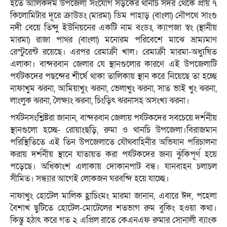
হতে আলিকদম উপজেলা সংযোগ সড়কের থানচি সদর থেকে প্রায় ৭
কিলোমিটার দূরে ক্রাউডং (মারমা) ডিম পাহাড় (বাংলা) নৌপথে সাংগু
নদী বেয়ে তিন্দু ইউনিয়নের একটি নাম বংডঃ, ক্যাপজা স্বং (স্থানীয়
মারমা) রাজা পাথর (বাংলা) মনোরম পরিবেশে মাঝে ভ্রাম্যমাণ
রেস্টুরেন্ট রয়েছে। এরপর রেমাক্রী খাল। রেমাক্রী মারমা-অধ্যুষিত
এলাকা। বান্দরবান জেলার যে স্থানগুলোর কারণে এই উপজেলাটি
পর্যটকদের পছন্দের শীর্ষে থাকা তালিকায় স্থান করে নিয়েছে তা হচ্ছে
নাফাখুম ঝরনা, আমিয়াখুং ঝরনা, ভেলাখুং ঝরনা, সাত ভাই খুং ঝরনা,
লাংলুক ঝরনা, লৈক্ষ্যং ঝরনা, চিংড়িৎ ঝরনাসহ অসংখ্য ঝরনা।
পর্যটনসংশ্লিষ্টরা জানান, বান্দরবান জেলায় পর্যটকদের সবচেয়ে দর্শনীয়
স্থানগুলো হচ্ছে- রোয়াংছড়ি, রুমা ও থানচি উপজেলা।বিরাজমান
পরিস্থিতিতে এই তিন উপজেলাতে যৌথবাহিনীর অভিযান পরিচালনা
করায় দর্শনীয় স্থানে যাতায়ত করা পর্যটকদের জন্য ঝুঁকিপূর্ণ হয়ে
পড়েছে। অধিকাংশ এলাকায় দোকানপাট বন্ধ। যানবাহন চলাচল
সীমিত। সন্ধ্যার আগেই লোকজন ঘরবন্দি হয়ে যাচ্ছে।
নাফাখুং হোটেল মালিক হ্লাচিংমং মারমা জানান, এবারে ঈদ, পহেলা
বৈশাখ ছুটিতে হোটেল-মোটেলের শতভাগ রুম বুকিং হওয়া কথা।
কিন্তু হঠাৎ করে গত ২ এপ্রিল রাতে কেএনএফ রুমার সোনালী ব্যাংক