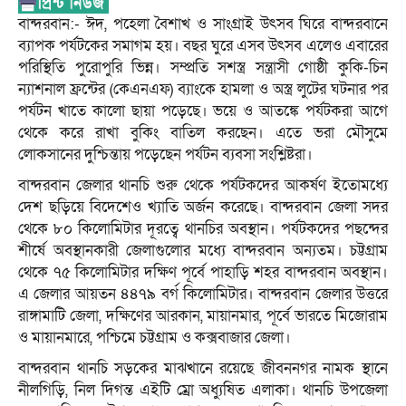
বান্দরবান:- ঈদ, পহেলা বৈশাখ ও সাংগ্রাই উৎসব ঘিরে বান্দরবানে
ব্যাপক পর্যটকের সমাগম হয়। বছর ঘুরে এসব উৎসব এলেও এবারের
পরিস্থিতি পুরোপুরি ভিন্ন। সম্প্রতি সশস্ত্র সন্ত্রাসী গোষ্ঠী কুকি-চিন
ন্যাশনাল ফ্রন্টের (কেএনএফ) ব্যাংকে হামলা ও অস্ত্র লুটের ঘটনার পর
পর্যটন খাতে কালো ছায়া পড়েছে। ভয়ে ও আতঙ্কে পর্যটকরা আগে
থেকে করে রাখা বুকিং বাতিল করছেন। এতে ভরা মৌসুমে
লোকসানের দুশ্চিন্তায় পড়েছেন পর্যটন ব্যবসা সংশ্লিষ্টরা।
বান্দরবান জেলার থানচি শুরু থেকে পর্যটকদের আকর্ষণ ইতোমধ্যে
দেশ ছড়িয়ে বিদেশেও খ্যাতি অর্জন করেছে। বান্দরবান জেলা সদর
থেকে ৮০ কিলোমিটার দূরত্বে থানচির অবস্থান। পর্যটকদের পছন্দের
শীর্ষে অবস্থানকারী জেলাগুলোর মধ্যে বান্দরবান অন্যতম। চট্টগ্রাম
থেকে ৭৫ কিলোমিটার দক্ষিণ পূর্বে পাহাড়ি শহর বান্দরবান অবস্থান।
এ জেলার আয়তন ৪৪৭৯ বর্গ কিলোমিটার। বান্দরবান জেলার উত্তরে
রাঙ্গামাটি জেলা, দক্ষিণের আরকান, মায়ানমার, পূর্বে ভারতে মিজোরাম
ও মায়ানমারে, পশ্চিমে চট্টগ্রাম ও কক্সবাজার জেলা।
বান্দরবান থানচি সড়কের মাঝখানে রয়েছে জীবননগর নামক স্থানে
নীলগিড়ি, নিল দিগন্ত এইটি ম্রো অধ্যুষিত এলাকা। থানচি উপজেলা