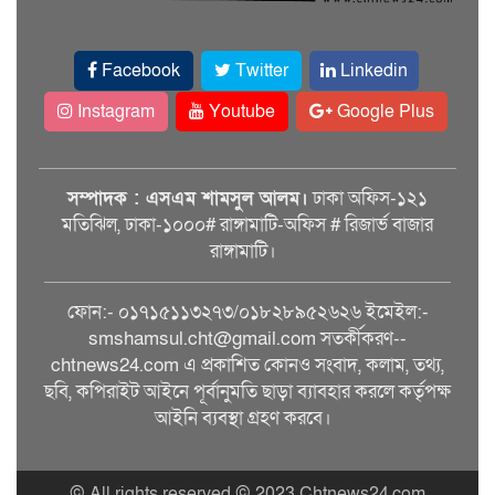
Facebook
Twitter
Linkedin
Instagram
Youtube
Google Plus
সম্পাদক : এসএম শামসুল আলম।
ঢাকা অফিস-১২১
মতিঝিল, ঢাকা-১০০০# রাঙ্গামাটি-অফিস # রিজার্ভ বাজার
রাঙ্গামাটি।
ফোন:- ০১৭১৫১১৩২৭৩/০১৮২৮৯৫২৬২৬ ইমেইল:-
smshamsul.cht@gmail.com সতর্কীকরণ--
chtnews24.com এ প্রকাশিত কোনও সংবাদ, কলাম, তথ্য,
ছবি, কপিরাইট আইনে পূর্বানুমতি ছাড়া ব্যাবহার করলে কর্তৃপক্ষ
আইনি ব্যবস্থা গ্রহণ করবে।
© All rights reserved © 2023 Chtnews24.com