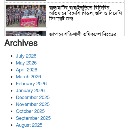
রাঙ্গামাটির বাঘাইছড়িতে বিজিবির
অভিযানে বিদেশি পিস্তল, গুলি ও বিদেশি
সিগারেট জব্দ
জাপানে শক্তিশালী ভূমিকম্পে নিহতের
সংখ্যা বেড়ে ৩৪
Archives
July 2026
রাশিয়ায় ক্যানসারের ভ্যাকসিন রোগীর
May 2026
শরীরে কার্যকরভাবে কাজ করছে, দাবি
April 2026
বিজ্ঞানীর
March 2026
February 2026
কাপ্তাই প্রেস ক্লাবের সভাপতি মাহফুজ,
January 2026
সম্পাদক রিপন মারমা নির্বাচিত
December 2025
November 2025
October 2025
মালয়েশিয়ার প্রধানমন্ত্রীকে চিঠি দেয়ার
September 2025
পর ফোন তারেক রহমানের,গ্যাস সঙ্কট
মোকাবিলায় সহায়তার আশ্বাস
August 2025