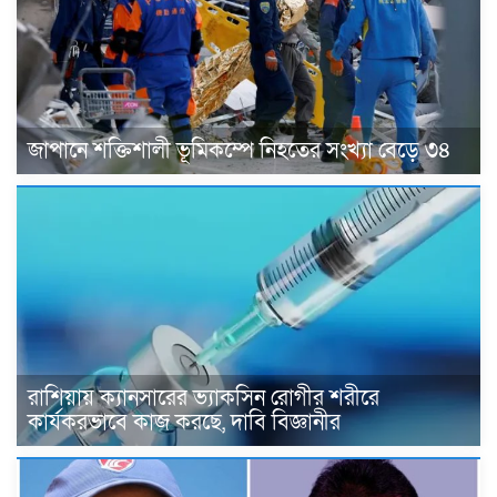
জাপানে শক্তিশালী ভূমিকম্পে নিহতের সংখ্যা বেড়ে ৩৪
রাশিয়ায় ক্যানসারের ভ্যাকসিন রোগীর শরীরে
কার্যকরভাবে কাজ করছে, দাবি বিজ্ঞানীর