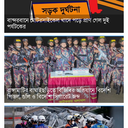
বান্দরবানে মোটরসাইকেল খাদে পড়ে প্রাণ গেল দুই
পর্যটকের
রাঙ্গামাটির বাঘাইছড়িতে বিজিবির অভিযানে বিদেশি
পিস্তল, গুলি ও বিদেশি সিগারেট জব্দ