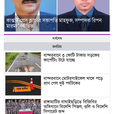
কাপ্তাই প্রেস ক্লাবের সভাপতি মাহফুজ, সম্পাদক রিপন
মারমা নির্বাচিত
সর্বশেষ
জনপ্রিয়
বান্দরবানে ৩ কোটি টাকার সড়কের
কার্পেটিং উঠে যাচ্ছে
বান্দরবানে মোটরসাইকেল খাদে পড়ে
প্রাণ গেল দুই পর্যটকের
রাঙ্গামাটির বাঘাইছড়িতে বিজিবির
অভিযানে বিদেশি পিস্তল, গুলি ও বিদেশি
সিগারেট জব্দ