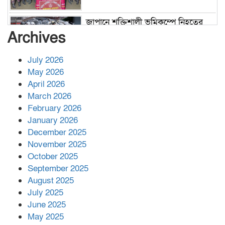
জাপানে শক্তিশালী ভূমিকম্পে নিহতের
সংখ্যা বেড়ে ৩৪
Archives
July 2026
রাশিয়ায় ক্যানসারের ভ্যাকসিন রোগীর
May 2026
শরীরে কার্যকরভাবে কাজ করছে, দাবি
April 2026
বিজ্ঞানীর
March 2026
February 2026
কাপ্তাই প্রেস ক্লাবের সভাপতি মাহফুজ,
January 2026
সম্পাদক রিপন মারমা নির্বাচিত
December 2025
November 2025
October 2025
মালয়েশিয়ার প্রধানমন্ত্রীকে চিঠি দেয়ার
September 2025
পর ফোন তারেক রহমানের,গ্যাস সঙ্কট
মোকাবিলায় সহায়তার আশ্বাস
August 2025
July 2025
June 2025
২২১ কোটি টাকা বেড়েছে রেলের আয়,
কীভাবে?
May 2025