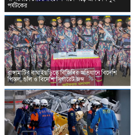
পর্যটকের
রাঙ্গামাটির বাঘাইছড়িতে বিজিবির অভিযানে বিদেশি
পিস্তল, গুলি ও বিদেশি সিগারেট জব্দ