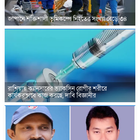
জাপানে শক্তিশালী ভূমিকম্পে নিহতের সংখ্যা বেড়ে ৩৪
রাশিয়ায় ক্যানসারের ভ্যাকসিন রোগীর শরীরে
কার্যকরভাবে কাজ করছে, দাবি বিজ্ঞানীর