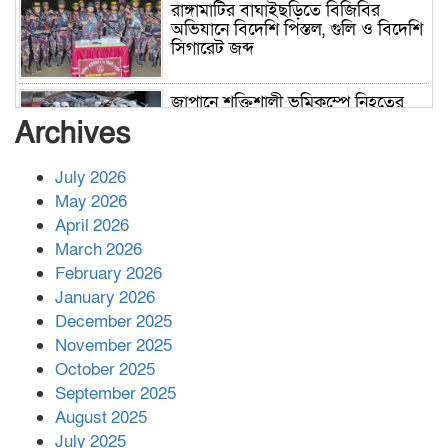
রাঙ্গামাটির বাঘাইছড়িতে বিজিবির
অভিযানে বিদেশি পিস্তল, গুলি ও বিদেশি
সিগারেট জব্দ
জাপানে শক্তিশালী ভূমিকম্পে নিহতের
সংখ্যা বেড়ে ৩৪
Archives
July 2026
রাশিয়ায় ক্যানসারের ভ্যাকসিন রোগীর
May 2026
শরীরে কার্যকরভাবে কাজ করছে, দাবি
April 2026
বিজ্ঞানীর
March 2026
February 2026
কাপ্তাই প্রেস ক্লাবের সভাপতি মাহফুজ,
January 2026
সম্পাদক রিপন মারমা নির্বাচিত
December 2025
November 2025
October 2025
মালয়েশিয়ার প্রধানমন্ত্রীকে চিঠি দেয়ার
September 2025
পর ফোন তারেক রহমানের,গ্যাস সঙ্কট
মোকাবিলায় সহায়তার আশ্বাস
August 2025
July 2025