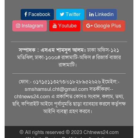
Facebook
Twitter
Linkedin
Instagram
Youtube
Google Plus
সম্পাদক : এসএম শামসুল আলম।
ঢাকা অফিস-১২১
মতিঝিল, ঢাকা-১০০০# রাঙ্গামাটি-অফিস # রিজার্ভ বাজার
রাঙ্গামাটি।
ফোন:- ০১৭১৫১১৩২৭৩/০১৮২৮৯৫২৬২৬ ইমেইল:-
smshamsul.cht@gmail.com সতর্কীকরণ--
chtnews24.com এ প্রকাশিত কোনও সংবাদ, কলাম, তথ্য,
ছবি, কপিরাইট আইনে পূর্বানুমতি ছাড়া ব্যাবহার করলে কর্তৃপক্ষ
আইনি ব্যবস্থা গ্রহণ করবে।
© All rights reserved © 2023 Chtnews24.com