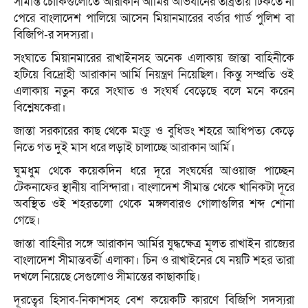
সীমান্ত চৌকিগুলোতে আরাকান আর্মির অভিযানের তীব্রতায় টিকতে না
পেরে বাংলাদেশ পালিয়ে আসেন মিয়ানমারের বর্ডার গার্ড পুলিশ বা
বিজিপি-র সদস্যরা।
সংঘাতে মিয়ানমারের রাখাইনসহ অনেক এলাকায় জান্তা বাহিনীকে
হটিয়ে বিদ্রোহী আরাকান আর্মি নিয়ন্ত্রণ নিয়েছিল। কিন্তু সম্প্রতি ওই
এলাকায় নতুন করে সংঘাত ও সংঘর্ষ বেড়েছে বলে মনে করেন
বিশ্লেষকেরা।
জান্তা সরকারের কাছ থেকে মংডু ও বুধিডং শহরে আধিপত্য কেড়ে
নিতে গত দুই মাস ধরে লড়াই চালাচ্ছে আরাকান আর্মি।
ঘুমধুম থেকে কয়েকদিন ধরে দূরে সংঘর্ষের আওয়াজ পাচ্ছেন
টেকনাফের স্থানীয় বাসিন্দারা। বাংলাদেশ সীমান্ত থেকে খানিকটা দূরে
অবস্থিত ওই শহরতলো থেকে মঙ্গলবারও গোলাগুলির শব্দ শোনা
গেছে।
জান্তা বাহিনীর সঙ্গে আরাকান আর্মির যুদ্ধক্ষেত্র মূলত রাখাইন রাজ্যের
বাংলাদেশ সীমান্তবর্তী এলাকা। চিন ও রাখাইনের যে নয়টি শহর তারা
দখলে নিয়েছে সেগুলোও সীমান্তের কাছাকাছি।
দূরত্বের হিসাব-নিকাশসহ বেশ কয়েকটি কারণে বিজিপি সদস্যরা