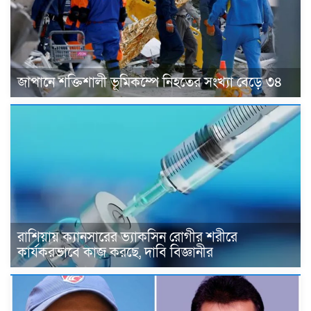
জাপানে শক্তিশালী ভূমিকম্পে নিহতের সংখ্যা বেড়ে ৩৪
রাশিয়ায় ক্যানসারের ভ্যাকসিন রোগীর শরীরে
কার্যকরভাবে কাজ করছে, দাবি বিজ্ঞানীর