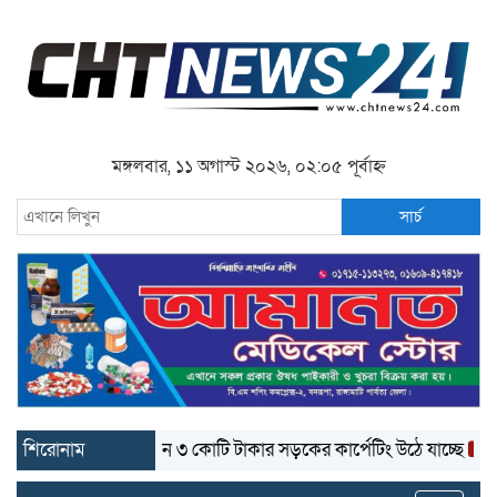
মঙ্গলবার, ১১ অগাস্ট ২০২৬, ০২:০৫ পূর্বাহ্ন
সার্চ
শিরোনাম
বান্দরবানে ৩ কোটি টাকার সড়কের কার্পেটিং উঠে যাচ্ছে
বান্দরব