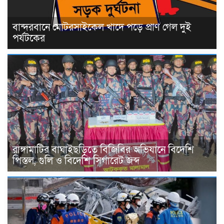
বান্দরবানে মোটরসাইকেল খাদে পড়ে প্রাণ গেল দুই
পর্যটকের
রাঙ্গামাটির বাঘাইছড়িতে বিজিবির অভিযানে বিদেশি
পিস্তল, গুলি ও বিদেশি সিগারেট জব্দ