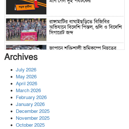
প্রাণ গেল দুই পর্যটকের
রাঙ্গামাটির বাঘাইছড়িতে বিজিবির
অভিযানে বিদেশি পিস্তল, গুলি ও বিদেশি
সিগারেট জব্দ
জাপানে শক্তিশালী ভূমিকম্পে নিহতের
সংখ্যা বেড়ে ৩৪
Archives
July 2026
রাশিয়ায় ক্যানসারের ভ্যাকসিন রোগীর
May 2026
শরীরে কার্যকরভাবে কাজ করছে, দাবি
April 2026
বিজ্ঞানীর
March 2026
February 2026
কাপ্তাই প্রেস ক্লাবের সভাপতি মাহফুজ,
January 2026
সম্পাদক রিপন মারমা নির্বাচিত
December 2025
November 2025
October 2025
মালয়েশিয়ার প্রধানমন্ত্রীকে চিঠি দেয়ার