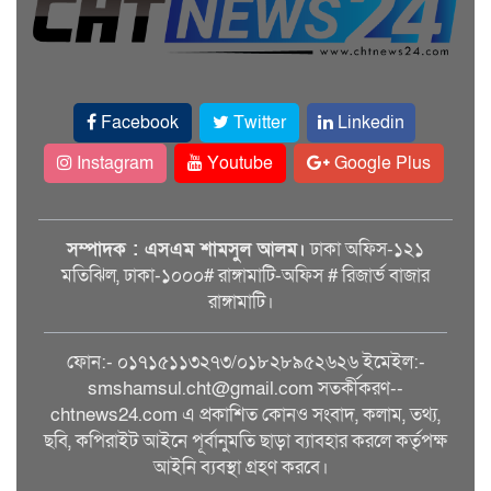
Facebook
Twitter
Linkedin
Instagram
Youtube
Google Plus
সম্পাদক : এসএম শামসুল আলম।
ঢাকা অফিস-১২১
মতিঝিল, ঢাকা-১০০০# রাঙ্গামাটি-অফিস # রিজার্ভ বাজার
রাঙ্গামাটি।
ফোন:- ০১৭১৫১১৩২৭৩/০১৮২৮৯৫২৬২৬ ইমেইল:-
smshamsul.cht@gmail.com সতর্কীকরণ--
chtnews24.com এ প্রকাশিত কোনও সংবাদ, কলাম, তথ্য,
ছবি, কপিরাইট আইনে পূর্বানুমতি ছাড়া ব্যাবহার করলে কর্তৃপক্ষ
আইনি ব্যবস্থা গ্রহণ করবে।