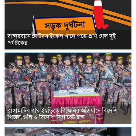
বান্দরবানে মোটরসাইকেল খাদে পড়ে প্রাণ গেল দুই
পর্যটকের
রাঙ্গামাটির বাঘাইছড়িতে বিজিবির অভিযানে বিদেশি
পিস্তল, গুলি ও বিদেশি সিগারেট জব্দ