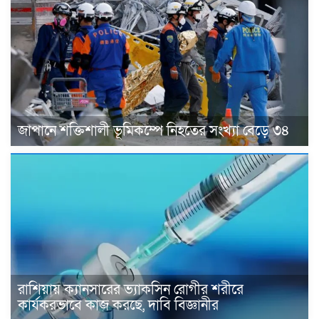
জাপানে শক্তিশালী ভূমিকম্পে নিহতের সংখ্যা বেড়ে ৩৪
রাশিয়ায় ক্যানসারের ভ্যাকসিন রোগীর শরীরে
কার্যকরভাবে কাজ করছে, দাবি বিজ্ঞানীর