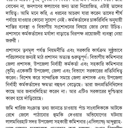
বোঝেন না, জনগণের কল্যাণের জন্য তারা নিয়োজিত, এটাই তাদের
দায়িত্ব। আমি মনে করি, এ ধরনের আচরণ যারা করেন তাদের শীর্ষ
পর্যায়ে যাওয়ার কোনো সুযোগ নেই। কর্মকর্তাদের চাকরিবিধি অনুযায়ী
শাস্তির ব্যবস্থা ও বিভাগীয় সংশোধনের বিষয়ে জোর দেয়া উচিত।
প্রশাসনে কর্মকর্তাদের মর্যাদা বাড়াতে নিরপক্ষ প্রয়োজনী ব্যবস্থা নেয়া
জরুরী ।
প্রশাসনে তৃণমূল পর্যন্ত নিয়মনীতি এবং সরকারি কার্যক্রম সুষ্ঠুভাবে
পরিচালনার জন্যই মাঠ প্রশাসন অত্যন্ত গুরুত্বপূর্ণ। বিভাগীয় কমিশনার
জেলা প্রশাসক, উপজেলা নির্বাহী কর্মকর্তা এবং সহকারি কমিশনার
(ভূমি) একেকটি উপজেলা, জেলা এবং বিভাগে সরকারের প্রতিনিধিত্ব
করেন। বিশেষ করে সাম্প্রতিক সময়ে জেলা প্রশাসক এবং উপজেলা
নির্বাহী কর্মকর্তাদের ক্ষমতা বহুগুণ বেড়েছে। তারা জনপ্রতিনিধিদের
কাছে আর জবাবদিহিতা করেন না। আর এটিও সরকারের দুশ্চিন্তার
কারণ হয়ে দাঁড়িয়েছে।
জমি খারিজ সংক্রান্ত তথ্য জানতে চাওয়ায় পাঁচ সাংবাদিককে আটকে
রেখে জেলে পাঠানোর হুমকি দেওয়ার অভিযোগের ঘটনায়
লালমনিরহাট সদর উপজেলা সহকারী কমিশনার (এসিল্যান্ড) আব্দুল্লাহ-