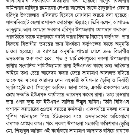
আল-নোমান সরকারকে প্রত্যাহার করা হয়েছে। রংপুর বিভাগীয়
কমিশনার হাবিবুর রহমানের দেওয়া আদেশে তাকে ঠাকুরগাঁও জেলার
হরিপুর উপজেলায় এসিল্যান্ড হিসেবে যোগদান করতে বলা হয়েছে।
লালমনিরহাট জেলা প্রশাসক মোহাম্মদ উল্ল্যাহ। তিনি বলেন, আপাতত
আব্দুল্লাহ-আল-নোমান সরকার হরিপুর উপজেলায় যোগদান করবেন।
পরবর্তীতে তাকে মন্ত্রণালয়ে বদলি করার সিদ্ধান্ত নিয়েছে কর্তৃপক্ষ। তার
বিরুদ্ধে বিভাগীয় তদন্তের জন্য ঊর্ধ্বতন কর্তৃপক্ষের কাছে অনুমতি
চাওয়া হয়েছে। এ ব্যাপারে অনুমতি পাওয়া গেলে দ্রুত বিভাগীয়
তদন্তকাজ শুরু করা হবে। গত ৫ মার্চ শেরপুরের নকলা উপজেলায়
স্থানীয় সংবাদিক শফিউজ্জামান রানা ইউএনওর কাছে তথ্য অধিকার
আইনে তথ্য চেয়ে আবেদন করার জেরে ভ্রাম্যমাণ আদালত বসিয়ে
তাকে ছয় মাসের কারাদণ্ড দেন সহকারী কমিশনার (ভূমি) ও নির্বাহী
ম্যাজিস্ট্রেট মো. শিহাবুল আরিফ। জানা গেছে, একটি প্রকল্পের তথ্য
চেয়ে সম্প্রতি ইউএনও কার্যালয়ে আবেদন করেন রানা। তথ্য চাওয়ায়
তার ওপর ক্ষুব্ধ হন ইউএনও সাদিয়া উম্মুল বানিন। তিনি বিসিএস
প্রশাসন ক্যাডারের ৩৪তম ব্যাচের কর্মকর্তা। একপর্যায়ে নকলা থানার
পুলিশ ঘটনাস্থলে গিয়ে ইউএনওর সঙ্গে অসদাচরণের অভিযোগে
রানাকে গ্রেপ্তার করে। পরে নকলা উপজেলা সহকারী কমিশনার (ভূমি)
মো. শিহাবুল আরিফ ওই কার্যালয়ে ভ্রাম্যমাণ আদালত বসিয়ে রানাকে