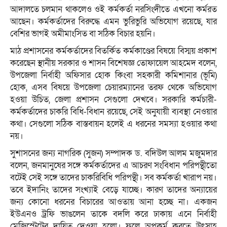
আদালতে চলমান থাকলেও ওই কর্মকর্তা নরসিংদীতে এখনো কর্মরত
আছেন। কর্মকর্তাদের বিরুদ্ধে এমন ভুরিভুরি অভিযোগ রয়েছে, যার
বেশির ভাগই অমীমাংসিত বা সঠিক বিচার হয়নি।
মাঠ প্রশাসনের কর্মকর্তাদের বিতর্কিত কর্মকাণ্ডের বিষয়ে বিস্ময় প্রকাশ
করেছেন স্থানীয় সরকার ও শাসন বিশেষজ্ঞ তোফায়েল আহমেদ বলেন,
উপজেলা নির্বাহী অফিসার হোক কিংবা সহকারী কমিশানার (ভূমি)
হোক, এসব বিষয়ে উপজেলা চেয়ারম্যানের তরফ থেকে অভিযোগ
হওয়া উচিত, জেলা প্রশাসন সেগুলো দেখবে। সরকারি কর্মচারী-
কর্মকর্তাদের চাকরি বিধি-বিধান রয়েছে, সেই অনুযায়ী ব্যবস্থা নেওয়ার
কথা। সেগুলো সঠিক বাস্তবায়ন হলেই এ ধরনের সমস্যা হওয়ার কথা
নয়।
সুশাসনের জন্য নাগরিক (সুজন) সম্পাদক ড. বদিউল আলম মজুমদার
বলেন, জনমানুষের সঙ্গে কর্মকর্তাদের এ আচরণ সংবিধান পরিপন্থীতো
বটেই সেই সঙ্গে তাদের চাকরিবিধি পরিপন্থী। সব কর্মকর্তা খারাপ নয়।
তবে ইদানিং তাদের সংখ্যাই বেড়ে যাচ্ছে। কারণ তাদের অন্যায়ের
জন্য কোনো ধরনের বিচারের আওতায় আনা হচ্ছে না। একজন
ইউএনও ট্রফি ভাঙলেন তাকে বদলি করে ঢাকায় এনে নির্বাহী
মেজিস্ট্রেটের দায়িত্ব দেওয়া হলো। ফলে অপকর্ম করতে উৎসাহ