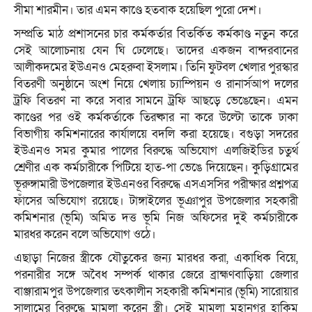
সীমা শারমীন। তার এমন কাণ্ডে হতবাক হয়েছিল পুরো দেশ।
সম্প্রতি মাঠ প্রশাসনের চার কর্মকর্তার বিতর্কিত কর্মকাণ্ড নতুন করে
সেই আলোচনায় যেন ঘি ঢেলেছে। তাদের একজন বান্দরবানের
আলীকদমের ইউএনও মেহরুবা ইসলাম। তিনি ফুটবল খেলার পুরস্কার
বিতরণী অনুষ্ঠানে অংশ নিয়ে খেলায় চ্যাম্পিয়ন ও রানার্সআপ দলের
ট্রফি বিতরণ না করে সবার সামনে ট্রফি আছড়ে ভেঙেছেন। এমন
কাণ্ডের পর ওই কর্মকর্তাকে তিরষ্কার না করে উল্টো তাকে ঢাকা
বিভাগীয় কমিশনারের কার্যালয়ে বদলি করা হয়েছে। বগুড়া সদরের
ইউএনও সমর কুমার পালের বিরুদ্ধে অভিযোগ এলজিইডির চতুর্থ
শ্রেণীর এক কর্মচারীকে পিটিয়ে হাত-পা ভেঙে দিয়েছেন। কুড়িগ্রামের
ভূরুঙ্গামারী উপজেলার ইউএনওর বিরুদ্ধে এসএসসির পরীক্ষার প্রশ্নপত্র
ফাঁসের অভিযোগ রয়েছে। টাঙ্গাইলের ভূঞাপুর উপজেলার সহকারী
কমিশনার (ভূমি) অমিত দত্ত ভূমি নিজ অফিসের দুই কর্মচারীকে
মারধর করেন বলে অভিযোগ ওঠে।
এছাড়া নিজের স্ত্রীকে যৌতুকের জন্য মারধর করা, একাধিক বিয়ে,
পরনারীর সঙ্গে অবৈধ সম্পর্ক থাকার জেরে ব্রাহ্মণবাড়িয়া জেলার
বাঞ্জারামপুর উপজেলার তৎকালীন সহকারী কমিশনার (ভূমি) সারোয়ার
সালামের বিরুদ্ধে মামলা করেন স্ত্রী। সেই মামলা মহানগর হাকিম