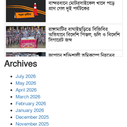
বান্দরবানে মোটরসাইকেল খাদে পড়ে
প্রাণ গেল দুই পর্যটকের
রাঙ্গামাটির বাঘাইছড়িতে বিজিবির
অভিযানে বিদেশি পিস্তল, গুলি ও বিদেশি
সিগারেট জব্দ
জাপানে শক্তিশালী ভূমিকম্পে নিহতের
সংখ্যা বেড়ে ৩৪
Archives
July 2026
রাশিয়ায় ক্যানসারের ভ্যাকসিন রোগীর
May 2026
শরীরে কার্যকরভাবে কাজ করছে, দাবি
April 2026
বিজ্ঞানীর
March 2026
February 2026
কাপ্তাই প্রেস ক্লাবের সভাপতি মাহফুজ,
January 2026
সম্পাদক রিপন মারমা নির্বাচিত
December 2025
November 2025