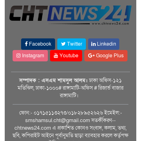
Facebook
Twitter
Linkedin
Instagram
Youtube
Google Plus
সম্পাদক : এসএম শামসুল আলম।
ঢাকা অফিস-১২১
মতিঝিল, ঢাকা-১০০০# রাঙ্গামাটি-অফিস # রিজার্ভ বাজার
রাঙ্গামাটি।
ফোন:- ০১৭১৫১১৩২৭৩/০১৮২৮৯৫২৬২৬ ইমেইল:-
smshamsul.cht@gmail.com সতর্কীকরণ--
chtnews24.com এ প্রকাশিত কোনও সংবাদ, কলাম, তথ্য,
ছবি, কপিরাইট আইনে পূর্বানুমতি ছাড়া ব্যাবহার করলে কর্তৃপক্ষ