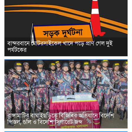
বান্দরবানে মোটরসাইকেল খাদে পড়ে প্রাণ গেল দুই
পর্যটকের
রাঙ্গামাটির বাঘাইছড়িতে বিজিবির অভিযানে বিদেশি
পিস্তল, গুলি ও বিদেশি সিগারেট জব্দ