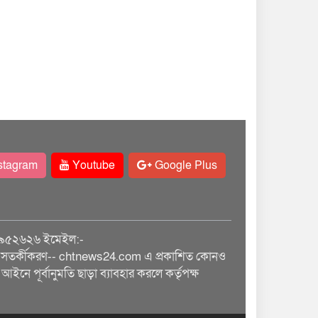
stagram
Youtube
Google Plus
৯৫২৬২৬ ইমেইল:-
তর্কীকরণ-- chtnews24.com এ প্রকাশিত কোনও
আইনে পূর্বানুমতি ছাড়া ব্যাবহার করলে কর্তৃপক্ষ