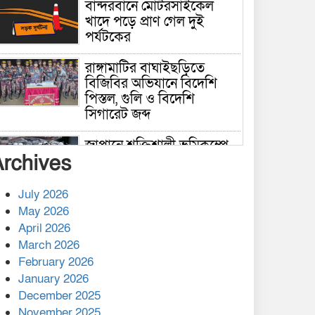
বান্দরবানে মোটরসাইকেল
খাদে পড়ে প্রাণ গেল দুই
পর্যটকের
রাঙ্গামাটির বাঘাইছড়িতে
বিজিবির অভিযানে বিদেশি
পিস্তল, গুলি ও বিদেশি
সিগারেট জব্দ
জাপানে শক্তিশালী ভূমিকম্পে
Archives
নিহতের সংখ্যা বেড়ে ৩৪
July 2026
রাশিয়ায় ক্যানসারের ভ্যাকসিন
May 2026
রোগীর শরীরে কার্যকরভাবে
April 2026
কাজ করছে, দাবি বিজ্ঞানীর
March 2026
February 2026
কাপ্তাই প্রেস ক্লাবের সভাপতি
মাহফুজ, সম্পাদক রিপন মারমা
January 2026
নির্বাচিত
December 2025
November 2025