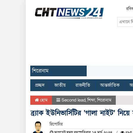
রবিব
শিরোনাম
প্রচ্ছদ
জাতীয়
রাজনীতি
আন্তর্জাতিক
অর
হোম
Second lead
,
শিক্ষা
,
শিরোনাম
ব্র্যাক ইউনিভার্সিটির ‘গালা নাইট’ ন
রিপোর্টার
আপডেট সময় বৃহস্পতিবার, ১৪ মার্চ, ২০২৪
২৯৫ 