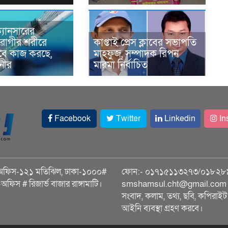
্যানসারের
রোগীর শরীরে
কাপ্তাই প্রেস ক্লাবের সভাপতি
াবে কাজ করছে,
মাহফুজ, সম্পাদক রিপন
ানীর
মারমা নির্বাচিত
Facebook
Twitter
Linkedin
In
অফিস-১২১ মতিঝিল, ঢাকা-১০০০#
ফোন:- ০১৭১৫১১৩২৭৩/০১৮২৮
ি-অফিস # রিজার্ভ বাজার রাঙ্গামাটি।
smshamsul.cht@gmail.com স
সংবাদ, কলাম, তথ্য, ছবি, কপিরাইট 
আইনি ব্যবস্থা গ্রহণ করবে।