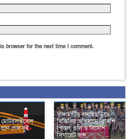
is browser for the next time I comment.
রাঙ্গামাটির বাঘাইছড়িতে
নে মোটরসাইকেল
বিজিবির অভিযানে বিদেশি
প্রাণ গেল দুই
পিস্তল, গুলি ও বিদেশি
সিগারেট জব্দ