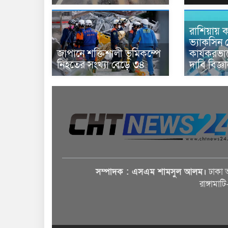
রাশিয়ায় ক
ভ্যাকসিন 
জাপানে শক্তিশালী ভূমিকম্পে
কার্যকরভ
নিহতের সংখ্যা বেড়ে ৩৪
দাবি বিজ্ঞ
সম্পাদক : এসএম শামসুল আলম।
ঢাকা 
রাঙ্গামাট