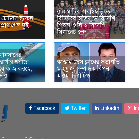
রাঙ্গামাটির বাঘাইছড়িতে
নে মোটরসাইকেল
বিজিবির অভিযানে বিদেশি
প্রাণ গেল দুই
পিস্তল, গুলি ও বিদেশি
সিগারেট জব্দ
্যানসারের
রোগীর শরীরে
কাপ্তাই প্রেস ক্লাবের সভাপতি
াবে কাজ করছে,
মাহফুজ, সম্পাদক রিপন
ানীর
মারমা নির্বাচিত
Facebook
Twitter
Linkedin
In