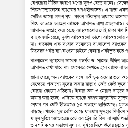
বেপরোয়া নীতির কারণে ঋণের সুদও বেড়ে যাচ্ছে। সেক্ষেত
শিল্পোদ্যোক্তাসহ ব্যাংকের ঋণগ্রহীতাদের। এ ছাড়া এমন
সেটিও ভালো লক্ষণ নয়। কারণ চটকদার অফারে অনেকে না 
নিয়ে আতঙ্কে আছেন ব্যাংকে আমানত রাখা গ্রাহকরাও। 
আমানত সংগ্রহ করা হচ্ছে ব্যাংকগুলোর সেই টাকা ঋণ দ
ব্যাংক জানিয়েছে, দুর্বল ব্যাংকগুলো ভালো ব্যাংকগুলো
না। গতকাল এক সংবাদ সম্মেলনে বাংলাদেশ ব্যাংকের 
ডিসেম্বর পর্যন্ত ব্যাংকগুলো চাইলে স্বেচ্ছায় একীভূত হতে 
বাংলাদেশ ব্যাংকের সাবেক গভর্নর ড. সালেহ উদ্দিন 
আমানত রাখা যাবে না। সেক্ষেত্রে দেখতে হবে ব্যাংক বা আর
জানা গেছে, অন্য ব্যাংকের সঙ্গে একীভূত হওয়ার ভয়ে কয়
সেক্ষেত্রে প্রকাশ্যে সুদের অফার ছাড়াও কেউ কেউ ক্ষুদ
কোনো কোনো প্রতিষ্ঠান। টাকার অঙ্ক ও মেয়াদ বাড়লে বাড়
অফার করা হচ্ছে। এদিকে ব্যাংক ঋণের আনুষ্ঠানিক সুদে
নেয়ার পর যেটি ইতিমধ্যে ১৩ শতাংশ ছাড়িয়েছে। মূলত 
বাড়ছে। ঋণের সুদ বেশি বেড়ে যাওয়ায় সুদহার নির্ধারণ পদ
মান্থস মুভিং অ্যাভারেজ রেট অব ট্রেজারি বিল’ বা স্মার্ট পদ
৩ দশমিক ৭৫ শতাংশ সুদ। এ দুইয়ে মিলে ঋণের চূড়ান্ত সু