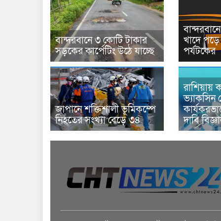
বান্দরবা
বান্দরবানে ৩ কোটি টাকার
খাদে পড়ে 
সড়কের কার্পেটিং উঠে যাচ্ছে
পর্যটকের
রাশিয়ায় ক
ভ্যাকসিন 
জাপানে শক্তিশালী ভূমিকম্পে
কার্যকরভ
নিহতের সংখ্যা বেড়ে ৩৪
দাবি বিজ্ঞ