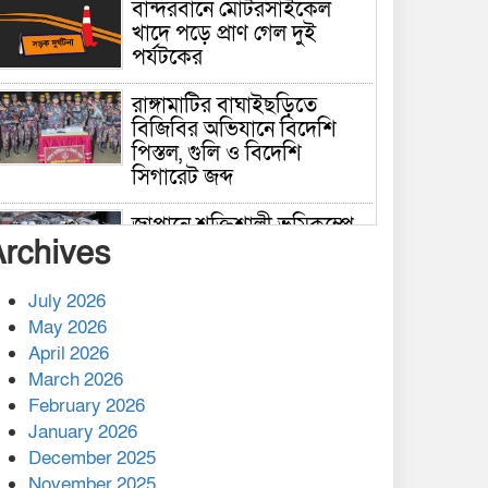
বান্দরবানে মোটরসাইকেল
খাদে পড়ে প্রাণ গেল দুই
পর্যটকের
রাঙ্গামাটির বাঘাইছড়িতে
বিজিবির অভিযানে বিদেশি
পিস্তল, গুলি ও বিদেশি
সিগারেট জব্দ
জাপানে শক্তিশালী ভূমিকম্পে
Archives
নিহতের সংখ্যা বেড়ে ৩৪
July 2026
রাশিয়ায় ক্যানসারের ভ্যাকসিন
May 2026
রোগীর শরীরে কার্যকরভাবে
April 2026
কাজ করছে, দাবি বিজ্ঞানীর
March 2026
February 2026
কাপ্তাই প্রেস ক্লাবের সভাপতি
মাহফুজ, সম্পাদক রিপন মারমা
January 2026
নির্বাচিত
December 2025
November 2025