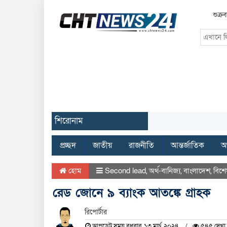
শুক্র
শিরোনাম
প্রচ্ছদ
জাতীয়
রাজনীতি
আন্তর্জাতিক
অর
হোম
Second lead
,
অর্থ-বানিজ্য
,
বাংলাদেশ
,
বিশে
রেড জোনে ৯ ব্যাংক আতঙ্কে গ্রাহক
রিপোর্টার
আপডেট সময় বুধবার, ১৩ মার্চ, ২০২৪
৫৪৫ দেখা