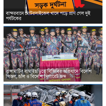
বান্দরবানে মোটরসাইকেল খাদে পড়ে প্রাণ গেল দুই
পর্যটকের
রাঙ্গামাটির বাঘাইছড়িতে বিজিবির অভিযানে বিদেশি
পিস্তল, গুলি ও বিদেশি সিগারেট জব্দ