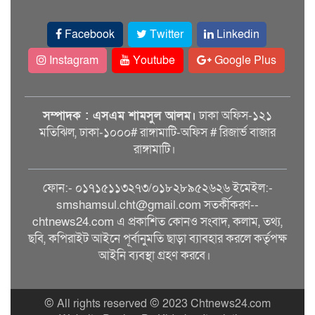
Facebook
Twitter
Linkedin
Instagram
Youtube
Google Plus
সম্পাদক : এসএম শামসুল আলম।
ঢাকা অফিস-১২১
মতিঝিল, ঢাকা-১০০০# রাঙ্গামাটি-অফিস # রিজার্ভ বাজার
রাঙ্গামাটি।
ফোন:- ০১৭১৫১১৩২৭৩/০১৮২৮৯৫২৬২৬ ইমেইল:-
smshamsul.cht@gmail.com সতর্কীকরণ--
chtnews24.com এ প্রকাশিত কোনও সংবাদ, কলাম, তথ্য,
ছবি, কপিরাইট আইনে পূর্বানুমতি ছাড়া ব্যাবহার করলে কর্তৃপক্ষ
আইনি ব্যবস্থা গ্রহণ করবে।
© All rights reserved © 2023 Chtnews24.com