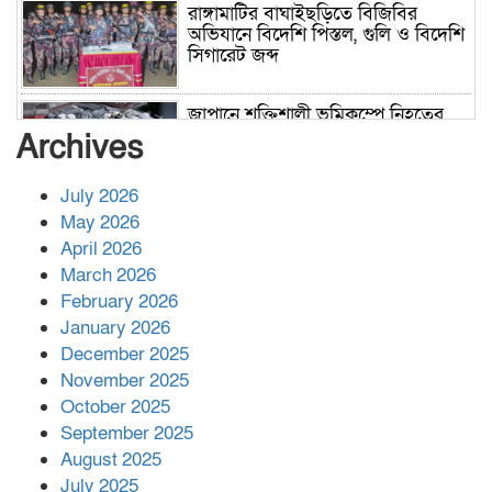
রাঙ্গামাটির বাঘাইছড়িতে বিজিবির
অভিযানে বিদেশি পিস্তল, গুলি ও বিদেশি
সিগারেট জব্দ
জাপানে শক্তিশালী ভূমিকম্পে নিহতের
সংখ্যা বেড়ে ৩৪
Archives
July 2026
রাশিয়ায় ক্যানসারের ভ্যাকসিন রোগীর
May 2026
শরীরে কার্যকরভাবে কাজ করছে, দাবি
April 2026
বিজ্ঞানীর
March 2026
February 2026
কাপ্তাই প্রেস ক্লাবের সভাপতি মাহফুজ,
January 2026
সম্পাদক রিপন মারমা নির্বাচিত
December 2025
November 2025
October 2025
মালয়েশিয়ার প্রধানমন্ত্রীকে চিঠি দেয়ার
September 2025
পর ফোন তারেক রহমানের,গ্যাস সঙ্কট
মোকাবিলায় সহায়তার আশ্বাস
August 2025
July 2025