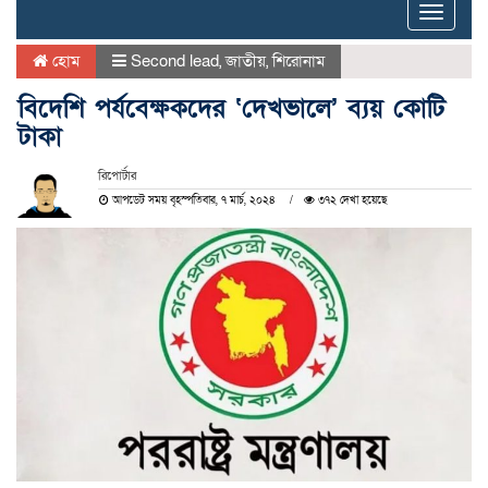
Toggle
naviga
হোম
Second lead
,
জাতীয়
,
শিরোনাম
বিদেশি পর্যবেক্ষকদের ‘দেখভালে’ ব্যয় কোটি
টাকা
রিপোর্টার
আপডেট সময় বৃহস্পতিবার, ৭ মার্চ, ২০২৪
৩৭২ দেখা হয়েছে