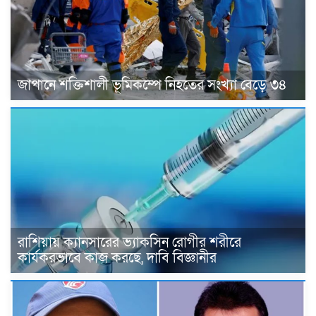
জাপানে শক্তিশালী ভূমিকম্পে নিহতের সংখ্যা বেড়ে ৩৪
রাশিয়ায় ক্যানসারের ভ্যাকসিন রোগীর শরীরে
কার্যকরভাবে কাজ করছে, দাবি বিজ্ঞানীর