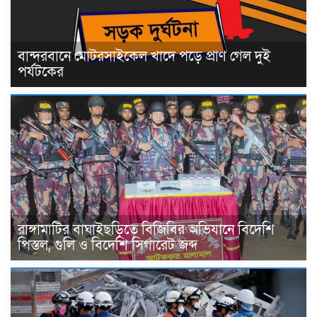
বান্দরবানে মোটরসাইকেল খাদে পড়ে প্রাণ গেল দুই
পর্যটকের
রাঙ্গামাটির বাঘাইছড়িতে বিজিবির অভিযানে বিদেশি
পিস্তল, গুলি ও বিদেশি সিগারেট জব্দ