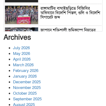
রাঙ্গামাটির বাঘাইছড়িতে বিজিবির
অভিযানে বিদেশি পিস্তল, গুলি ও বিদেশি
সিগারেট জব্দ
জাপানে শক্তিশালী ভূমিকম্পে নিহতের
সংখ্যা বেড়ে ৩৪
Archives
July 2026
রাশিয়ায় ক্যানসারের ভ্যাকসিন রোগীর
May 2026
শরীরে কার্যকরভাবে কাজ করছে, দাবি
April 2026
বিজ্ঞানীর
March 2026
February 2026
কাপ্তাই প্রেস ক্লাবের সভাপতি মাহফুজ,
January 2026
সম্পাদক রিপন মারমা নির্বাচিত
December 2025
November 2025
October 2025
মালয়েশিয়ার প্রধানমন্ত্রীকে চিঠি দেয়ার
September 2025
পর ফোন তারেক রহমানের,গ্যাস সঙ্কট
মোকাবিলায় সহায়তার আশ্বাস
August 2025