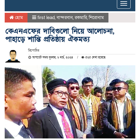
Toggle
naviga
হোম
first lead
,
বান্দরবান
,
রকমারি
,
শিরোনাম
কেএনএফের দাবিগুলো নিয়ে আলোচনা,
পাহাড়ে শান্তি প্রতিষ্ঠায় ঐকমত্য
রিপোর্টার
আপডেট সময় বুধবার, ৬ মার্চ, ২০২৪
৫২৫ দেখা হয়েছে