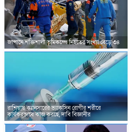
জাপানে শক্তিশালী ভূমিকম্পে নিহতের সংখ্যা বেড়ে ৩৪
রাশিয়ায় ক্যানসারের ভ্যাকসিন রোগীর শরীরে
কার্যকরভাবে কাজ করছে, দাবি বিজ্ঞানীর