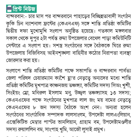
বান্দরবান:- চার মাস পর বান্দরবানে পাহাড়ের বিচ্ছিন্নতাবাদী সংগঠন
কুকি চিন ন্যাশনাল ফ্রন্টের (কেএনএফ) সঙ্গে শান্তি প্রতিষ্ঠা কমিটির
দ্বিতীয় দফা মুখোমুখি সংলাপ অনুষ্ঠিত হয়েছে। গতকাল মঙ্গলবার
সকাল থেকে দুপুর ২টা পর্যন্ত রুমা উপজেলার বেথেল পাড়া কমিউনিটি
সেন্টারে এ সংলাপ হয়। সশস্ত্র সংগঠনের সঙ্গে বৈঠককে ঘিরে রুমা
উপজেলায় বিজিবিসহ আইনশৃঙ্খলা বাহিনীর কঠোর নিরাপত্তা ব্যবস্থা
জোরদার করা হয়।
সংলাপে শান্তি প্রতিষ্ঠা কমিটির পক্ষে সভাপতি ও বান্দরবান পার্বত্য
জেলা পরিষদ চেয়ারম্যান ক্যশৈ হ্লা’র নেতৃত্বে অন্যদের মধ্যে শান্তি
প্রতিষ্ঠা কমিটির মুখপাত্র কাঞ্চনজয় তঞ্চঙ্গ্যা, কমিটির সদস্য সিঅং খুশী,
সিংইয়ং ম্রো, মনিরুল ইসলাম মনু, উজ্জ্বল তঞ্চঙ্গ্যাসহ ১৩ সদস্য;
কেএনএফের পক্ষে সংগঠনের মুখপাত্র লাল জং ময় বমের নেতৃত্বে
কেএনএফের ৮ জন সদস্য বৈঠকে অংশ নেন। অন্যরা হলেন
সংগঠনের সাংগঠনিক সম্পাদক লালসাংলম, উপদেষ্টা লালএংলিয়ান,
এক্সেকিটিভ মেম্বার পাস্টর ভানলিয়ান, গ্রাহাম বম, উপদেষ্টামণ্ডলীর
সদস্য রুয়াললিন বম, সাংপাহ খুমি, আজৌ লুসাই প্রমুখ।