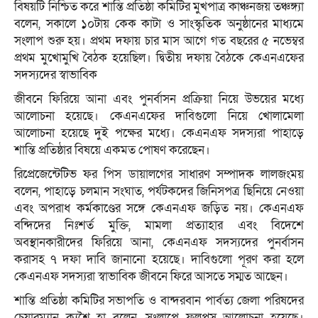
বিষয়টি নিশ্চিত করে শান্তি প্রতিষ্ঠা কমিটির মুখপাত্র কাঞ্চনজয় তঞ্চঙ্গ্যা
বলেন, সকালে ১০টায় কেক কাটা ও সাংস্কৃতিক অনুষ্ঠানের মাধ্যমে
সংলাপ শুরু হয়। প্রথম দফায় চার মাস আগে গত বছরের ৫ নভেম্বর
প্রথম মুখোমুখি বৈঠক হয়েছিল। দ্বিতীয় দফায় বৈঠকে কেএনএফের
সদস্যদের স্বাভাবিক
জীবনে ফিরিয়ে আনা এবং পুনর্বাসন প্রক্রিয়া নিয়ে উভয়ের মধ্যে
আলোচনা হয়েছে। কেএনএফের দাবিগুলো নিয়ে খোলামেলা
আলোচনা হয়েছে দুই পক্ষের মধ্যে। কেএনএফ সদস্যরা পাহাড়ে
শান্তি প্রতিষ্ঠার বিষয়ে একমত পোষণ করেছেন।
রিপ্রেজেন্টেটিভ ফর পিস ডায়ালগের সাধারণ সম্পাদক লালজংময়
বলেন, পাহাড়ে চলমান সংঘাত, পর্যটকদের জিনিসপত্র ছিনিয়ে নেওয়া
এবং অপরাধ কর্মকাণ্ডের সঙ্গে কেএনএফ জড়িত নয়। কেএনএফ
বন্দিদের নিঃশর্ত মুক্তি, মামলা প্রত্যাহার এবং বিদেশে
অবস্থানকারীদের ফিরিয়ে আনা, কেএনএফ সদস্যদের পুনর্বাসন
করাসহ ৭ দফা দাবি জানানো হয়েছে। দাবিগুলো পূরণ করা হলে
কেএনএফ সদস্যরা স্বাভাবিক জীবনে ফিরে আসতে সম্মত আছেন।
শান্তি প্রতিষ্ঠা কমিটির সভাপতি ও বান্দরবান পার্বত্য জেলা পরিষদের
চেয়ারম্যান ক্যশৈ হ্লা বলেন, সংলাপে ফলপ্রসূ আলোচনা হয়েছে।