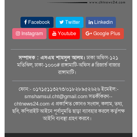
Facebook
Twitter
Linkedin
Instagram
Youtube
Google Plus
সম্পাদক : এসএম শামসুল আলম।
ঢাকা অফিস-১২১
মতিঝিল, ঢাকা-১০০০# রাঙ্গামাটি-অফিস # রিজার্ভ বাজার
রাঙ্গামাটি।
ফোন:- ০১৭১৫১১৩২৭৩/০১৮২৮৯৫২৬২৬ ইমেইল:-
smshamsul.cht@gmail.com সতর্কীকরণ--
chtnews24.com এ প্রকাশিত কোনও সংবাদ, কলাম, তথ্য,
ছবি, কপিরাইট আইনে পূর্বানুমতি ছাড়া ব্যাবহার করলে কর্তৃপক্ষ
আইনি ব্যবস্থা গ্রহণ করবে।