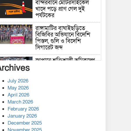
বান্দরবানে মোটরসাইকেল
খাদে পড়ে প্রাণ গেল দুই
পর্যটকের
রাঙ্গামাটির বাঘাইছড়িতে
বিজিবির অভিযানে বিদেশি
পিস্তল, গুলি ও বিদেশি
সিগারেট জব্দ
জাপানে শক্তিশালী ভূমিকম্পে
Archives
নিহতের সংখ্যা বেড়ে ৩৪
July 2026
রাশিয়ায় ক্যানসারের ভ্যাকসিন
May 2026
রোগীর শরীরে কার্যকরভাবে
April 2026
কাজ করছে, দাবি বিজ্ঞানীর
March 2026
February 2026
কাপ্তাই প্রেস ক্লাবের সভাপতি
মাহফুজ, সম্পাদক রিপন মারমা
January 2026
নির্বাচিত
December 2025
November 2025