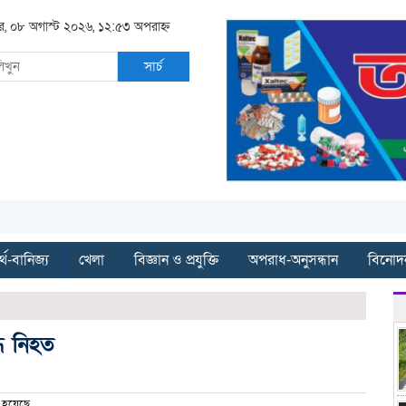
র, ০৮ অগাস্ট ২০২৬, ১২:৫৩ অপরাহ্ন
সার্চ
্থ-বানিজ্য
খেলা
বিজ্ঞান ও প্রযুক্তি
অপরাধ-অনুসন্ধান
বিনোদ
্ধ নিহত
 হয়েছে