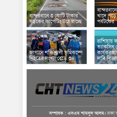
বান্দরবা
বান্দরবানে ৩ কোটি টাকার
খাদে পড়ে 
সড়কের কার্পেটিং উঠে যাচ্ছে
পর্যটকের
রাশিয়ায় ক
ভ্যাকসিন 
জাপানে শক্তিশালী ভূমিকম্পে
কার্যকরভ
নিহতের সংখ্যা বেড়ে ৩৪
দাবি বিজ্ঞ
সম্পাদক : এসএম শামসুল আলম।
ঢাকা 