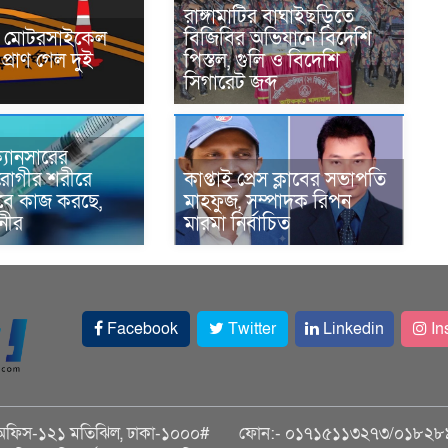
রাঙ্গামাটির বাঘাইছড়িতে
নে মোটরসাইকেল
বিজিবির অভিযানে বিদেশি
প্রাণ গেল দুই
পিস্তল, গুলি ও বিদেশি
সিগারেট জব্দ
্যানসারের
রোগীর শরীরে
কাপ্তাই প্রেস ক্লাবের সভাপতি
াবে কাজ করছে,
মাহফুজ, সম্পাদক রিপন
ানীর
মারমা নির্বাচিত
Facebook
Twitter
Linkedin
In
অফিস-১২১ মতিঝিল, ঢাকা-১০০০#
ফোন:- ০১৭১৫১১৩২৭৩/০১৮২৮