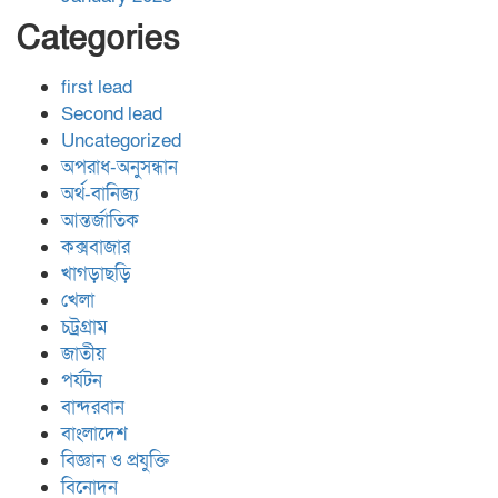
Categories
first lead
Second lead
Uncategorized
অপরাধ-অনুসন্ধান
অর্থ-বানিজ্য
আন্তর্জাতিক
কক্সবাজার
খাগড়াছড়ি
খেলা
চট্রগ্রাম
জাতীয়
পর্যটন
বান্দরবান
বাংলাদেশ
বিজ্ঞান ও প্রযুক্তি
বিনোদন