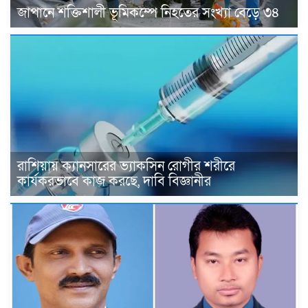
জাপানে শক্তিশালী ভূমিকম্পে নিহতের সংখ্যা বেড়ে ৩৪
রাশিয়ায় ক্যানসারের ভ্যাকসিন রোগীর শরীরে
কার্যকরভাবে কাজ করছে, দাবি বিজ্ঞানীর