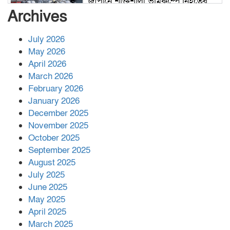
জাপানে শক্তিশালী ভূমিকম্পে নিহতের
সংখ্যা বেড়ে ৩৪
Archives
July 2026
রাশিয়ায় ক্যানসারের ভ্যাকসিন রোগীর
May 2026
শরীরে কার্যকরভাবে কাজ করছে, দাবি
April 2026
বিজ্ঞানীর
March 2026
February 2026
কাপ্তাই প্রেস ক্লাবের সভাপতি মাহফুজ,
January 2026
সম্পাদক রিপন মারমা নির্বাচিত
December 2025
November 2025
October 2025
মালয়েশিয়ার প্রধানমন্ত্রীকে চিঠি দেয়ার
September 2025
পর ফোন তারেক রহমানের,গ্যাস সঙ্কট
মোকাবিলায় সহায়তার আশ্বাস
August 2025
July 2025
June 2025
২২১ কোটি টাকা বেড়েছে রেলের আয়,
কীভাবে?
May 2025
April 2025
March 2025