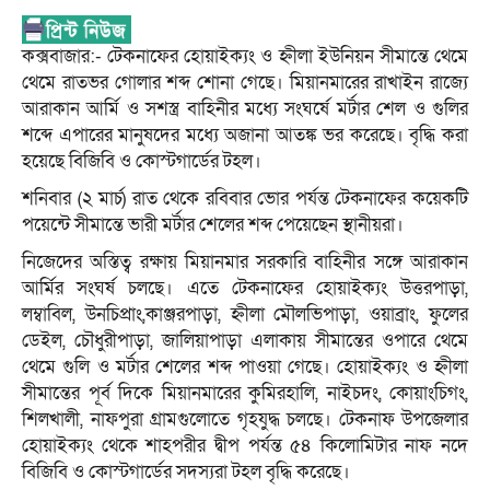
কক্সবাজার:- টেকনাফের হোয়াইক্যং ও হ্নীলা ইউনিয়ন সীমান্তে থেমে
থেমে রাতভর গোলার শব্দ শোনা গেছে। মিয়ানমারের রাখাইন রাজ্যে
আরাকান আর্মি ও সশস্ত্র বাহিনীর মধ্যে সংঘর্ষে মর্টার শেল ও গুলির
শব্দে এপারের মানুষদের মধ্যে অজানা আতঙ্ক ভর করেছে। বৃদ্ধি করা
হয়েছে বিজিবি ও কোস্টগার্ডের টহল।
শনিবার (২ মার্চ) রাত থেকে রবিবার ভোর পর্যন্ত টেকনাফের কয়েকটি
পয়েন্টে সীমান্তে ভারী মর্টার শেলের শব্দ পেয়েছেন স্থানীয়রা।
নিজেদের অস্তিত্ব রক্ষায় মিয়ানমার সরকারি বাহিনীর সঙ্গে আরাকান
আর্মির সংঘর্ষ চলছে। এতে টেকনাফের হোয়াইক্যং উত্তরপাড়া,
লম্বাবিল, উনচিপ্রাং,কাঞ্জরপাড়া, হ্নীলা মৌলভিপাড়া, ওয়াব্রাং, ফুলের
ডেইল, চৌধুরীপাড়া, জালিয়াপাড়া এলাকায় সীমান্তের ওপারে থেমে
থেমে গুলি ও মর্টার শেলের শব্দ পাওয়া গেছে। হোয়াইক্যং ও হ্নীলা
সীমান্তের পূর্ব দিকে মিয়ানমারের কুমিরহালি, নাইচদং, কোয়াংচিগং,
শিলখালী, নাফপুরা গ্রামগুলোতে গৃহযুদ্ধ চলছে। টেকনাফ উপজেলার
হোয়াইক্যং থেকে শাহপরীর দ্বীপ পর্যন্ত ৫৪ কিলোমিটার নাফ নদে
বিজিবি ও কোস্টগার্ডের সদস্যরা টহল বৃদ্ধি করেছে।