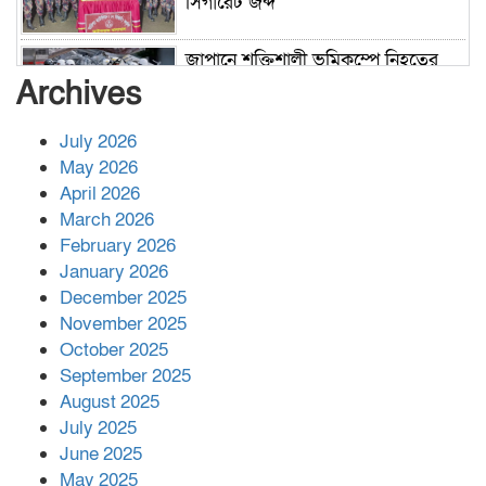
সিগারেট জব্দ
জাপানে শক্তিশালী ভূমিকম্পে নিহতের
সংখ্যা বেড়ে ৩৪
Archives
July 2026
রাশিয়ায় ক্যানসারের ভ্যাকসিন রোগীর
May 2026
শরীরে কার্যকরভাবে কাজ করছে, দাবি
April 2026
বিজ্ঞানীর
March 2026
February 2026
কাপ্তাই প্রেস ক্লাবের সভাপতি মাহফুজ,
January 2026
সম্পাদক রিপন মারমা নির্বাচিত
December 2025
November 2025
October 2025
মালয়েশিয়ার প্রধানমন্ত্রীকে চিঠি দেয়ার
September 2025
পর ফোন তারেক রহমানের,গ্যাস সঙ্কট
মোকাবিলায় সহায়তার আশ্বাস
August 2025
July 2025
June 2025
২২১ কোটি টাকা বেড়েছে রেলের আয়,
কীভাবে?
May 2025