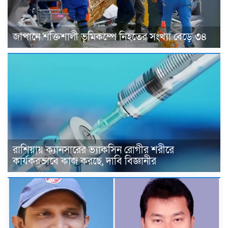
জাপানে শক্তিশালী ভূমিকম্পে নিহতের সংখ্যা বেড়ে ৩৪
রাশিয়ায় ক্যানসারের ভ্যাকসিন রোগীর শরীরে
কার্যকরভাবে কাজ করছে, দাবি বিজ্ঞানীর