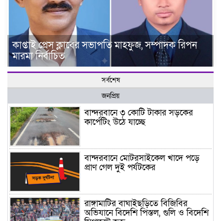
কাপ্তাই প্রেস ক্লাবের সভাপতি মাহফুজ, সম্পাদক রিপন
মারমা নির্বাচিত
সর্বশেষ
জনপ্রিয়
বান্দরবানে ৩ কোটি টাকার সড়কের
কার্পেটিং উঠে যাচ্ছে
বান্দরবানে মোটরসাইকেল খাদে পড়ে
প্রাণ গেল দুই পর্যটকের
রাঙ্গামাটির বাঘাইছড়িতে বিজিবির
অভিযানে বিদেশি পিস্তল, গুলি ও বিদেশি