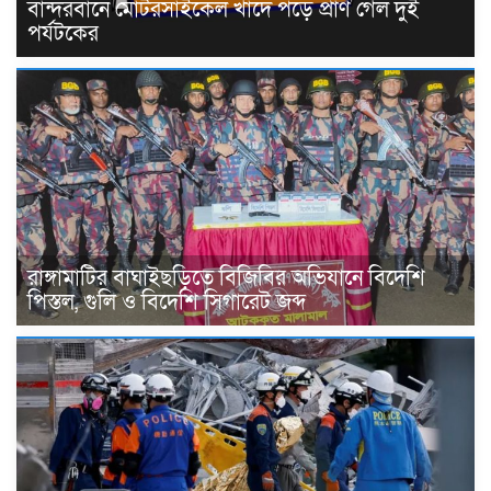
বান্দরবানে মোটরসাইকেল খাদে পড়ে প্রাণ গেল দুই
পর্যটকের
রাঙ্গামাটির বাঘাইছড়িতে বিজিবির অভিযানে বিদেশি
পিস্তল, গুলি ও বিদেশি সিগারেট জব্দ