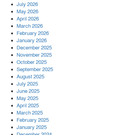
July 2026
রাশিয়ায় ক্যানসারের ভ্যাকসিন রোগীর
May 2026
শরীরে কার্যকরভাবে কাজ করছে, দাবি
April 2026
বিজ্ঞানীর
March 2026
February 2026
কাপ্তাই প্রেস ক্লাবের সভাপতি মাহফুজ,
January 2026
সম্পাদক রিপন মারমা নির্বাচিত
December 2025
November 2025
October 2025
মালয়েশিয়ার প্রধানমন্ত্রীকে চিঠি দেয়ার
September 2025
পর ফোন তারেক রহমানের,গ্যাস সঙ্কট
মোকাবিলায় সহায়তার আশ্বাস
August 2025
July 2025
June 2025
২২১ কোটি টাকা বেড়েছে রেলের আয়,
কীভাবে?
May 2025
April 2025
March 2025
এক বিলিয়ন ডলার বিনিয়োগ হবে
February 2025
আনোয়ারায়
January 2025
December 2024