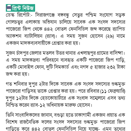
ডেস্ক রির্পোট:- সিরাজগঞ্জে বঙ্গবন্ধু সেতুর পশ্চিম সংযোগ সড়ক
গোলচত্বর এলাকায় অভিযান চালিয়ে সাবেক এক সংসদ সদস্যের
পাজেরো জিপ থেকে ৪৪২ বোতল ফেনসিডিল জব্দ করেছে র‌্যাপিড
অ্যাকশন ব্যাটালিয়ন (র‌্যাব)। এ সময় সুজন হোসেন (২৯) নামে
একজন মাদকব্যবসায়ীকে গ্রেপ্তার করা হয়।
সুজন চাঁদপুর জেলার মতলব উত্তর থানার এখলাছপুর গ্রামের বাসিন্দা।
এ সময় মাদকদ্রব্য পরিবহনে ব্যবহৃত একটি পাজেরো জিপ গাড়ি,
একটি মোবাইল ফোন, দুটি সিমকার্ড এবং নগদ ৫ হাজার ২৩২ টাকা
জব্দ করা হয়।
গত শনিবার দুপুর ২টার দিকে সাবেক এক সংসদ সদস্যের শুল্কমুক্ত
পাজেরো গাড়িসহ তাকে গ্রেপ্তার করা হয়। পরে রবিবার (১১ ফেব্রুয়ারি)
দুপুর ১২টার দিকে হেডকোয়ার্টারে এক সংবাদ সম্মেলনে এসব তথ্য
নিশ্চিত করেন র‌্যাব-১২ অধিনায়ক মারুফ হোসেন।
তিনি সাংবাদিকদের জানান, বগুড়া হতে ঢাকাগামী একজন প্রয়াত এক
বিশেষ রাজনৈতিক দলের সংসদ সদস্যের শুল্কমুক্ত পাজেরো জিপ
গাড়িতে করে ৪৪২ বোতল ফেনসিডিল নিয়ে যাচ্ছে- এমন তথ্যের