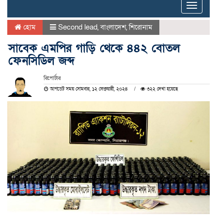
Toggle
naviga
হোম
Second lead
,
বাংলাদেশ
,
শিরোনাম
সাবেক এমপির গাড়ি থেকে ৪৪২ বোতল
ফেনসিডিল জব্দ
রিপোর্টার
আপডেট সময় সোমবার, ১২ ফেব্রুয়ারী, ২০২৪
৩২২ দেখা হয়েছে