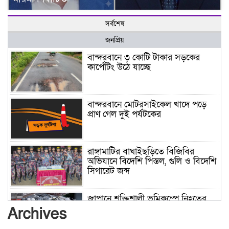
সর্বশেষ
জনপ্রিয়
বান্দরবানে ৩ কোটি টাকার সড়কের
কার্পেটিং উঠে যাচ্ছে
বান্দরবানে মোটরসাইকেল খাদে পড়ে
প্রাণ গেল দুই পর্যটকের
রাঙ্গামাটির বাঘাইছড়িতে বিজিবির
অভিযানে বিদেশি পিস্তল, গুলি ও বিদেশি
সিগারেট জব্দ
জাপানে শক্তিশালী ভূমিকম্পে নিহতের
সংখ্যা বেড়ে ৩৪
Archives