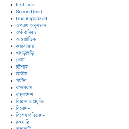
first lead
Second lead
Uncategorized
অপরাধ-অনুসন্ধান
অর্থ-বানিজ্য
আন্তর্জাতিক
কক্সবাজার
খাগড়াছড়ি
খেলা
চট্রগ্রাম
জাতীয়
পর্যটন
বান্দরবান
বাংলাদেশ
বিজ্ঞান ও প্রযুক্তি
বিনোদন
বিশেষ প্রতিবেদন
রকমারি