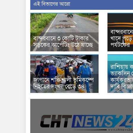
এই বিভাগের আরো
বান্দরবা
বান্দরবানে ৩ কোটি টাকার
খাদে পড়ে 
সড়কের কার্পেটিং উঠে যাচ্ছে
পর্যটকের
রাশিয়ায় ক
ভ্যাকসিন 
জাপানে শক্তিশালী ভূমিকম্পে
কার্যকরভ
নিহতের সংখ্যা বেড়ে ৩৪
দাবি বিজ্ঞ