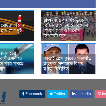
রাঙ্গামাটির বাঘাইছড়িতে
নে মোটরসাইকেল
বিজিবির অভিযানে বিদেশি
প্রাণ গেল দুই
পিস্তল, গুলি ও বিদেশি
সিগারেট জব্দ
্যানসারের
রোগীর শরীরে
কাপ্তাই প্রেস ক্লাবের সভাপতি
াবে কাজ করছে,
মাহফুজ, সম্পাদক রিপন
ানীর
মারমা নির্বাচিত
Facebook
Twitter
Linkedin
In