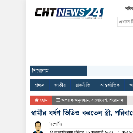
শনিব
শিরোনাম
প্রচ্ছদ
জাতীয়
রাজনীতি
আন্তর্জাতিক
অর
হোম
অপরাধ-অনুসন্ধান
,
বাংলাদেশ
,
শিরোনাম
স্বামীর ধর্ষণ ভিডিও করতেন স্ত্রী, পরিবা
রিপোর্টার
আপডেট সময় শনিবার, ১০ ফেব্রুয়ারী, ২০২৪
৫৬০ 