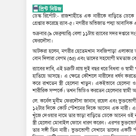
ডেস্ক রির্পোট:- রাজশাহীতে এক নারীকে বাড়িতে ডেক
গ্রেপ্তার করেছে র‌্যাব-৫। নগরীর অভিজাত পদ্মা আবা
শুক্রবার (৯ ফেব্রুয়ারি) বেলা ১১টায় র‌্যাবের সদর দপ্তরে
ফেরদৌসা।
আটকরা হলেন, নগরীর হেতেমখান সবজিপাড়া এলাকার আলমগ
বোন দিলারা বেগম (৩৫) এবং তাদের সহযোগী মমতাজ ব
র‌্যাবের দাবি, এই চক্রটি প্রায় দুই বছর ধরে বিধবা ও স্বা
হাতিয়ে আসছে। এ ক্ষেত্রে কৌশলে নারীদের ধর্ষণ ক
করে রাখতেন স্ত্রী হেলেনা খাতুন। একইভাবে হেলেনা
শারীরিক সম্পর্কে। তখন ভিডিও করতেন হেলেনার স্বামী
লে. কর্নেল মুনীম ফেরদৌসা জানান, রয়েল এবং ভুক্তভোগ
১২টার দিকে কোর্ট স্টেশনের দিকে আসেন এক নারী। 
খুঁজে দেওয়ার নামে তার ভাড়া বাড়িতে ডেকে আনেন ওই ন
স্ত্রী হেলেনা মোবাইল ফোনে ধারণ করেন। এরপর ভুক্তভ
তার সঙ্গী তিন নারী। ভুক্তভোগী সেখানে তাদের একটি স