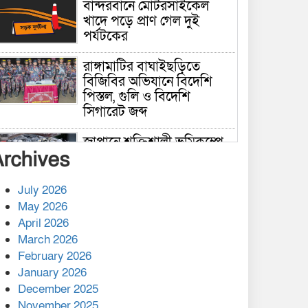
বান্দরবানে মোটরসাইকেল
খাদে পড়ে প্রাণ গেল দুই
পর্যটকের
রাঙ্গামাটির বাঘাইছড়িতে
বিজিবির অভিযানে বিদেশি
পিস্তল, গুলি ও বিদেশি
সিগারেট জব্দ
জাপানে শক্তিশালী ভূমিকম্পে
Archives
নিহতের সংখ্যা বেড়ে ৩৪
July 2026
রাশিয়ায় ক্যানসারের ভ্যাকসিন
May 2026
রোগীর শরীরে কার্যকরভাবে
April 2026
কাজ করছে, দাবি বিজ্ঞানীর
March 2026
February 2026
কাপ্তাই প্রেস ক্লাবের সভাপতি
মাহফুজ, সম্পাদক রিপন মারমা
January 2026
নির্বাচিত
December 2025
November 2025