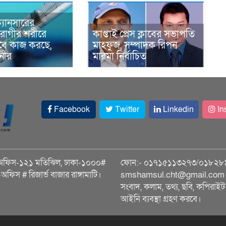
্যানসারের
রোগীর শরীরে
কাপ্তাই প্রেস ক্লাবের সভাপতি
াবে কাজ করছে,
মাহফুজ, সম্পাদক রিপন
ানীর
মারমা নির্বাচিত
Facebook
Twitter
Linkedin
In
অফিস-১২১ মতিঝিল, ঢাকা-১০০০#
ফোন:- ০১৭১৫১১৩২৭৩/০১৮২৮
ি-অফিস # রিজার্ভ বাজার রাঙ্গামাটি।
smshamsul.cht@gmail.com স
সংবাদ, কলাম, তথ্য, ছবি, কপিরাইট 
আইনি ব্যবস্থা গ্রহণ করবে।