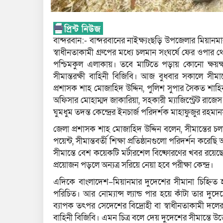
বান্দরবান:- বান্দরবানের নাইক্ষ্যংছড়ি উপজেলার মিয়ান
স্বাধীনতাকামী গ্রুপের মধ্যে চলমান সংঘর্ষে ফের ওপার 
পশ্চিমকুল এলাকায়। তবে মাটিতে পড়ায় কোনো ক্ষয়ক্ষ
সীমান্তরক্ষী বাহিনী বিজিবি। আজ বুধবার সকালে সীমান
প্রশাসক শাহ মোজাহিদ উদ্দিন, পুলিশ সুপার সৈকত শাহিন
অফিসার মোহাম্মদ জাকারিয়া, সহকারী ম্যাজিস্ট্রেট রাজেস 
ঘুমধুম তদন্ত কেন্দ্রের ইনচার্জ পরিদর্শক মাহাফুজুর রহমা
জেলা প্রশাসক শাহ মোজাহিদ উদ্দিন বলেন, সীমান্তের চলমান
পয়েন্ট, সীমান্তবর্তী শিক্ষা প্রতিষ্ঠানগুলো পরিদর্শন করে
সীমান্তে বেশ কয়েকটি মর্টারশেল বিষ্ফোরণের খবর রয়েছে। 
প্রয়োজন পড়লে অন্যত্র সরিয়ে নেয়া হবে পরীক্ষা কেন্দ্র।
এদিকে বাংলাদেশ–মিয়ানমার দুদেশের সীমানা চিহ্নিত হ
পরিচিত। আর নোম্যান্স ল্যান্ড পার হয়ে কাঁটা তার দ
ব্যাপক তৎপর সেদেশের বিদ্রোহী বা স্বাধীনতাকামী দলের
বাহিনী বিজিবি। এমন চিত্র বলে দেয় দুদেশের সীমান্তে 