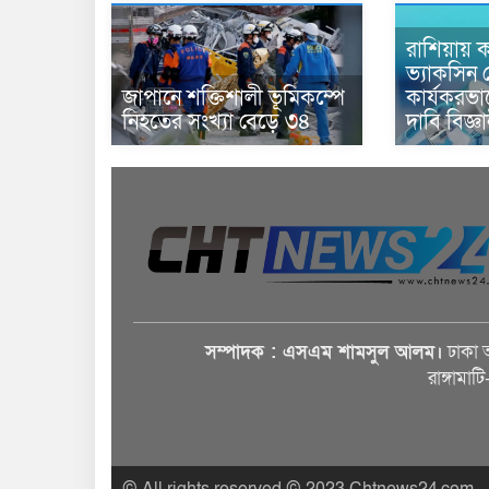
রাশিয়ায় ক
ভ্যাকসিন 
জাপানে শক্তিশালী ভূমিকম্পে
কার্যকরভ
নিহতের সংখ্যা বেড়ে ৩৪
দাবি বিজ্ঞ
সম্পাদক : এসএম শামসুল আলম।
ঢাকা 
রাঙ্গামাট
© All rights reserved © 2023 Chtnews24.com