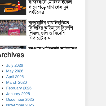
বান্দরবানে মোটরসাইকেল
খাদে পড়ে প্রাণ গেল দুই
পর্যটকের
রাঙ্গামাটির বাঘাইছড়িতে
বিজিবির অভিযানে বিদেশি
পিস্তল, গুলি ও বিদেশি
সিগারেট জব্দ
জাপানে শক্তিশালী ভূমিকম্পে
Archives
নিহতের সংখ্যা বেড়ে ৩৪
July 2026
রাশিয়ায় ক্যানসারের ভ্যাকসিন
May 2026
রোগীর শরীরে কার্যকরভাবে
April 2026
কাজ করছে, দাবি বিজ্ঞানীর
March 2026
February 2026
কাপ্তাই প্রেস ক্লাবের সভাপতি
মাহফুজ, সম্পাদক রিপন মারমা
January 2026
নির্বাচিত
December 2025
November 2025