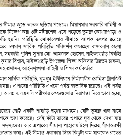
ম
মার সীমান্ত জুড়ে আতঙ্ক ছড়িয়ে পড়েছে। মিয়ানমার সরকারি বাহিনী ও
থেকে নিক্ষেপ করা ৩টি মর্টারশেল এসে পড়েছে তুমব্রু কোণারপাড়া ও
তি হয়নি। পরিস্থিতি মোকাবেলায় সীমান্তে ব্যাপক তৎপর রয়েছে
্তের চলমান সার্বিক পরিস্থিতি পরিদর্শন করেছেন বান্দরবান জেলা
, সহকারী পুলিশ সুপার মো. আমজাদ হোসেন, নাইক্ষ্যংছড়ি নির্বাহী
কুমার বিশ্বাস, নাইক্ষ্যংছড়ি উপজেলা শিক্ষা অফিসার ত্রিরতন চাকমা,
নসহ প্রশাসন, আইনশৃংখলা বাহিনী ও শিক্ষা কর্মকর্তারা।
 সার্বিক পরিস্থিতি, ঘুমধুম ইউনিয়নে নির্মাণাধীন রোহিঙ্গা ট্রানজিট
ছি আমরা। এপারের পরিস্থিতি এখনো পর্যন্ত স্বাভাবিক রয়েছে। এই পর্যন্ত
আসন্ন এসএসসি পরীক্ষার কেন্দ্রগুলোর নিরাপত্তা নিয়ে ভাবা হচ্ছে,
য়েছে ছোট্ট একটি পাহাড়ি ছড়ার মাধ্যমে। যেটি তুমব্রু খাল নামে
ুদেশেকে ভাগ করেছে। সেই কাঁটা তারের ওপারে দূর থেকে দেখা যায়
 সদস্যদের। আর এপারের সীমানা পাহারায় টহল দিচ্ছে সীমান্তরক্ষী
উত্তেজনার কথা। এই সীমান্ত এলাকায় দিনে কিছুটা কম থাকলেও রাতের