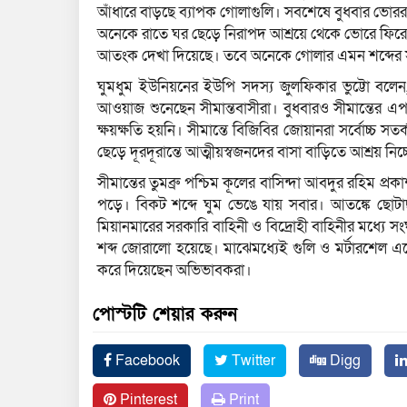
আঁধারে বাড়ছে ব্যাপক গোলাগুলি। সবশেষে বুধবার ভোররাতে
অনেকে রাতে ঘর ছেড়ে নিরাপদ আশ্রয়ে থেকে ভোরে ফিরেছ
আতংক দেখা দিয়েছে। তবে অনেকে গোলার এমন শব্দের সঙ
ঘুমধুম ইউনিয়নের ইউপি সদস্য জুলফিকার ভুট্টো বলেন, 
আওয়াজ শুনেছেন সীমান্তবাসীরা। বুধবারও সীমান্তের 
ক্ষয়ক্ষতি হয়নি। সীমান্তে বিজিবির জোয়ানরা সর্বোচ্চ 
ছেড়ে দূরদূরান্তে আত্মীয়স্বজনদের বাসা বাড়িতে আশ্রয় নিচ্
সীমান্তের তুমব্রু পশ্চিম কূলের বাসিন্দা আবদুর রহিম প্
পড়ে। বিকট শব্দে ঘুম ভেঙে যায় সবার। আতঙ্কে ছোটাছ
মিয়ানমারের সরকারি বাহিনী ও বিদ্রোহী বাহিনীর মধ্যে
শব্দ জোরালো হয়েছে। মাঝেমধ্যেই গুলি ও মর্টারশেল এসে
করে দিয়েছেন অভিভাবকরা।
পোস্টটি শেয়ার করুন
Facebook
Twitter
Digg
Pinterest
Print