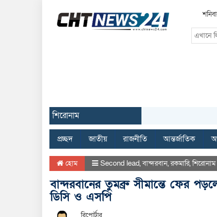
শনিবা
শিরোনাম
প্রচ্ছদ
জাতীয়
রাজনীতি
আন্তর্জাতিক
অর
হোম
Second lead
,
বান্দরবান
,
রকমারি
,
শিরোনাম
বান্দরবানের তুমব্রু সীমান্তে ফের পড়ল
ডিসি ও এসপি
রিপোর্টার