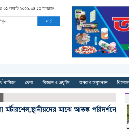
র, ০১ অগাস্ট ২০২৬, ০৪:১৩ অপরাহ্ন
সার্চ
্থ-বানিজ্য
খেলা
বিজ্ঞান ও প্রযুক্তি
অপরাধ-অনুসন্ধান
বিনোদ
ো মর্টারশেল,স্থানীয়দের মাঝে আতঙ্ক পরিদর্শনে