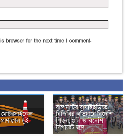
is browser for the next time I comment.
রাঙ্গামাটির বাঘাইছড়িতে
নে মোটরসাইকেল
বিজিবির অভিযানে বিদেশি
প্রাণ গেল দুই
পিস্তল, গুলি ও বিদেশি
সিগারেট জব্দ