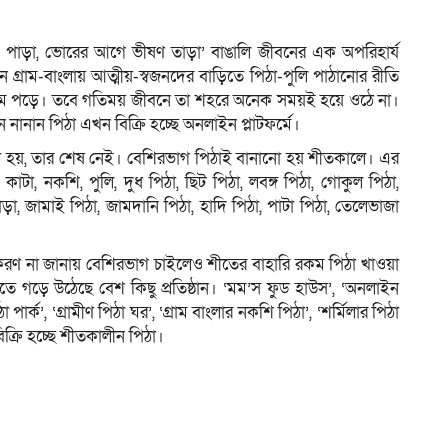
ুটুম পাড়া, ভোরের আগে ভীষণ তাড়া’ বাঙালি জীবনের এক অপরিহার্য
ন গ্রাম-বাংলায় আত্মীয়-স্বজনদের বাড়িতে পিঠা-পুলি পাঠানোর রীতি
ম
ধুম পড়ে। তবে গতিময় জীবনে তা শহরে অনেক সময়ই হয়ে ওঠে না।
নানান পিঠা এখন বিক্রি হচ্ছে অনলাইন প্লাটফর্মে।
া হয়, তার শেষ নেই। বেশিরভাগ পিঠাই বানানো হয় শীতকালে। এর
 কাটা, নকশি, পুলি, দুধ পিঠা, ছিট পিঠা, লবঙ্গ পিঠা, গোকুল পিঠা,
রাজোড়া, জামাই পিঠা, জামদানি পিঠা, হাদি পিঠা, পাটা পিঠা, তেলেভাজা
করণ না জানায় বেশিরভাগ চাইলেও শীতের বাহারি রকম পিঠা খাওয়া
িতে গড়ে উঠেছে বেশ কিছু প্রতিষ্ঠান। ‘মম’স ফুড হাউস’, ‘অনলাইন
 পার্ক’, ‘গ্রামীণ পিঠা ঘর’, ‘গ্রাম বাংলার নকশি পিঠা’, ‘শর্মিলার পিঠা
িক্রি হচ্ছে শীতকালীন পিঠা।