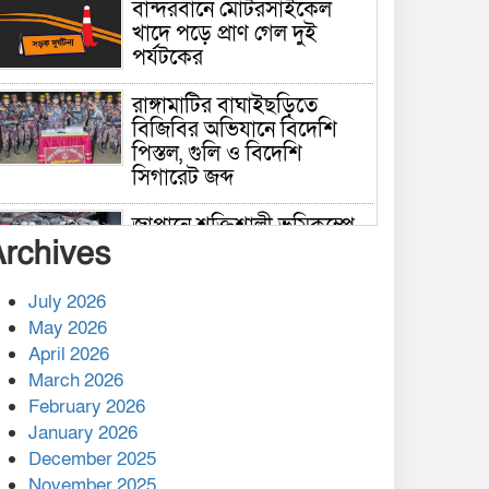
বান্দরবানে মোটরসাইকেল
খাদে পড়ে প্রাণ গেল দুই
পর্যটকের
রাঙ্গামাটির বাঘাইছড়িতে
বিজিবির অভিযানে বিদেশি
পিস্তল, গুলি ও বিদেশি
সিগারেট জব্দ
জাপানে শক্তিশালী ভূমিকম্পে
Archives
নিহতের সংখ্যা বেড়ে ৩৪
July 2026
রাশিয়ায় ক্যানসারের ভ্যাকসিন
May 2026
রোগীর শরীরে কার্যকরভাবে
April 2026
কাজ করছে, দাবি বিজ্ঞানীর
March 2026
February 2026
কাপ্তাই প্রেস ক্লাবের সভাপতি
মাহফুজ, সম্পাদক রিপন মারমা
January 2026
নির্বাচিত
December 2025
November 2025