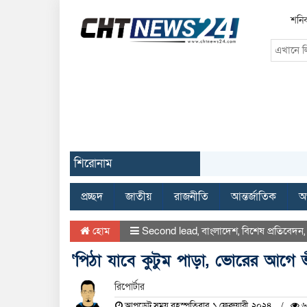
শনিব
শিরোনাম
প্রচ্ছদ
জাতীয়
রাজনীতি
আন্তর্জাতিক
অর
হোম
Second lead
,
বাংলাদেশ
,
বিশেষ প্রতিবেদন
‘পিঠা যাবে কুটুম পাড়া, ভোরের আগে 
রিপোর্টার
আপডেট সময় বৃহস্পতিবার, ১ ফেব্রুয়ারী, ২০২৪
৬