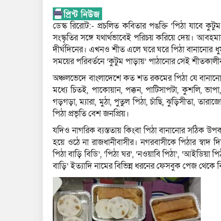
ডেস্ক রিরোট:- প্রচলিত কবিতার পঙক্তি ‘পিঠা যাবে ক
সংস্কৃতির সঙ্গে যথার্থভাবেই পরিচয় করিয়ে দেয়। আবহমা
দীর্ঘদিনের। এখনও শীত এলে ঘরে ঘরে পিঠা বানানোর 
সময়ের পরিবর্তনে ‘কুটুম পাড়ায়’ পাঠানোর সেই শীতকালীন 
অঞ্চলভেদে বাংলাদেশে কত শত রকমের পিঠা যে বানানে
মধ্যে চিতই, পাকোয়ান, পক্কন, পাটিসাপটা, কুশলি, ভাপা,
গড়গড়া, ম্যারা, মুঠা, পুতুল পিঠা, চাঁছি, ঝুড়িসীতা, তা
পিঠা প্রভৃতি বেশ জনপ্রিয়।
যদিও নাগরিক ব্যস্ততায় কিংবা পিঠা বানানোর সঠিক উপ
হয়ে ওঠে না রাজধানীবাসীর। নগরবাসীকে পিঠার স্বাদ দ
পিঠা বাড়ি বিডি’, ‘পিঠা ঘর’, ‘নওয়াবি পিঠা’, ‘আইডিয়া পিঠা
বাড়ি’ ইত্যাদি নামের বিভিন্ন ধরনের ফেসবুক পেজ থেকে ব