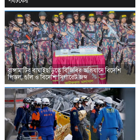
পর্যটকের
রাঙ্গামাটির বাঘাইছড়িতে বিজিবির অভিযানে বিদেশি
পিস্তল, গুলি ও বিদেশি সিগারেট জব্দ