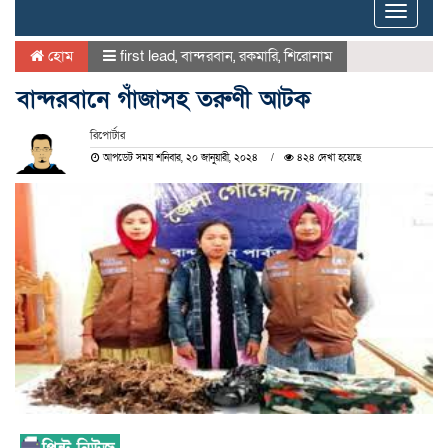
Toggle
naviga
হোম
first lead
,
বান্দরবান
,
রকমারি
,
শিরোনাম
বান্দরবানে গাঁজাসহ তরুণী আটক
রিপোর্টার
আপডেট সময় শনিবার, ২০ জানুয়ারী, ২০২৪
৪২৪ দেখা হয়েছে