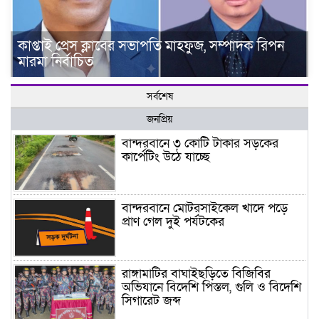
কাপ্তাই প্রেস ক্লাবের সভাপতি মাহফুজ, সম্পাদক রিপন
মারমা নির্বাচিত
সর্বশেষ
জনপ্রিয়
বান্দরবানে ৩ কোটি টাকার সড়কের
কার্পেটিং উঠে যাচ্ছে
বান্দরবানে মোটরসাইকেল খাদে পড়ে
প্রাণ গেল দুই পর্যটকের
রাঙ্গামাটির বাঘাইছড়িতে বিজিবির
অভিযানে বিদেশি পিস্তল, গুলি ও বিদেশি
সিগারেট জব্দ