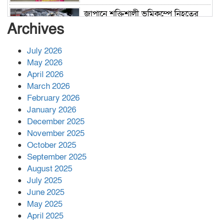
জাপানে শক্তিশালী ভূমিকম্পে নিহতের
সংখ্যা বেড়ে ৩৪
Archives
July 2026
রাশিয়ায় ক্যানসারের ভ্যাকসিন রোগীর
May 2026
শরীরে কার্যকরভাবে কাজ করছে, দাবি
April 2026
বিজ্ঞানীর
March 2026
February 2026
কাপ্তাই প্রেস ক্লাবের সভাপতি মাহফুজ,
January 2026
সম্পাদক রিপন মারমা নির্বাচিত
December 2025
November 2025
October 2025
মালয়েশিয়ার প্রধানমন্ত্রীকে চিঠি দেয়ার
September 2025
পর ফোন তারেক রহমানের,গ্যাস সঙ্কট
মোকাবিলায় সহায়তার আশ্বাস
August 2025
July 2025
June 2025
২২১ কোটি টাকা বেড়েছে রেলের আয়,
কীভাবে?
May 2025
April 2025