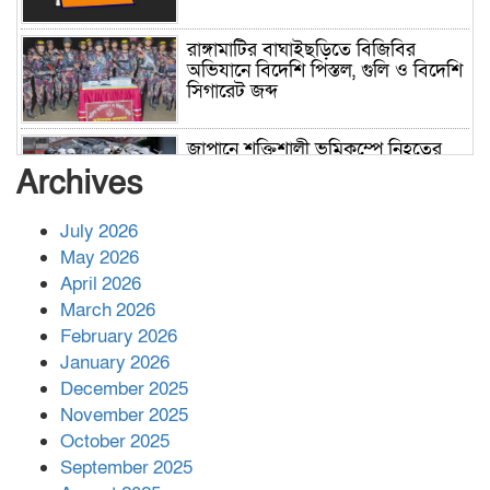
রাঙ্গামাটির বাঘাইছড়িতে বিজিবির
অভিযানে বিদেশি পিস্তল, গুলি ও বিদেশি
সিগারেট জব্দ
জাপানে শক্তিশালী ভূমিকম্পে নিহতের
সংখ্যা বেড়ে ৩৪
Archives
July 2026
রাশিয়ায় ক্যানসারের ভ্যাকসিন রোগীর
May 2026
শরীরে কার্যকরভাবে কাজ করছে, দাবি
April 2026
বিজ্ঞানীর
March 2026
February 2026
কাপ্তাই প্রেস ক্লাবের সভাপতি মাহফুজ,
January 2026
সম্পাদক রিপন মারমা নির্বাচিত
December 2025
November 2025
October 2025
মালয়েশিয়ার প্রধানমন্ত্রীকে চিঠি দেয়ার
September 2025
পর ফোন তারেক রহমানের,গ্যাস সঙ্কট