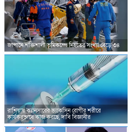
জাপানে শক্তিশালী ভূমিকম্পে নিহতের সংখ্যা বেড়ে ৩৪
রাশিয়ায় ক্যানসারের ভ্যাকসিন রোগীর শরীরে
কার্যকরভাবে কাজ করছে, দাবি বিজ্ঞানীর