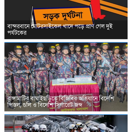
বান্দরবানে মোটরসাইকেল খাদে পড়ে প্রাণ গেল দুই
পর্যটকের
রাঙ্গামাটির বাঘাইছড়িতে বিজিবির অভিযানে বিদেশি
পিস্তল, গুলি ও বিদেশি সিগারেট জব্দ