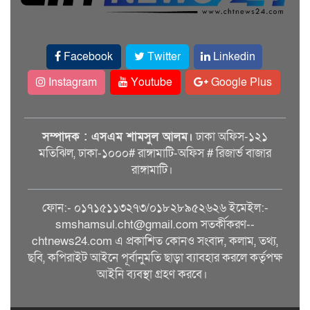
Facebook
Twitter
Linkedin
Instagram
Youtube
Google Plus
সম্পাদক : এসএম শামসুল আলম।
ঢাকা অফিস-১২১
মতিঝিল, ঢাকা-১০০০# রাঙ্গামাটি-অফিস # রিজার্ভ বাজার
রাঙ্গামাটি।
ফোন:- ০১৭১৫১১৩২৭৩/০১৮২৮৯৫২৬২৬ ইমেইল:-
smshamsul.cht@gmail.com সতর্কীকরণ--
chtnews24.com এ প্রকাশিত কোনও সংবাদ, কলাম, তথ্য,
ছবি, কপিরাইট আইনে পূর্বানুমতি ছাড়া ব্যাবহার করলে কর্তৃপক্ষ
আইনি ব্যবস্থা গ্রহণ করবে।