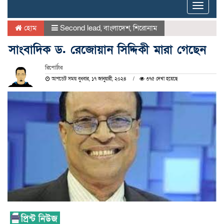
Toggle
naviga
হোম
Second lead
,
বাংলাদেশ
,
শিরোনাম
সাংবাদিক ড. রেজোয়ান সিদ্দিকী মারা গেছেন
রিপোর্টার
আপডেট সময় বুধবার, ১৭ জানুয়ারী, ২০২৪
৩৭৫ দেখা হয়েছে