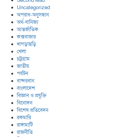
Second lead
Uncategorized
অপরাধ-অনুসন্ধান
অর্থ-বানিজ্য
আন্তর্জাতিক
কক্সবাজার
খাগড়াছড়ি
খেলা
চট্রগ্রাম
জাতীয়
পর্যটন
বান্দরবান
বাংলাদেশ
বিজ্ঞান ও প্রযুক্তি
বিনোদন
বিশেষ প্রতিবেদন
রকমারি
রাঙ্গামাটি
রাজনীতি