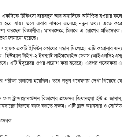
ার। একদিকে চিকিৎসা ব্যয়বহুল আর অন্যদিকে অনিশ্চিত হওয়ার ফলে
েষ হয়ে যায়। তবে এবার সামনে এসেছে নতুন তথ্য। এতে করে
ম
আশা করছেন বিজ্ঞানীরা। মানবদেহে মিলবে এ রোগের প্রতিষেধক।
এ তথ্য জানানো হয়েছে।
ন্য সহায়ক একটি ইমিউন কোষের সন্ধান মিলেছে। এটি করোনার জন্য
বে। হিউম্যান টাইপ-২ ইনন্যাট লাইমফোইড সেলস (আইএলসি২এস)
বে। এটি ইঁদুরেরর ওপর প্রয়োগ করা হয়েছে। এরপর গবেষকরা এ
রীক্ষা চালানো হয়েছিল। তবে নতুন গবেষণায় দেখা গিয়েছে যে
েল ট্রান্সপ্ল্যানটেশন বিভাগের প্রফেসর জিয়ানহুয়া ইউ এ জানান,
ারের বিরুদ্ধে কাজ করতে সক্ষম। এটি ব্লাড ক্যানসার ও সোলিড
তিষেধক