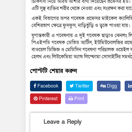
চিকিৎসা নিয়ে আরও আশার বাণী দিয়েছেন প্রফেসর ইউ।
এটি সুস্থ ব্যক্তির শরীর থেকে নেওয়া এবং সংরক্ষণ করা যা
একই বিভাগের অপর গবেষক প্রফেসর মাইকেল ক্যালিজ
বেশিরভাগ ক্ষেত্রে ফুসফুস, নাড়িভুঁড়ি ও ত্বকে পাওয়া যায়।
যুগান্তকারী এ গবেষণায় এ দুই গবেষক ছাড়াও ঝেনলং ল
পিএইপডি গবেষক ডেভিড আর্টিস, ইউমিউনোলজির প্রফেসর
বাওয়েল ডিজিজ ও মেডিসিন গবেষণা পরিচালক ওয়েইল কর্
হেলথ এবং লিউকেমিয়া অ্যান্ড লিম্ফোমা সোসাইটির সমর্
পোস্টটি শেয়ার করুন
Facebook
Twitter
Digg
Pinterest
Print
Leave a Reply