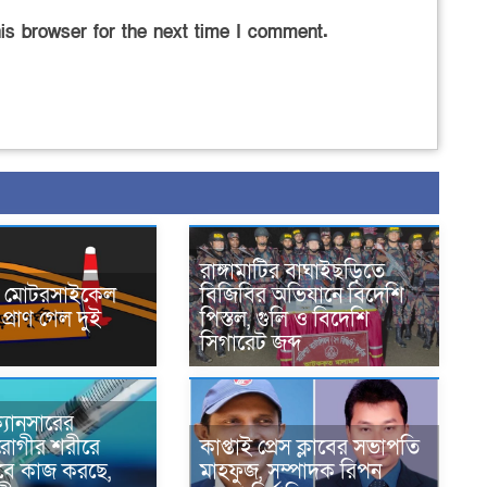
is browser for the next time I comment.
রাঙ্গামাটির বাঘাইছড়িতে
নে মোটরসাইকেল
বিজিবির অভিযানে বিদেশি
প্রাণ গেল দুই
পিস্তল, গুলি ও বিদেশি
সিগারেট জব্দ
্যানসারের
রোগীর শরীরে
কাপ্তাই প্রেস ক্লাবের সভাপতি
াবে কাজ করছে,
মাহফুজ, সম্পাদক রিপন