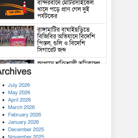
বান্দরবানে মোটরসাইকেল
খাদে পড়ে প্রাণ গেল দুই
পর্যটকের
রাঙ্গামাটির বাঘাইছড়িতে
বিজিবির অভিযানে বিদেশি
পিস্তল, গুলি ও বিদেশি
সিগারেট জব্দ
জাপানে শক্তিশালী ভূমিকম্পে
Archives
নিহতের সংখ্যা বেড়ে ৩৪
July 2026
রাশিয়ায় ক্যানসারের ভ্যাকসিন
May 2026
রোগীর শরীরে কার্যকরভাবে
April 2026
কাজ করছে, দাবি বিজ্ঞানীর
March 2026
February 2026
কাপ্তাই প্রেস ক্লাবের সভাপতি
মাহফুজ, সম্পাদক রিপন মারমা
January 2026
নির্বাচিত
December 2025
November 2025