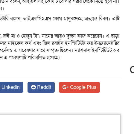
 তিনি বলেন, আইএলসি২ কোষটি রোগীর শরীর থেকে নিতে হবে না।
বে।
িউরি বলেন, আইএলসি২এস কোষ মানুবদেহে অত্যান্ত বিরল। এটি
ি, রুই মা ও হেজুন ট্যাং নামের আরও দুজন কাজ করেছেন। এ ছাড়া
 মাইকেল কর্স এবং জিল রবার্টস ইনস্টিটিউট ফর ইনফ্ল্যামেটরির
নেলও এ গবেষণার সাথে সম্পৃক্ত ছিলেন। ন্যাশনাল ইনস্টিটিউট অব
থনে এ গবেষণাটি পরিচালিত হয়েছে।
Linkedin
Reddit
Google Plus