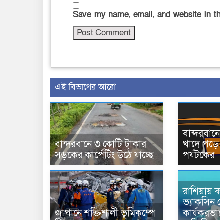
Save my name, email, and website in th
এই বিভাগের আরো
বান্দরবা
বান্দরবানে ৩ কোটি টাকার
খাদে পড়ে 
সড়কের কার্পেটিং উঠে যাচ্ছে
পর্যটকের
রাশিয়ায় ক
ভ্যাকসিন 
জাপানে শক্তিশালী ভূমিকম্পে
কার্যকরভ