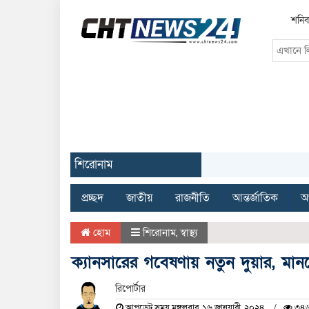
শনিব
শিরোনাম
প্রচ্ছদ
জাতীয়
রাজনীতি
আন্তর্জাতিক
অর
হোম
শিরোনাম
,
স্বাস্থ্য
ক্যানসারের গবেষণায় নতুন দুয়ার, মান
রিপোর্টার
আপডেট সময় মঙ্গলবার, ১৬ জানুয়ারী, ২০২৪
৩৪৬