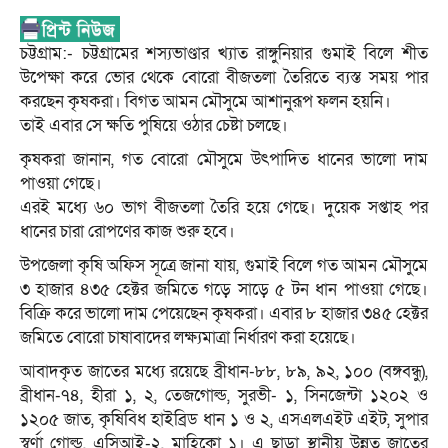
চট্টগ্রাম:- চট্টগ্রামের শস্যভাণ্ডার খ্যাত রাঙ্গুনিয়ার গুমাই বিলে শীত
উপেক্ষা করে ভোর থেকে বোরো বীজতলা তৈরিতে ব্যস্ত সময় পার
করছেন কৃষকরা। বিগত আমন মৌসুমে আশানুরূপ ফলন হয়নি।
তাই এবার সে ক্ষতি পুষিয়ে ওঠার চেষ্টা চলছে।
কৃষকরা জানান, গত বোরো মৌসুমে উৎপাদিত ধানের ভালো দাম
পাওয়া গেছে।
এরই মধ্যে ৬০ ভাগ বীজতলা তৈরি হয়ে গেছে। দুয়েক সপ্তাহ পর
ধানের চারা রোপণের কাজ শুরু হবে।
উপজেলা কৃষি অফিস সূত্রে জানা যায়, গুমাই বিলে গত আমন মৌসুমে
৩ হাজার ৪৩৫ হেক্টর জমিতে গড়ে সাড়ে ৫ টন ধান পাওয়া গেছে।
বিক্রি করে ভালো দাম পেয়েছেন কৃষকরা। এবার ৮ হাজার ৩৪৫ হেক্টর
জমিতে বোরো চাষাবাদের লক্ষ্যমাত্রা নির্ধারণ করা হয়েছে।
আবাদকৃত জাতের মধ্যে রয়েছে ব্রীধান-৮৮, ৮৯, ৯২, ১০০ (বঙ্গবন্ধু),
ব্রীধান-৭৪, হীরা ১, ২, তেজগোল্ড, সুরভী- ১, সিনজেন্টা ১২০২ ও
১২০৫ জাত, কৃষিবিধ হাইব্রিড ধান ১ ও ২, এসএলএইট এইট, সুপার
স্বর্ণা গোল্ড, এসিআই-২, মাহিকো ১। এ ছাড়া স্থানীয় উন্নত জাতের