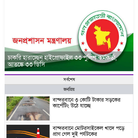
চাকরি হারাচ্ছেন হাইপ্রোফাইল ৩৩ পুলিশ কর্মকর্তা,
আতঙ্কে ৩৩ ডিসি
সর্বশেষ
জনপ্রিয়
বান্দরবানে ৩ কোটি টাকার সড়কের
কার্পেটিং উঠে যাচ্ছে
বান্দরবানে মোটরসাইকেল খাদে পড়ে
প্রাণ গেল দুই পর্যটকের