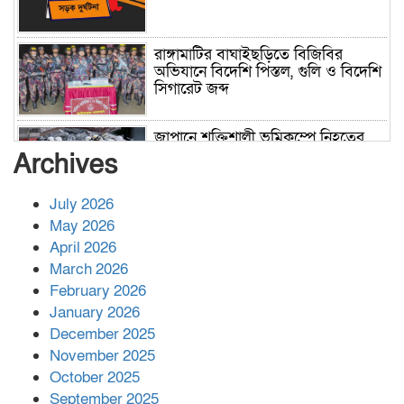
রাঙ্গামাটির বাঘাইছড়িতে বিজিবির
অভিযানে বিদেশি পিস্তল, গুলি ও বিদেশি
সিগারেট জব্দ
জাপানে শক্তিশালী ভূমিকম্পে নিহতের
সংখ্যা বেড়ে ৩৪
Archives
July 2026
রাশিয়ায় ক্যানসারের ভ্যাকসিন রোগীর
May 2026
শরীরে কার্যকরভাবে কাজ করছে, দাবি
April 2026
বিজ্ঞানীর
March 2026
February 2026
কাপ্তাই প্রেস ক্লাবের সভাপতি মাহফুজ,
January 2026
সম্পাদক রিপন মারমা নির্বাচিত
December 2025
November 2025
October 2025
মালয়েশিয়ার প্রধানমন্ত্রীকে চিঠি দেয়ার
September 2025
পর ফোন তারেক রহমানের,গ্যাস সঙ্কট