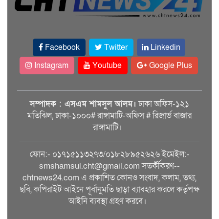
Facebook
Twitter
Linkedin
Instagram
Youtube
Google Plus
সম্পাদক : এসএম শামসুল আলম।
ঢাকা অফিস-১২১
মতিঝিল, ঢাকা-১০০০# রাঙ্গামাটি-অফিস # রিজার্ভ বাজার
রাঙ্গামাটি।
ফোন:- ০১৭১৫১১৩২৭৩/০১৮২৮৯৫২৬২৬ ইমেইল:-
smshamsul.cht@gmail.com সতর্কীকরণ--
chtnews24.com এ প্রকাশিত কোনও সংবাদ, কলাম, তথ্য,
ছবি, কপিরাইট আইনে পূর্বানুমতি ছাড়া ব্যাবহার করলে কর্তৃপক্ষ
আইনি ব্যবস্থা গ্রহণ করবে।