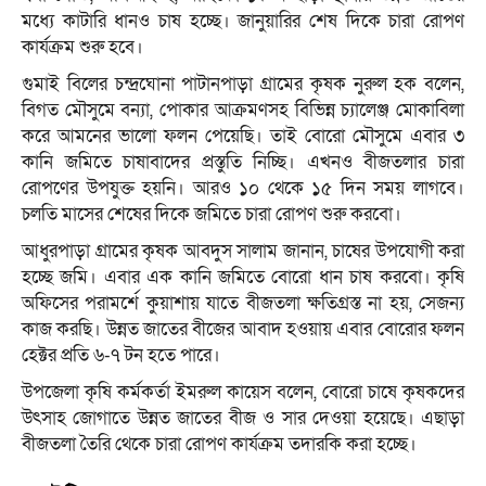
মধ্যে কাটারি ধানও চাষ হচ্ছে। জানুয়ারির শেষ দিকে চারা রোপণ
কার্যক্রম শুরু হবে।
গুমাই বিলের চন্দ্রঘোনা পাটানপাড়া গ্রামের কৃষক নুরুল হক বলেন,
বিগত মৌসুমে বন্যা, পোকার আক্রমণসহ বিভিন্ন চ্যালেঞ্জ মোকাবিলা
করে আমনের ভালো ফলন পেয়েছি। তাই বোরো মৌসুমে এবার ৩
কানি জমিতে চাষাবাদের প্রস্তুতি নিচ্ছি। এখনও বীজতলার চারা
রোপণের উপযুক্ত হয়নি। আরও ১০ থেকে ১৫ দিন সময় লাগবে।
চলতি মাসের শেষের দিকে জমিতে চারা রোপণ শুরু করবো।
আধুরপাড়া গ্রামের কৃষক আবদুস সালাম জানান, চাষের উপযোগী করা
হচ্ছে জমি। এবার এক কানি জমিতে বোরো ধান চাষ করবো। কৃষি
অফিসের পরামর্শে কুয়াশায় যাতে বীজতলা ক্ষতিগ্রস্ত না হয়, সেজন্য
কাজ করছি। উন্নত জাতের বীজের আবাদ হওয়ায় এবার বোরোর ফলন
হেক্টর প্রতি ৬-৭ টন হতে পারে।
উপজেলা কৃষি কর্মকর্তা ইমরুল কায়েস বলেন, বোরো চাষে কৃষকদের
উৎসাহ জোগাতে উন্নত জাতের বীজ ও সার দেওয়া হয়েছে। এছাড়া
বীজতলা তৈরি থেকে চারা রোপণ কার্যক্রম তদারকি করা হচ্ছে।