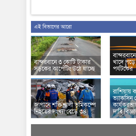
এই বিভাগের আরো
বান্দরবা
বান্দরবানে ৩ কোটি টাকার
খাদে পড়ে 
সড়কের কার্পেটিং উঠে যাচ্ছে
পর্যটকের
রাশিয়ায় ক
ভ্যাকসিন 
জাপানে শক্তিশালী ভূমিকম্পে
কার্যকরভ
নিহতের সংখ্যা বেড়ে ৩৪
দাবি বিজ্ঞ