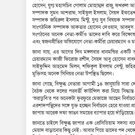
হোসেন, যুগ্ম মহাসচিব গোলাম মোহাম্মদ রাজু, ফখরুল 
সম্পাদক সুমন আশরাফ, সাইফুল ইসলাম, সৈয়দ ইফতেখার 
সম্পাদক জহিরুল ইসলাম মিন্টু, যুগ্ম যুব বিষয়ক সম্পাদ
সাংগঠনিক সম্পাদক আকতার হোসেন দেওয়ান, আবদুস 
সংগঠনের অনেক নেতা-কর্মীও তাদের দাবি করে বিক্ষোভ 
এবং স্বজনপ্রীতির অভিযোগে নেতা-কর্মীরা চেয়ারম্যান 
জানা যায়, এর আগের দিন মঙ্গলবার ধানমন্ডির একটি
চেয়ারম্যান কাজী ফিরোজ রশীদ, সৈয়দ আবু হোসেন বাবল
সাইফুদ্দিন আহমেদ মিলন, শফিকুল ইসলাম সেন্টু, জহিরু
মুক্তিসহ অনেক সিনিয়র নেতা উপস্থিত ছিলেন।
জানা গেছে, বিক্ষুব্ধ নেতারা আগামী ১৪ জানুয়ারি সারা 
বৈঠক থেকে দলের পরবর্তী কাউন্সিল করা নিয়ে সিদ্ধান্ত
‘ভরাডুবি’র পর অনেকটা ফুরফুরে মেজাজে আছেন নির্বা
এরশাদপন্থিদের সঙ্গে যুক্ত হচ্ছেন নির্বাচনে হেরে যাওয়া
জাপায় আরেক দফা ভাঙন সময়ের ব্যাপার হয়ে দাঁড়িয়েছে
জানতে চাইলে বিক্ষুব্ধ জাপার এক প্রেসিডিয়াম সদস্
মেয়াদ বাড়ানোর কিছু নেই। আবার গিয়ে তাদের পদ থেকে