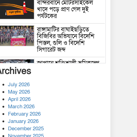
বান্দরবানে মোটরসাইকেল
খাদে পড়ে প্রাণ গেল দুই
পর্যটকের
রাঙ্গামাটির বাঘাইছড়িতে
বিজিবির অভিযানে বিদেশি
পিস্তল, গুলি ও বিদেশি
সিগারেট জব্দ
জাপানে শক্তিশালী ভূমিকম্পে
Archives
নিহতের সংখ্যা বেড়ে ৩৪
July 2026
রাশিয়ায় ক্যানসারের ভ্যাকসিন
May 2026
রোগীর শরীরে কার্যকরভাবে
April 2026
কাজ করছে, দাবি বিজ্ঞানীর
March 2026
February 2026
কাপ্তাই প্রেস ক্লাবের সভাপতি
মাহফুজ, সম্পাদক রিপন মারমা
January 2026
নির্বাচিত
December 2025
November 2025