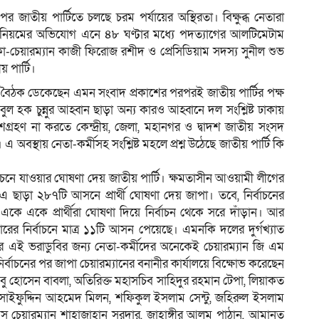
 পর জাতীয় পার্টিতে চলছে চরম পর্যায়ের অস্থিরতা। বিক্ষুব্ধ নেতারা
ানা অনিয়মের অভিযোগ এনে ৪৮ ঘণ্টার মধ্যে পদত্যাগের আলটিমেটাম
ো-চেয়ারম্যান কাজী ফিরোজ রশীদ ও প্রেসিডিয়াম সদস্য সুনীল শুভ
ম
 পার্টি।
নে বৈঠক ডেকেছেন এমন সংবাদ প্রকাশের পরপরই জাতীয় পার্টির পক্ষ
 হক চুন্নুর আহ্বান ছাড়া অন্য কারও আহ্বানে দল সংশ্লিষ্ট ঢাকায়
্রহণ না করতে কেন্দ্রীয়, জেলা, মহানগর ও দ্বাদশ জাতীয় সংসদ
এ অবস্থায় নেতা-কর্মীসহ সংশ্লিষ্ট মহলে প্রশ্ন উঠেছে জাতীয় পার্টি কি
্বাচনে যাওয়ার ঘোষণা দেয় জাতীয় পার্টি। ক্ষমতাসীন আওয়ামী লীগের
ছাড়া ২৮৭টি আসনে প্রার্থী ঘোষণা দেয় জাপা। তবে, নির্বাচনের
একে একে প্রার্থীরা ঘোষণা দিয়ে নির্বাচন থেকে সরে দাঁড়ান। আর
ের নির্বাচনে মাত্র ১১টি আসন পেয়েছে। এমনকি দলের দুর্গখ্যাত
লের এই ভরাডুবির জন্য নেতা-কর্মীদের অনেকেই চেয়ারম্যান জি এম
র্বাচনের পর জাপা চেয়ারম্যানের বনানীর কার্যালয়ে বিক্ষোভ করেছেন
বু হোসেন বাবলা, অতিরিক্ত মহাসচিব সাহিদুর রহমান টেপা, লিয়াকত
ী সাইফুদ্দিন আহমেদ মিলন, শফিকুল ইসলাম সেন্টু, জহিরুল ইসলাম
 চেয়ারম্যান শাহাজাহান সরদার, জাহাঙ্গীর আলম পাঠান, আমানত