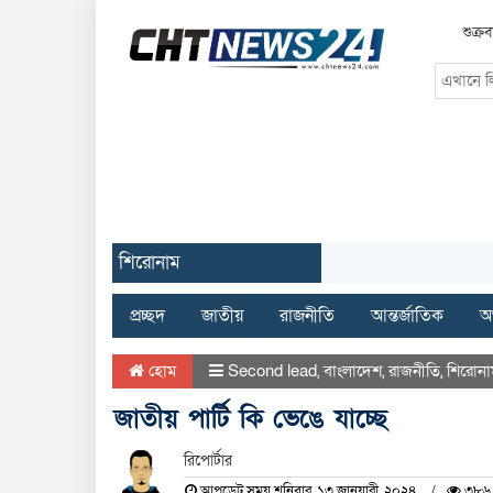
শুক্
শিরোনাম
প্রচ্ছদ
জাতীয়
রাজনীতি
আন্তর্জাতিক
অর
হোম
Second lead
,
বাংলাদেশ
,
রাজনীতি
,
শিরোনা
জাতীয় পার্টি কি ভেঙে যাচ্ছে
রিপোর্টার
আপডেট সময় শনিবার, ১৩ জানুয়ারী, ২০২৪
৩৮৬ 