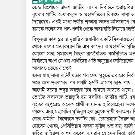
ডেস্ক রির্পোট:- দ্বাদশ জাতীয় সংসদ নির্বাচনে ভরাডুবির
বুধবার পার্টির চেয়ারম্যান ও মহাসচিবের বিরুদ্ধে ন
দিয়েছেন। এরই মধ্যে দলীয় শৃঙ্খলা ভঙ্গের অভিযোগে ক
রায়কে দলের সব পদ-পদবি থেকে অব্যাহতি দিয়েছে জাতীয়
বিক্ষুব্ধরা কাল ১৪ জানুয়ারি রাজধানীর একটি মিলনায়ত
থেকে দলের চেয়ারম্যান জি এম কাদের ও মহাসচিব মুজিবুল
কোনো সভা, সমাবেশ কিংবা রাজনৈতিক কর্মসূচিতে অংশগ
নির্বাচনে অংশ নেওয়া প্রার্থীদের প্রতি অনুরোধ জানিয়েছেন। 
আবারও ভেঙে যাচ্ছে?
জানা যায়, নানা নাটকীয়তার পর শেষ মুহূর্তে এবারের নির
সঙ্গে দেন-দরবারের পর দলটি ২৬টি আসনে ছাড় পায়। এ 
আগেই দলের ভঙ্গুর অবস্থার চিত্র সামনে আসতে থাকে। 
ভোটের ফলাফলে ভরাডুবি হয় দলটির। জাতীয় পার্টি এবার
বৃহত্তর রংপুরেও অনেক প্রার্থী জামানত হারিয়েছেন। দ
কাদের এবং মহাসচিব মুজিবুল হক চুন্নুকে দায়ী করছেন। নি
নেতা-কর্মীরা। বিক্ষোভে দলটির কো- চেয়ারম্যান সৈয়দ আ
হোসেন খোকা, প্রেসিডিয়াম সদস্য সুনীল শুভ রায়, হাজ
জহির, জহিরুল আলম রুবেল, এমরান হোসেন মিয়া, ভাইস