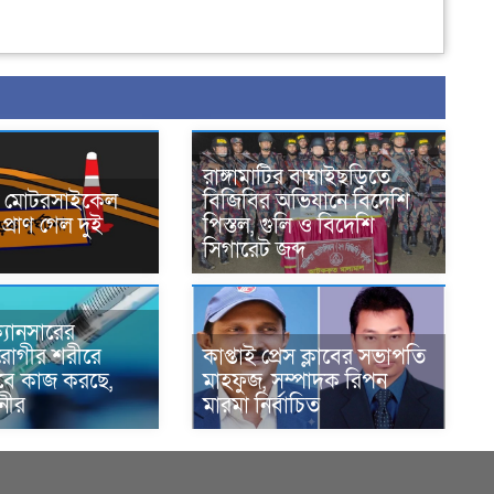
রাঙ্গামাটির বাঘাইছড়িতে
নে মোটরসাইকেল
বিজিবির অভিযানে বিদেশি
প্রাণ গেল দুই
পিস্তল, গুলি ও বিদেশি
সিগারেট জব্দ
্যানসারের
রোগীর শরীরে
কাপ্তাই প্রেস ক্লাবের সভাপতি
াবে কাজ করছে,
মাহফুজ, সম্পাদক রিপন
ানীর
মারমা নির্বাচিত