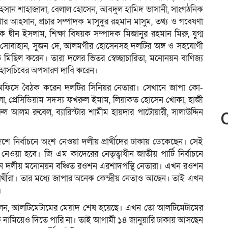
আহসান শাহাজাদা, বেলাল হোসেন, আবদুল হামিদ ভাসানী, সাংগঠনিক
আহসান, প্রচার সম্পাদক মাসুদুর রহমান মাসুম, তথ্য ও গবেষণা
ক দ্বীন ইসলাম, শিক্ষা বিষয়ক সম্পাদক মিজানুর রহমান মিরু, যুগ্ম
সোবাহান, সুজন দে, আলমগীর হোসেনসহ দলটির অঙ্গ ও সহযোগী
মিছিল করেন। তারা দলের ভিতর স্বেচ্ছাচারিতা, মনোনয়ন বাণিজ্য
ও মহাসচিবের অপসারণ দাবি করেন।
 অফিসে বৈঠক করেন দলটির সিনিয়র নেতারা। সেখানে জাপা কো-
া, প্রেসিডিয়াম সদস্য ফখরুল ইমাম, লিয়াকত হোসেন খোকা, হাজী
ল আলম রুবেল, ব্যারিস্টার শামীম হায়দার পাটোয়ারী, সালাউদ্দিন
দেশে নির্বাচনে অংশ নেওয়া দলীয় প্রার্থীদের ঢাকায় ডেকেছেন। সেই
 নেওয়া হবে। জি এম কাদেরের নেতৃত্বাধীন জাতীয় পার্টি নির্বাচনে
চনে দলীয় মনোনয়ন বঞ্চিত রওশন এরশাদপন্থি নেতারা। এখন রওশন
 প্রার্থীরা। তার মধ্যে জাপার অনেক কেন্দ্রীয় নেতাও আছেন। তাই এখন
।
য বলেন, আলটিমেটামের মেয়াদ শেষ হয়েছে। এখন তো আলটিমেটামের
 নামিয়েও দিতে পারি না। তাই আগামী ১৪ জানুয়ারি ঢাকায় আসছেন