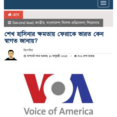
Toggle
naviga
হোম
Second lead
,
জাতীয়
,
বাংলাদেশ
,
বিশেষ প্রতিবেদন
,
শিরোনাম
শেখ হাসিনার ক্ষমতায় ফেরাকে ভারত কেন
স্বাগত জানায়?
রিপোর্টার
আপডেট সময় শুক্রবার, ১২ জানুয়ারী, ২০২৪
৫০২ দেখা হয়েছে