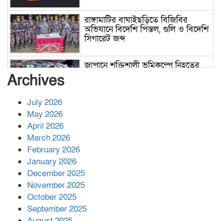
রাঙ্গামাটির বাঘাইছড়িতে বিজিবির
অভিযানে বিদেশি পিস্তল, গুলি ও বিদেশি
সিগারেট জব্দ
জাপানে শক্তিশালী ভূমিকম্পে নিহতের
সংখ্যা বেড়ে ৩৪
Archives
July 2026
রাশিয়ায় ক্যানসারের ভ্যাকসিন রোগীর
May 2026
শরীরে কার্যকরভাবে কাজ করছে, দাবি
April 2026
বিজ্ঞানীর
March 2026
February 2026
কাপ্তাই প্রেস ক্লাবের সভাপতি মাহফুজ,
January 2026
সম্পাদক রিপন মারমা নির্বাচিত
December 2025
November 2025
October 2025
মালয়েশিয়ার প্রধানমন্ত্রীকে চিঠি দেয়ার
September 2025
পর ফোন তারেক রহমানের,গ্যাস সঙ্কট
মোকাবিলায় সহায়তার আশ্বাস
August 2025