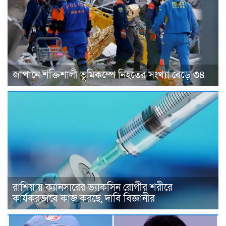
জাপানে শক্তিশালী ভূমিকম্পে নিহতের সংখ্যা বেড়ে ৩৪
রাশিয়ায় ক্যানসারের ভ্যাকসিন রোগীর শরীরে
কার্যকরভাবে কাজ করছে, দাবি বিজ্ঞানীর