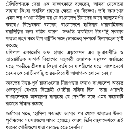
টেলিভিশনকে দেয়া এক সাক্ষাৎকারে বলেছেন, ‘আমরা যেকোনো
সাহায্য কিংবা তহবিল গ্রহণের ক্ষেত্রে খুব বিচক্ষণ। তাই জনগণের
এমন ভয় পাওয়া উচিত নয় যে বাংলাদেশ চীনাদের কাছে আত্মসমর্পণ
করবে।’ বিশ্লেষকরা বলছেন, বাংলাদেশে হাসিনার ধারাবাহিকতা
নয়াদিল্লির জন্য স্বস্তির কারণ। সম্প্রতি মালদ্বীপে চীনপন্থি সরকার
ক্ষমতা গ্রহণ করে দ্বীপ রাষ্ট্রটির সঙ্গে (ভারতের) সম্পর্কে টানাপড়েন সৃষ্টি
করেছে।
মণিপাল একাডেমি অফ হায়ার এডুকেশন এর ভূ-রাজনীতি ও
আন্তর্জাতিক সম্পর্ক বিভাগের সহকারী অধ্যাপক সংকল্প গুর্জারের
মতে, ‘অতীতে শ্রীলঙ্কায় কিংবা বর্তমানে মালদ্বীপের মতো বাংলাদেশে
তেমন কোনো চীনপন্থি, ভারত-বিরোধী আলাপ-আলোচনা নেই।’
ভারতের উত্তর-পূর্ব রাজ্যগুলোর নিরাপত্তার জন্যও বাংলাদেশ অত্যন্ত
গুরুত্বপূর্ণ যেখানে বিদ্রোহী গোষ্ঠীরা সক্রিয় ছিল। তারা প্রায়শই
বাংলাদেশকে অভয়ারণ্য বানাতো যে দেশটির সঙ্গে এমন কয়েকটি
রাজ্যের সীমান্ত রয়েছে।
গুর্জারের মতে, ‘হাসিনা ক্ষমতায় আসার পর থেকে ভারতের উত্তর-
পূর্বাঞ্চলের সমস্যাগুলো লাঘব হয়েছে। কারণ, তিনি বাংলাদেশকে এই
ধরনের গোষ্ঠীগুলো দ্বারা ব্যবহৃত হতে দেননি।’