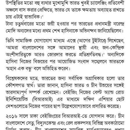
উপস্থিতির মতো বহু ব্যথার মুখোমুখি ভারত খুবই চ্যালেঞ্জিং প্রতিবেশী
অঞ্চলে বাস করার প্রেক্ষিতে, ভারত যে তাকে ক্ষমতায় অব্যাহত রাখতে
চায় এটাই স্বাভাবিক।’
টানা চতুর্থবারের মতো জয়ী হওয়ার পর ভারতের প্রধানমন্ত্রী নরেন্দ্র
মোদি অন্যদের মধ্যে প্রথম শেখ হাসিনাকে অভিনন্দন জানিয়েছিলেন।
তিনি সামাজিক যোগাযোগ মাধ্যম এক্সে (আগের টুইটারে) লিখেছেন,
‘আমরা বাংলাদেশের সঙ্গে আমাদের স্থায়ী এবং জন-কেন্দ্রিক
অংশীদারিত্বকে আরও জোরদার করতে প্রতিশ্রুতিবদ্ধ।’ অন্যদিকে
হাসিনা নিজের বিজয়ের পর আয়োজিত সংবাদ সম্মেলনে ভারতকে
‘মহান এক বন্ধু’ বলে অভিহিত করেন।
বিশ্লেষকদের মতে, ভারতের জন্য সর্বাধিক অগ্রাধিকার হলো তার
কৌশলগত স্বার্থ। তারা জানান, হাসিনা ভারত ও চীন উভয়ের সঙ্গেই
ভারসাম্যপূর্ণ সম্পর্ক রেখেছেন। বেইজিং নিজের বেল্ট অ্যান্ড রোড
ইনিশিয়েটিভ (বিআরআই) এর মাধ্যমে দক্ষিণ এশিয়ার ছোট
দেশগুলোতে নিজের পায়ের ছাপ উল্লেখযোগ্যভাবে প্রসারিত করেছে।
২০১৬ সালে ঢাকা বেইজিংয়ের বিআরআই-তে যোগদান করে। চীন
বাংলাদেশে সেতু, বিদ্যুৎকেন্দ্র এবং রেল প্রকল্পসহ বিভিন্ন অবকাঠামো