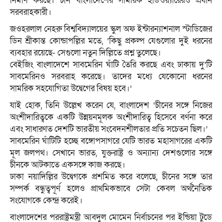
নির্মাণ করছে। চীন বাংলাদেশের সামরিক হার্ডওয়্যারেরও প্রধান
সরবরাহকারী।
জওহরলাল নেহরু বিশ্ববিদ্যালয়ের স্কুল অফ ইন্টারন্যাশনাল স্টাডিজের
ডিন শ্রীকান্ত কোন্ডাপল্লির মতে, ‘কিছু প্রকল্প যেগুলোর দুই ধরনের
ব্যবহার রয়েছে- সেগুলো নতুন দিল্লিতে প্রশ্ন তুলেছে।
বেইজিং বাংলাদেশে সাবমেরিন ঘাঁটি তৈরি করছে এবং ঢাকায় দু’টি
সাবমেরিনও সরবরাহ করেছে। তাদের মধ্যে যেকোনো ধরনের
সামরিক সহযোগিতা উদ্বেগের বিষয় হবে।’
যাই হোক, তিনি উল্লেখ করেন যে, বাংলাদেশ ‘চীনের সঙ্গে নিজের
অংশীদারিত্বকে একটি উন্নয়নমূলক অংশীদারিত্ব হিসেবে বর্ণনা করে
এবং সাধারণত দেশটি ভারতীয় সংবেদনশীলতার প্রতি সচেতন ছিল।’
সাবমেরিন ঘাঁটিটি হচ্ছে বঙ্গোপসাগরে যেটি ভারত মহাসাগরের একটি
মূল জলপথ। সেখানে ভারত, যুক্তরাষ্ট্র ও অন্যান্য দেশগুলোর সঙ্গে
চীনকে আটকাতে একসঙ্গে কাজ করছে।
ঢাকা নয়াদিল্লির উদ্বেগকে প্রশমিত করে বলেছে, চীনের সঙ্গে তার
সম্পর্ক বন্ধুত্বপূর্ণ হলেও প্রাথমিকভাবে সেটা কেবল অর্থনৈতিক
সংযোগকে কেন্দ্র করেই।
বাংলাদেশের পররাষ্ট্রমন্ত্রী আবদুল মোমেন নির্বাচনের পর ইন্ডিয়া টুডে