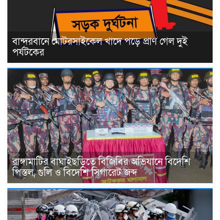
বান্দরবানে মোটরসাইকেল খাদে পড়ে প্রাণ গেল দুই
পর্যটকের
রাঙ্গামাটির বাঘাইছড়িতে বিজিবির অভিযানে বিদেশি
পিস্তল, গুলি ও বিদেশি সিগারেট জব্দ