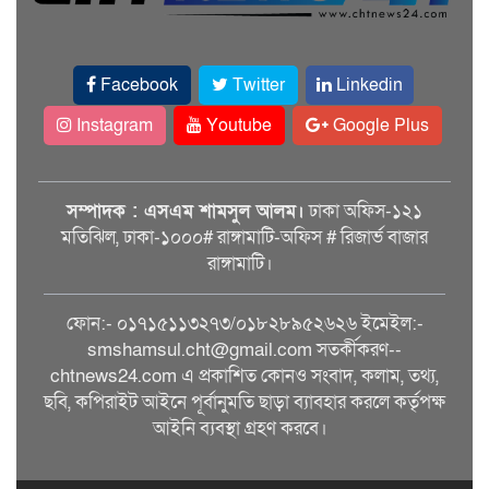
Facebook
Twitter
Linkedin
Instagram
Youtube
Google Plus
সম্পাদক : এসএম শামসুল আলম।
ঢাকা অফিস-১২১
মতিঝিল, ঢাকা-১০০০# রাঙ্গামাটি-অফিস # রিজার্ভ বাজার
রাঙ্গামাটি।
ফোন:- ০১৭১৫১১৩২৭৩/০১৮২৮৯৫২৬২৬ ইমেইল:-
smshamsul.cht@gmail.com সতর্কীকরণ--
chtnews24.com এ প্রকাশিত কোনও সংবাদ, কলাম, তথ্য,
ছবি, কপিরাইট আইনে পূর্বানুমতি ছাড়া ব্যাবহার করলে কর্তৃপক্ষ
আইনি ব্যবস্থা গ্রহণ করবে।